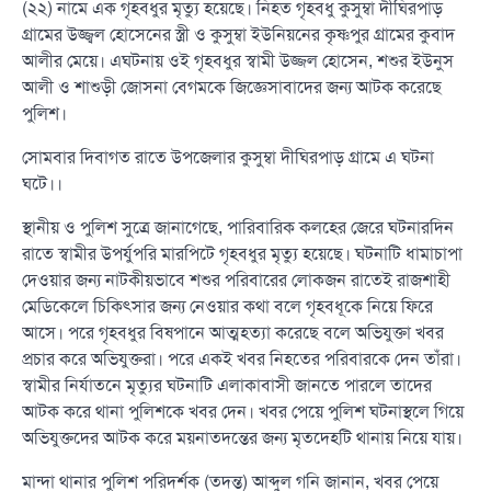
(২২) নামে এক গৃহবধুর মৃত্যু হয়েছে। নিহত গৃহবধু কুসুম্বা দীঘিরপাড়
গ্রামের উজ্জ্বল হোসেনের স্ত্রী ও কুসুম্বা ইউনিয়নের কৃষ্ণপুর গ্রামের কুবাদ
আলীর মেয়ে। এঘটনায় ওই গৃহবধুর স্বামী উজ্জল হোসেন, শশুর ইউনুস
আলী ও শাশুড়ী জোসনা বেগমকে জিজ্ঞেসাবাদের জন্য আটক করেছে
পুলিশ।
সোমবার দিবাগত রাতে উপজেলার কুসুম্বা দীঘিরপাড় গ্রামে এ ঘটনা
ঘটে।।
স্থানীয় ও পুলিশ সুত্রে জানাগেছে, পারিবারিক কলহের জেরে ঘটনারদিন
রাতে স্বামীর উপর্যুপরি মারপিটে গৃহবধুর মৃত্যু হয়েছে। ঘটনাটি ধামাচাপা
দেওয়ার জন্য নাটকীয়ভাবে শশুর পরিবারের লোকজন রাতেই রাজশাহী
মেডিকেলে চিকিৎসার জন্য নেওয়ার কথা বলে গৃহবধূকে নিয়ে ফিরে
আসে। পরে গৃহবধুর বিষপানে আত্মহত্যা করেছে বলে অভিযুক্তা খবর
প্রচার করে অভিযুক্তরা। পরে একই খবর নিহতের পরিবারকে দেন তাঁরা।
স্বামীর নির্যাতনে মৃত্যুর ঘটনাটি এলাকাবাসী জানতে পারলে তাদের
আটক করে থানা পুলিশকে খবর দেন। খবর পেয়ে পুলিশ ঘটনাস্থলে গিয়ে
অভিযুক্তদের আটক করে ময়নাতদন্তের জন্য মৃতদেহটি থানায় নিয়ে যায়।
মান্দা থানার পুলিশ পরিদর্শক (তদন্ত) আব্দুল গনি জানান, খবর পেয়ে