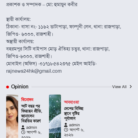
প্রকাশক ও সম্পাদক – মো: হুমায়ুন কবীর
স্থায়ী কার্যালয়:
ঠিকানা- বাসা নং- ১১৬২ ভাটাপাড়া, ফাল্গুনী লেন, থানা: রাজপাড়া,
জিপিও- ৬০০০, রাজশাহী।
অস্থায়ী কার্যালয়:
বহরমপুর সিটি বাইপাস মোড় ঐতিহ্য চত্বর, থানা: রাজপাড়া,
জিপিও-৬০০০, রাজশাহী।
মোবাইল (অফিস) -০১৭১৮৫৪২৩৭৫ মেইল আইডি-
rajnews24hk@gmail.com
Opinion
View All
বিনোদন
আবহাওয়া
আট বছর পর
দেশের বিভিন্ন
ফিরছেন প্রীতি,
স্থানে বৃষ্টির
জানালেন
পূর্বাভাস
বিরতির কারণ
admin
admin
আগস্ট ৬,
আগস্ট ৬,
২০২৬
২০২৬