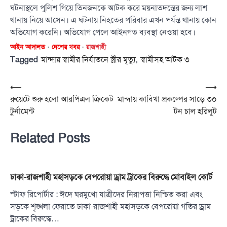
ঘটনাস্থলে পুলিশ গিয়ে তিনজনকে আটক করে ময়নাতদন্তের জন্য লাশ
থানায় নিয়ে আসেন। এ ঘটনায় নিহতের পরিবার এখন পর্যন্ত থানায় কোন
অভিযোগ করেনি। অভিযোগ পেলে আইনগত ব্যবস্থা নেওয়া হবে।
আইন আদালত
দেশের খবর
রাজশাহী
Tagged
,
মান্দায় স্বামীর নির্যাতনে স্ত্রীর মৃত্যু
স্বামীসহ আটক ৩
Post
⟵
⟶
রুয়েটে শুরু হলো আরপিএল ক্রিকেট
মান্দায় কাবিখা প্রকল্পের সাড়ে ৩০
navigation
টুর্নামেন্ট
টন চাল হরিলুট
Related Posts
ঢাকা-রাজশাহী মহাসড়কে বেপরোয়া ড্রাম ট্রাকের বিরুদ্ধে মোবাইল কোর্ট
স্টাফ রিপোর্টার : ঈদে ঘরমুখো যাত্রীদের নিরাপত্তা নিশ্চিত করা এবং
সড়কে শৃঙ্খলা ফেরাতে ঢাকা-রাজশাহী মহাসড়কে বেপরোয়া গতির ড্রাম
ট্রাকের বিরুদ্ধে…