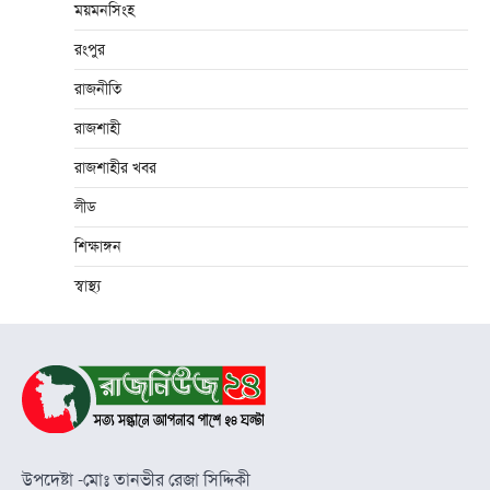
ময়মনসিংহ
রংপুর
রাজনীতি
রাজশাহী
রাজশাহীর খবর
লীড
শিক্ষাঙ্গন
স্বাস্থ্য
উপদেষ্টা -মোঃ তানভীর রেজা সিদ্দিকী