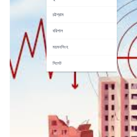
চট্টগ্রাম
বরিশাল
ময়মনসিংহ
সিলেট