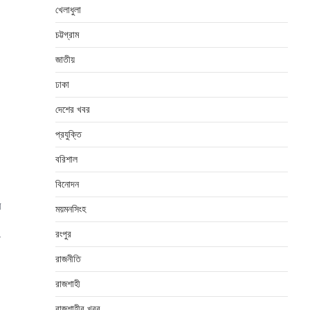
খেলাধুলা
চট্টগ্রাম
জাতীয়
ঢাকা
দেশের খবর
প্রযুক্তি
বরিশাল
বিনোদন
ব
ময়মনসিংহ
রংপুর
ী
রাজনীতি
রাজশাহী
রাজশাহীর খবর