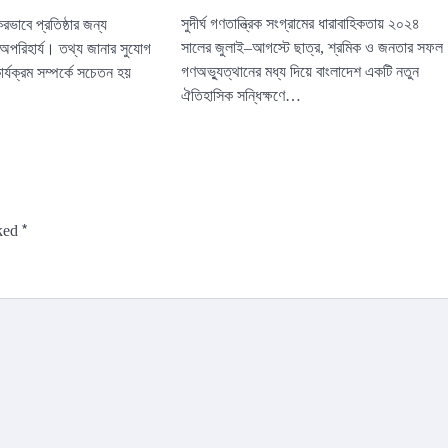
সুদীর্ঘ গণতান্ত্রিক সংগ্রামের ধারাবাহিকতায় ২০২৪
করভাবে প্রতিষ্ঠার জন্য
সালের জুলাই–আগস্টে ছাত্র, শ্রমিক ও জনতার সফল
 অপরিহার্য। তথ্য জানার সুযোগ
গণঅভ্যুত্থানের মধ্য দিয়ে বাংলাদেশ একটি নতুন
ার্যক্রম সম্পর্কে সচেতন হয়
ঐতিহাসিক সন্ধিক্ষণে…
*
rked