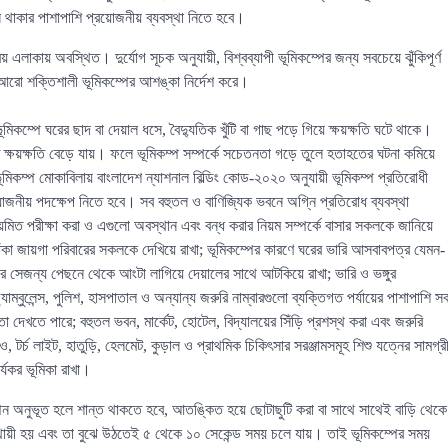
ন থাকার পাশাপাশি প্রয়োজনীয় ব্যবস্থা নিতে হবে।
এলাকায় অবস্থিত। দুর্যোগ সূচক অনুযায়ী, বিশ্বব্যাপী ভূমিকম্পের জন্য সবচেয়ে ঝুঁকিপূর্ণ
আরো শক্তিশালী ভূমিকম্পের আশঙ্কা নির্দেশ করে।
ূমিকম্পে ঘরের ছাদ বা দেয়াল ধসে, বৈদ্যুতিক খুঁটি বা গাছ পড়ে গিয়ে ক্ষয়ক্ষতি ঘটে থাকে।
 ক্ষয়ক্ষতি বেড়ে যায়। ফলে ভূমিকম্প সম্পর্কে সচেতনতা গড়ে তুলে হতাহতের ঘটনা কমিয়ে
ূমিকম্প মোকাবিলায় বাংলাদেশ ন্যাশনাল বিল্ডিং কোড-২০২০ অনুযায়ী ভূমিকম্প প্রতিরোধী
্রয়োজনীয় পদক্ষেপ নিতে হবে। সব বহুতল ও বাণিজ্যিক ভবনে অগ্নি প্রতিরোধ ব্যবস্থা
িয়মিত পরীক্ষা করা ও এগুলো অবস্থান এবং বন্ধ করার নিয়ম সম্পর্কে বাসার সকলকে জানিয়ে
াঁকা জায়গা পরিবারের সকলকে দেখিয়ে রাখা; ভূমিকম্পের কারণে ঘরের ভারি আসবাবপত্র যেমন-
ারে সেজন্য পেছনে থেকে আংটা লাগিয়ে দেয়ালের সাথে আটকিয়ে রাখা; ভারি ও ভঙ্গুর
ম্বুলেন্স, পুলিশ, হাসপাতাল ও অন্যান্য জরুরি নাম্বারগুলো ব্যক্তিগত পর্যায়ের পাশাপাশি স
া দেখতে পারে; বহুতল ভবন, মার্কেট, হোটেল, বিদ্যালয়ের সিঁড়ি প্রশস্থ করা এবং জরুরি
ও, টর্চ লাইট, হাতুড়ি, হেলমেট, কুড়াল ও প্রাথমিক চিকিৎসার সরঞ্জামসমূহ শিশু যত্নের সামগ্র
র্যকর ভূমিকা রাখা।
্পন অনুভূত হলে শান্ত থাকতে হবে, আতঙ্কিত হয়ে ছোটাছুটি করা বা সাথে সাথেই বাড়ি থেকে
্থায়ী হয় এবং তা বুঝে উঠতেই ৫ থেকে ১০ সেকেন্ড সময় চলে যায়। তাই ভূমিকম্পের সময়