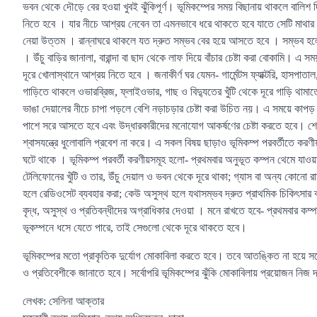
ভবন থেকে দৌড়ে বের হওয়া খুবই ঝুঁকিপূর্ণ। ভূমিকম্পের সময় বিছানায় থাকলে বালি
নিতে হবে । যার নীচে আশ্রয় নেবেন তা এমনভাবে ধরে থাকতে হবে যাতে সেটি মাথা
নেয়া উত্তম । রান্নাঘরে থাকলে যত দ্রুত সম্ভব বের হয়ে আসতে হবে । সম্ভব হলে দ্
। উঁচু বাড়ির জানালা, বারান্দা বা ছাদ থেকে লাফ দিয়ে বাঁচার চেষ্টা করা বোকামি। এ সম
দূরে খোলাস্থানে আশ্রয় নিতে হবে । জনাকীর্ণ ঘর যেমন- গার্মেন্টস ফ্যাক্টরি, হাসপ
গাড়িতে থাকলে ওভারব্রিজ, ফ্লাইওভার, গাছ ও বিদ্যুতের খুঁটি থেকে দূরে গাড়ি থাম
ভাঙা দেয়ালের নীচে চাপা পড়লে বেশি নড়াচড়ার চেষ্টা করা উচিত নয়। এ সময়ে কাপড় 
পাশে সরে আসতে হবে এবং উদ্ধারকারীদের মনোযোগ আকর্ষণের চেষ্টা করতে হবে। শেষ 
শ্বাসযন্ত্রে ধুলোবালি প্রবেশ না করে। এ সকল বিষয় ছাড়াও ভূমিকম্প পরবর্তীতে ক
ঘটে থাকে । ভূমিকম্প পরবর্তী করণীয়সমূহ হলো- প্রথমবার অনুভূত কম্পন থেমে যাওয়া
টেলিফোনের খুঁটি ও তার, উঁচু দেয়াল ও ভবন থেকে দূরে থাকা; গ্যাস বা অন্য কোনো রা
হলে রেডিওসেট ব্যবহার করা; কেউ অসুস্থ হলে যথাসম্ভব দ্রুত প্রাথমিক চিকিৎসার ব্
বৃদ্ধ, অসুস্থ ও প্রতিবন্ধীদের অগ্রাধিকার দেওয়া । মনে রাখতে হবে- প্রথমবার কম্প
ভূকম্পনে ধসে যেতে পারে, তাই সেগুলো থেকে দূরে থাকতে হবে।
ভূমিকম্পের মতো প্রাকৃতিক দুর্যোগ মোকাবিলা করতে হবে। তবে আতঙ্কিত না হয়ে সচ
ও প্রতিবেশীকে জানাতে হবে। সর্বোপরি ভূমিকম্পের ঝুঁকি মোকাবিলায় প্রয়োজন নিজ দায়
লেখক: সেলিনা আক্তার