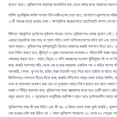
হানতে পারে। ভূমিকম্পের সম্ভাব্য ক্ষয়ক্ষতির হাত থেকে রক্ষার জন্য আমাদের সচেত
মার্কিন ভূতাত্ত্বিক জরিপ সংস্থা ইউএসজিএসের তথ্য মতে, বাংলাদেশ ভূকম্পনের সক্রিয় 
২০টি শহরের মধ্যে রয়েছে ঢাকা। সাম্প্রতিক বছরগুলোতে ছোটোখাটো কম্পন দেশের 
বিভিন্ন প্রাকৃতিক দুর্যোগের পূর্বাভাস পাওয়া গেলেও ভূমিকম্পের বেলায় সুযোগ নেই। ভ
এছাড়া বৈদ্যুতিক তার পড়ে বা গ্যাস লাইন ফেটে অগ্নিসংযোগের ঘটনা ঘটে এবং তাতে
আনা সম্ভব। ভূমিকম্পের পূর্বপ্রস্তুতি হিসেবে আমাদের জরুরি পদক্ষেপ নিতে হবে। ভ
ভবন নির্মাণ করতে হবে, ঝুঁকিপূর্ণ ও পুরান ভবনগুলোর সংস্কার ও শক্তিশালী করার প
জোরদার করতে হবে। গ্যাস, বিদ্যুৎ ও পানি সরবরাহের সংযোগ ঝুঁকিমুক্ত কি না তা ন
রাখা; জরুরি অবস্হায় বাড়ি থেকে বের হওয়ার সম্ভাব্য একাধিক পথ ও বাড়ির পাশের ফ
আলমারি, শেল্ফ, ফুলের টব, ছবির ফ্রেম ইত্যাদি পড়ে গিয়ে যাতে দুর্ঘটনা না ঘটতে প
জিনিসপত্র সেলফের নীচের দিকে রাখা; জরুরি টেলিফোন নম্বর যেমন ফায়ার সার্ভিস, অ্যা
ভবন বা স্থাপনায় সংরক্ষণ করা এবং তা দৃশ্যমান স্থানে লিখে রাখতে হবে যাতে সকলে ত
দরজা ও সিঁড়ির ব্যবস্থা রাখা, ভূমিকম্পের সময় আত্মরক্ষার জন্য ঘরে একটি ব্যাগে রেডি
মজুত রাখতে হবে । প্রয়োজনে ভলান্টিয়ার প্রশিক্ষণ গ্রহণ করে দুর্যোগকালীন সময়ে কা
ভূমিকম্পের সময় কী করা উচিত এবং কী নয়- এ বিষয়ে ধারণা থাকা খুবই জরুরি। ভূকম
বের হওয়ার চেষ্টা করা উচিত নয় । কারণ ভূমিকম্প সাধারণত ৩০ থেকে ৪০ সেকেন্ড স