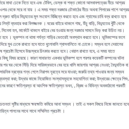
শ দিয়ে মাথা ঢেকে নিতে হবে এবং টেবিল, ডেস্ক বা শক্ত কোনো আসবাবপত্রের নীচে আশ্রয়
র ওপর থেকে সরে না যায় । এ সময় শক্ত দরজার চৌকাঠের নীচে অথবা পিলারের পাশে আশ্রয়
রুত বাড়ির বিদ্যুতের মূল সংযোগ বিচ্ছিন্ন করতে হবে এবং গ্যাসের চাবি বন্ধ রাখতে হবে
য় লিফ্‌ট ব্যবহার করা বিপজ্জনক । ঘরের বাইরে থাকলে গাছ, উঁচু বাড়ি, বিদ্যুতের খুঁটি থেকে
াতাল, সিনেমা হল, মার্কেটে থাকলে বাইরে বের হওয়ার জন্য দরজার সামনে ভিড় করা উচিত নয়।
াতে হবে । ভূকম্পন না থামা পর্যন্ত গাড়ির ভেতরেই অবস্থান করতে হবে। ভূমিকম্পের ফলে
দিয়ে মুখ ঢেকে রাখতে হবে যাতে ধুলোবালি শ্বাসনালিতে না ঢোকে। সম্ভব হলে দেয়ালের
প্রচেষ্টা হিসেবে উচ্চস্বরে চিৎকার করতে হবে। খেয়াল রাখতে হবে, এ সময় যাতে
রণীয় কিছু বিষয় রয়েছে। কারণ সাধারণত একবার ভূমিকম্প হলে পরপর কয়েকটি কম্পনের ঘটনা
র পর ঘর থেকে সিঁড়ি দিয়ে সারিবদ্ধভাবে বের হয়ে খালি জায়গায় আশ্রয় নেওয়া; বৈদ্যুতিক বা
সায়নিক দ্রব্যের গন্ধ পেলে নিরাপদ দূরত্বে সরে যাওয়া; জরুরি তথ্য পাওয়ার জন্য সম্ভব
যবস্থা করা; উদ্ধার কাজে নিয়োজিত সংস্থাসমূহকে সহযোগিতা করা; উদ্ধারের ক্ষেত্রে শিশু,
নের কারণে ক্ষতিগ্রস্ত বা আংশিক ক্ষতিগ্রস্ত ভবন, , ব্রিজ ও বিভিন্ন অবকাঠামো পরবর্তী
েতনতা সৃষ্টির মাধ্যমে ক্ষয়ক্ষতি কমিয়ে আনা সম্ভব । তাই এ সকল বিষয়ে নিজে জানতে হবে
িত্ব পালনের সাথে সাথে সম্মিলিত প্রচেষ্টা ।