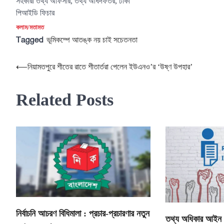
সহকারী তথ্য অফিসার, তথ্য অধিদফতর, ঢাকা
পিআইডি ফিচার
কলাম/মতামত
Tagged
ভূমিকম্পে আতঙ্ক নয় চাই সচেতনতা
Post
⟵
নিয়ামতপুরে শীতের রাতে শীতার্তরা পেলেন ইউএনও’র ‘উষ্ণ উপহার’
navigation
Related Posts
নির্বাচনি আচরণ বিধিমালা : প্রচার-প্রচারণার নতুন
তথ্য অধিকার আইন ও