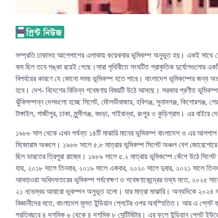
সম্প্রতি ঢাকাসহ আশেপাশের এলাকায় কয়েকবার ভূমিকম্প অনুভূত হয়। একই সাথে দেশে
কম ছিল তবে শঙ্কা রয়েই গেছে।সারা পৃথিবীতে সংঘটিত প্রাকৃতিক দুর্যোগগুলোর একট
বিপর্যয়ের কারণে যে কোনো সময় ভূমিকম্প হতে পারে। বাংলাদেশ ভূমিকম্পের জন্য অত্যন
হবে। দেশ- বিদেশের বিভিন্ন গবেষণায় বিষয়টি উঠে আসছে। সরকার প্রণীত ভূমিকম্প ঝ
ঝুঁকিসম্পন্ন দেশগুলো হচ্ছে সিলেট, মৌলভীবাজার, হবিগঞ্জ, সুনামগঞ্জ, কিশোরগঞ্জ, শের
টাঙ্গাইল, গাজীপুর, ঢাকা, মুন্সীগঞ্জ, বগুড়া, গাইবান্ধা, রংপুর ও কুড়িগ্রাম। এর বাইর
১৯৮৮ সাল থেকে এখন পর্যন্ত ১৪টি মাঝারি মানের ভূমিকম্প বাংলাদেশ ও এর আশপাশ
মিজোরাম অঞ্চলে। ১৯৮৮ সালে ৫.৮ মাত্রার ভূমিকম্প সিলেট অঞ্চল বেশ জোরেশোরে 
ছিল ভারতের ত্রিপুরা রাজ্যে। ১৯৮৯ সালে ৫.২ মাত্রায় ভূমিকম্পে কেঁপে উঠে স
যায়, ২০১৮ সালে তিনবার, ২০১৯ সালে একবার, ২০২০ সালে দুবার, ২০২১ সালে তিনব
আবহাওয়া অধিদফতরের ভূমিকম্প পর্যবেক্ষণ ও গবেষণাকেন্দ্রের তথ্য মতে, ২০২৫ সালে
২১ নভেম্বর আবারো ভূকম্পন অনুভূত হলো। যার মাত্রা মাঝারি। অন্যদিকে ২০২৪
বিজ্ঞানীদের মতে, বাংলাদেশ মূলত ইন্ডিয়ান প্লেটের ওপর অবস্হিতিত। আর এ প্লেট ক
প্রতিবছরে ৪ দশমিক ৬ থেকে ৪ দশমিক ৮ সেন্টিমিটার। এর ফলে ইন্ডিয়ান প্লেট ইউর