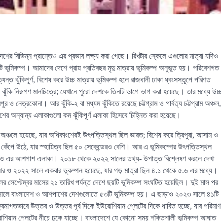
র বিভিন্ন প্রান্তেও এর প্রভাব লক্ষ্য করা গেছে। রিখটার স্কেলে এগুলোর মাত্রা যদিও
ি ভূমিকম্প। আমাদের দেশে প্রায় প্রতিবছর মৃদু মাত্রায় ভূমিকম্প অনুভূত হয়। পরিবেশগত
্ত ঝুঁকিপূর্ণ, বিশেষ করে উচ্চ মাত্রায় ভূমিকম্প হলে রাজধানী ঢাকা ধ্বংসস্তূপে পরিণত
ুঁকি নিরূপণ মানচিত্রে; যেখানে পুরো দেশকে তিনটি ভাগে ভাগ করা হয়েছে। তার মধ্যে উচ্
পুর ও নেত্রকোনা। আর ঝুঁকি-২ বা মধ্যম ঝুঁকিতে রয়েছে চট্টগ্রাম ও পার্বত্য চট্টগ্রাম অঞ্চল,
ে দেশের অন্যান্য এলাকাগুলো কম ঝুঁকিপূর্ণ এলাকা হিসেবে চিহ্নিত করা হয়েছে।
 অঞ্চলে হয়েছে, যার অধিকাংশেরই উৎপত্তিস্থল ছিল ভারত; বিশেষ করে ত্রিপুরা, আসাম ও
কেঁপে উঠে, যার স্হায়িত্ব ছিল ৫০ সেকেন্ডেরও বেশি। আর এ ভূমিকম্পের উৎপত্তিস্থল
িলেট ও এর আশপাশ এলাকা। ২০১৮ থেকে ২০২২ সালের তথ্য- উপাত্ত বিশ্লেষণ করলে দেখা
ার ও ২০২২ সালে একবার ভূকম্পন হয়েছে, যার গড় মাত্রা ছিল ৪.১ থেকে ৫.৬ এর মধ্যে।
র সেপ্টেম্বর মাসের ২১ তারিখ পর্যন্ত দেশে ছয়টি ভূমিকম্প সংঘটিত হয়েছিল। দুই মাস পর
 সালে বাংলাদেশ ও আশপাশের দেশগুলোতে ৫৩টি ভূমিকম্প হয়। এ ছাড়াও ২০২৩ সালে ৪১টি
্রমাগতভাবে উত্তর ও উত্তর পূর্ব দিকে ইউরোশিয়ান প্লেটের দিকে ধাবিত হচ্ছে, যার পরিমাণ
োশিয়ান প্লেটের নীচে ঢুকে যাচ্ছে। বাংলাদেশে যে কোনো সময় শক্তিশালী ভূমিকম্প আঘাত