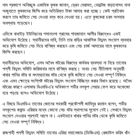
নাম প্রকাশে অনিচ্ছুক একাধিক কৃষক জানান, ড্রেন মেরামত, ভোল্টেজ বাড়ানোসহ নানা
অজুহাতে কৃষকদের জিম্মি করে অতিরিক্ত টাকা আদায় করা হচ্ছে। কেউ প্রতিবাদ
করলে তার জমিতে সেচ দেওয়া বন্ধ করে দেওয়া হয়। এতে কৃষকেরা চরম অসহায়
অবস্থায় পড়েছেন।
এদিকে বাধাইড় ইউনিয়নের শসানতলা গ্রামের শাহজাহান আলীর বিরুদ্ধেও একই
অভিযোগ উঠেছে। স্থানীয়দের দাবি, তিনি তার বাড়ির আবাসিক বিদ্যুৎ সংযোগ ব্যবহার
করে কৃষি জমিতে সেচ দিয়ে বাণিজ্য করছেন এবং সেচ চার্জ আদায়ের নামে কৃষকদের
জিম্মি করছেন।
স্থানীয়দের অভিযোগ, এসব অবৈধ মটরের বিরুদ্ধে কার্যকর ব্যবস্থা না নিয়ে তানোর
পল্লী বিদ্যুৎ সমিতি জরিমানার নামে বাণিজ্য করছে। অথচ সেচ নীতিমালা অনুযায়ী
খাবার পানির মটর বা মৎস্যচাষের মটর থেকে কৃষি জমিতে সেচ দেওয়া সম্পূর্ণ নিষিদ্ধ
এবং এমন ক্ষেত্রে সংশ্লিষ্ট মটরের বিদ্যুৎ সংযোগ বিচ্ছিন্ন করার বিধান রয়েছে। অবৈধ
মটরের কারণে এলাকায় বিএমডিএ’র অধিকাংশ গভীর নলকূপ লেয়ার ফেল করে অকেজো
হয়ে পড়ছে বলেও অভিযোগ উঠেছে।
এ বিষয়ে বিএমডিএ তানোর জোনের সহকারী প্রকৌশলী জামিনুর রহমান বলেন, গভীর
নলকূপের কমান্ড এরিয়ার মধ্যে কোনো সেচ মটর স্থাপনের সুযোগ নেই। সেখানে বিদ্যুৎ
সংযোগ দেওয়ার প্রশ্নই আসে না। একইভাবে খাবার পানির মটর থেকে কৃষি জমিতে
সেচ দেওয়া সম্পূর্ণ নিষিদ্ধ।
রাজশাহী পল্লী বিদ্যুৎ সমিতি তানোর এরিয়া ম্যানেজার (ডিজিএম) রেজাউল করিম খাঁন