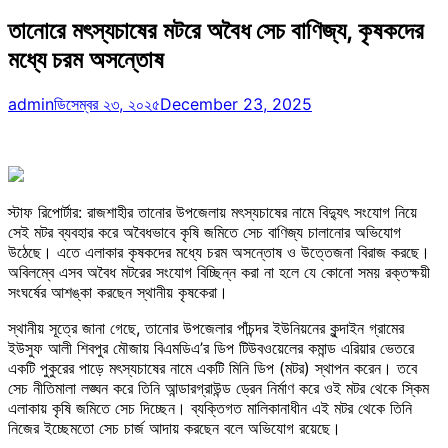
তানোরে মৎস্যচাষের মটরে অবৈধ সেচ বাণিজ্য, কৃষকদের
মধ্যে চরম অসন্তোষ
admin
ডিসেম্বর ২৩, ২০২৫
December 23, 2025
স্টাফ রিপোর্টার: রাজশাহীর তানোর উপজেলায় মৎস্যচাষের নামে বিদ্যুৎ সংযোগ নিয়ে
সেই মটর ব্যবহার করে অবৈধভাবে কৃষি জমিতে সেচ বাণিজ্য চালানোর অভিযোগ
উঠেছে। এতে এলাকার কৃষকদের মধ্যে চরম অসন্তোষ ও উত্তেজনা বিরাজ করছে।
অবিলম্বে এসব অবৈধ মটরের সংযোগ বিচ্ছিন্ন করা না হলে যে কোনো সময় রক্তক্ষয়ী
সংঘর্ষের আশঙ্কা করছেন স্থানীয় কৃষকেরা।
স্থানীয় সূত্রে জানা গেছে, তানোর উপজেলার পাঁচন্দর ইউনিয়নের কুন্দাইন গ্রামের
ইউসুফ আলী শিবপুর মৌজায় বিএমডিএ’র ডিপ টিউবওয়েলের কমান্ড এরিয়ার ভেতরে
একটি পুকুরের পাড়ে মৎস্যচাষের নামে একটি মিনি ডিপ (মটর) স্থাপন করেন। তবে
সেচ নীতিমালা লঙ্ঘন করে তিনি আন্ডারগ্রাউন্ড ড্রেন নির্মাণ করে ওই মটর থেকে স্কিম
এলাকায় কৃষি জমিতে সেচ দিচ্ছেন। ব্যক্তিগত মালিকানাধীন এই মটর থেকে তিনি
নিজের ইচ্ছেমতো সেচ চার্জ আদায় করছেন বলে অভিযোগ রয়েছে।