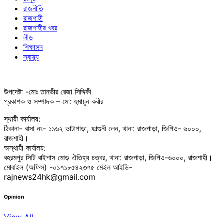
রাজনীতি
রাজশাহী
রাজশাহীর খবর
লীড
শিক্ষাঙ্গন
স্বাস্থ্য
উপদেষ্টা -মোঃ তানভীর রেজা সিদ্দিকী
প্রকাশক ও সম্পাদক – মো: হুমায়ুন কবীর
স্থায়ী কার্যালয়:
ঠিকানা- বাসা নং- ১১৬২ ভাটাপাড়া, ফাল্গুনী লেন, থানা: রাজপাড়া, জিপিও- ৬০০০,
রাজশাহী।
অস্থায়ী কার্যালয়:
বহরমপুর সিটি বাইপাস মোড় ঐতিহ্য চত্বর, থানা: রাজপাড়া, জিপিও-৬০০০, রাজশাহী।
মোবাইল (অফিস) -০১৭১৮৫৪২৩৭৫ মেইল আইডি-
rajnews24hk@gmail.com
Opinion