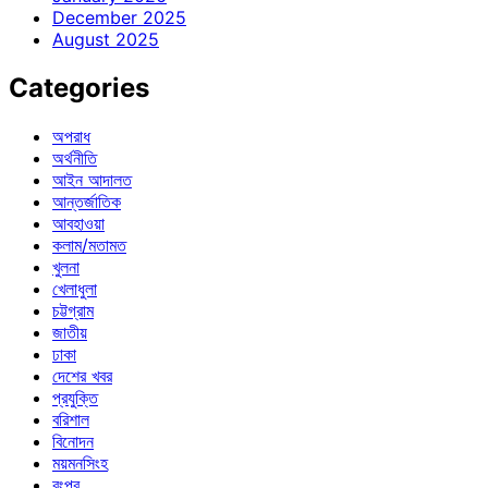
December 2025
August 2025
Categories
অপরাধ
অর্থনীতি
আইন আদালত
আন্তর্জাতিক
আবহাওয়া
কলাম/মতামত
খুলনা
খেলাধুলা
চট্টগ্রাম
জাতীয়
ঢাকা
দেশের খবর
প্রযুক্তি
বরিশাল
বিনোদন
ময়মনসিংহ
রংপুর