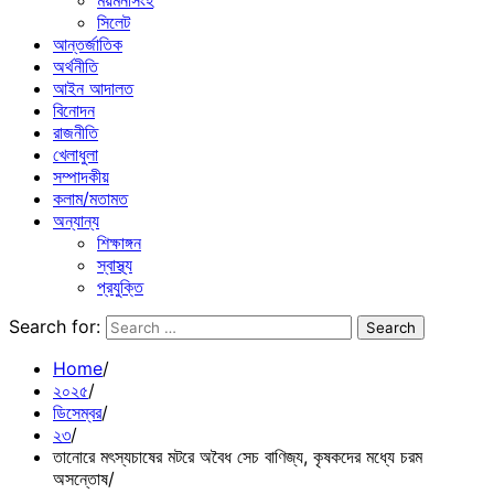
ময়মনসিংহ
সিলেট
আন্তর্জাতিক
অর্থনীতি
আইন আদালত
বিনোদন
রাজনীতি
খেলাধুলা
সম্পাদকীয়
কলাম/মতামত
অন্যান্য
শিক্ষাঙ্গন
স্বাস্থ্য
প্রযুক্তি
Search for:
Home
২০২৫
ডিসেম্বর
২৩
তানোরে মৎস্যচাষের মটরে অবৈধ সেচ বাণিজ্য, কৃষকদের মধ্যে চরম
অসন্তোষ