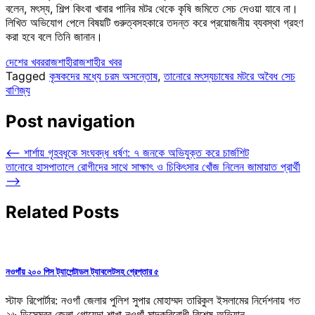
বলেন, মৎস্য, শিল্প কিংবা খাবার পানির মটর থেকে কৃষি জমিতে সেচ দেওয়া যাবে না।
লিখিত অভিযোগ পেলে বিষয়টি গুরুত্বসহকারে তদন্ত করে প্রয়োজনীয় ব্যবস্থা গ্রহণ
করা হবে বলে তিনি জানান।
দেশের খবর
রাজশাহী
রাজশাহীর খবর
Tagged
কৃষকদের মধ্যে চরম অসন্তোষ
,
তানোরে মৎস্যচাষের মটরে অবৈধ সেচ
বাণিজ্য
Post navigation
⟵
শার্শায় গৃহবধূকে সংঘবদ্ধ ধর্ষণ: ৭ জনকে অভিযুক্ত করে চার্জশিট
তানোরে হাসপাতালে রোগীদের সাথে সাক্ষাৎ ও চিকিৎসার খোঁজ নিলেন জামায়াত প্রার্থী
⟶
Related Posts
নওগাঁয় ২০০ পিস ট্যাপেন্টাডল ট্যাবলেটসহ গ্রেপ্তার ৫
স্টাফ রিপোর্টার: নওগাঁ জেলার পুলিশ সুপার মোহাম্মদ তারিকুল ইসলামের নির্দেশনায় গত
২৬ ডিসেম্বর জেলা গোয়েন্দা শাখা নওগাঁ মাদকবিরোধী বিশেষ অভিযান…