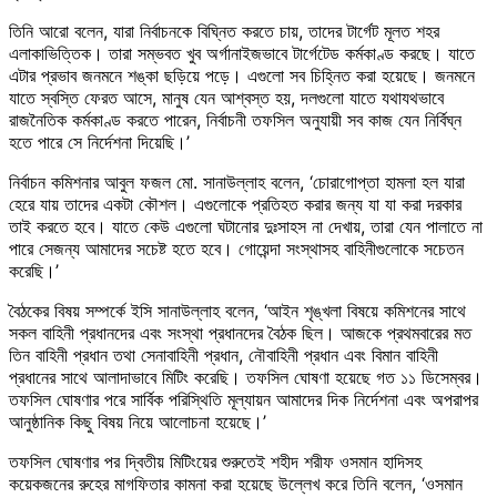
তিনি আরো বলেন, যারা নির্বাচনকে বিঘ্নিত করতে চায়, তাদের টার্গেট মূলত শহর
এলাকাভিত্তিক। তারা সম্ভবত খুব অর্গানাইজভাবে টার্গেটেড কর্মকাণ্ড করছে। যাতে
এটার প্রভাব জনমনে শঙ্কা ছড়িয়ে পড়ে। এগুলো সব চিহ্নিত করা হয়েছে। জনমনে
যাতে স্বস্তি ফেরত আসে, মানুষ যেন আশ্বস্ত হয়, দলগুলো যাতে যথাযথভাবে
রাজনৈতিক কর্মকাণ্ড করতে পারেন, নির্বাচনী তফসিল অনুযায়ী সব কাজ যেন নির্বিঘ্ন
হতে পারে সে নির্দেশনা দিয়েছি।’
নির্বাচন কমিশনার আবুল ফজল মো. সানাউল্লাহ বলেন, ‘চোরাগোপ্তা হামলা হল যারা
হেরে যায় তাদের একটা কৌশল। এগুলোকে প্রতিহত করার জন্য যা যা করা দরকার
তাই করতে হবে। যাতে কেউ এগুলো ঘটানোর দুঃসাহস না দেখায়, তারা যেন পালাতে না
পারে সেজন্য আমাদের সচেষ্ট হতে হবে। গোয়েন্দা সংস্থাসহ বাহিনীগুলোকে সচেতন
করেছি।’
বৈঠকের বিষয় সম্পর্কে ইসি সানাউল্লাহ বলেন, ‘আইন শৃঙ্খলা বিষয়ে কমিশনের সাথে
সকল বাহিনী প্রধানদের এবং সংস্থা প্রধানদের বৈঠক ছিল। আজকে প্রথমবারের মত
তিন বাহিনী প্রধান তথা সেনাবাহিনী প্রধান, নৌবাহিনী প্রধান এবং বিমান বাহিনী
প্রধানের সাথে আলাদাভাবে মিটিং করেছি। তফসিল ঘোষণা হয়েছে গত ১১ ডিসেম্বর।
তফসিল ঘোষণার পরে সার্বিক পরিস্থিতি মূল্যায়ন আমাদের দিক নির্দেশনা এবং অপরাপর
আনুষ্ঠানিক কিছু বিষয় নিয়ে আলোচনা হয়েছে।’
তফসিল ঘোষণার পর দ্বিতীয় মিটিংয়ের শুরুতেই শহীদ শরীফ ওসমান হাদিসহ
কয়েকজনের রুহের মাগফিতার কামনা করা হয়েছে উল্লেখ করে তিনি বলেন, ‘ওসমান