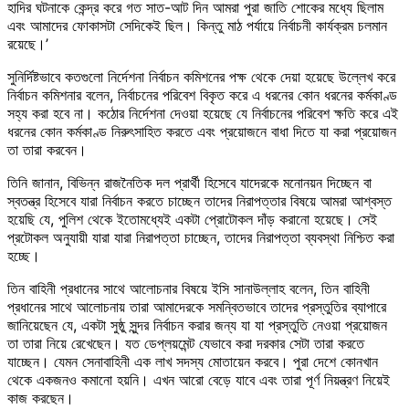
হাদির ঘটনাকে কেন্দ্র করে গত সাত-আট দিন আমরা পুরা জাতি শোকের মধ্যে ছিলাম
এবং আমাদের ফোকাসটা সেদিকেই ছিল। কিন্তু মাঠ পর্যায়ে নির্বাচনী কার্যক্রম চলমান
রয়েছে।’
সুনির্দিষ্টভাবে কতগুলো নির্দেশনা নির্বাচন কমিশনের পক্ষ থেকে দেয়া হয়েছে উল্লেখ করে
নির্বাচন কমিশনার বলেন, নির্বাচনের পরিবেশ বিকৃত করে এ ধরনের কোন ধরনের কর্মকাণ্ড
সহ্য করা হবে না। কঠোর নির্দেশনা দেওয়া হয়েছে যে নির্বাচনের পরিবেশ ক্ষতি করে এই
ধরনের কোন কর্মকাণ্ড নিরুৎসাহিত করতে এবং প্রয়োজনে বাধা দিতে যা করা প্রয়োজন
তা তারা করবেন।
তিনি জানান, বিভিন্ন রাজনৈতিক দল প্রার্থী হিসেবে যাদেরকে মনোনয়ন দিচ্ছেন বা
স্বতন্ত্র হিসেবে যারা নির্বাচন করতে চাচ্ছেন তাদের নিরাপত্তার বিষয়ে আমরা আশ্বস্ত
হয়েছি যে, পুলিশ থেকে ইতোমধ্যেই একটা প্রোটোকল দাঁড় করানো হয়েছে। সেই
প্রটোকল অনুযায়ী যারা যারা নিরাপত্তা চাচ্ছেন, তাদের নিরাপত্তা ব্যবস্থা নিশ্চিত করা
হচ্ছে।
তিন বাহিনী প্রধানের সাথে আলোচনার বিষয়ে ইসি সানাউল্লাহ বলেন, তিন বাহিনী
প্রধানের সাথে আলোচনায় তারা আমাদেরকে সমন্বিতভাবে তাদের প্রস্তুতির ব্যাপারে
জানিয়েছেন যে, একটা সুষ্ঠু সুন্দর নির্বাচন করার জন্য যা যা প্রস্তুতি নেওয়া প্রয়োজন
তা তারা নিয়ে রেখেছেন। যত ডেপ্লয়মেন্ট যেভাবে করা দরকার সেটা তারা করতে
যাচ্ছেন। যেমন সেনাবাহিনী এক লাখ সদস্য মোতায়েন করবে। পুরা দেশে কোনখান
থেকে একজনও কমানো হয়নি। এখন আরো বেড়ে যাবে এবং তারা পূর্ণ নিয়ন্ত্রণ নিয়েই
কাজ করছেন।