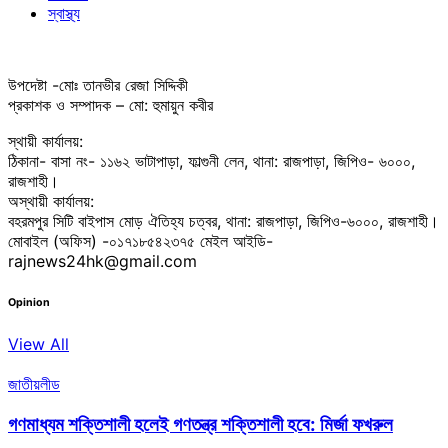
স্বাস্থ্য
উপদেষ্টা -মোঃ তানভীর রেজা সিদ্দিকী
প্রকাশক ও সম্পাদক – মো: হুমায়ুন কবীর
স্থায়ী কার্যালয়:
ঠিকানা- বাসা নং- ১১৬২ ভাটাপাড়া, ফাল্গুনী লেন, থানা: রাজপাড়া, জিপিও- ৬০০০,
রাজশাহী।
অস্থায়ী কার্যালয়:
বহরমপুর সিটি বাইপাস মোড় ঐতিহ্য চত্বর, থানা: রাজপাড়া, জিপিও-৬০০০, রাজশাহী।
মোবাইল (অফিস) -০১৭১৮৫৪২৩৭৫ মেইল আইডি-
rajnews24hk@gmail.com
Opinion
View All
জাতীয়
লীড
গণমাধ্যম শক্তিশালী হলেই গণতন্ত্র শক্তিশালী হবে: মির্জা ফখরুল