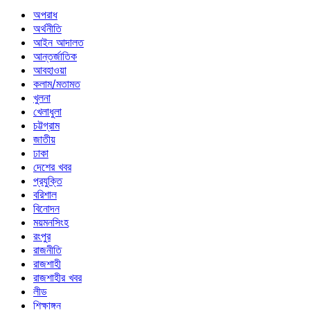
অপরাধ
অর্থনীতি
আইন আদালত
আন্তর্জাতিক
আবহাওয়া
কলাম/মতামত
খুলনা
খেলাধুলা
চট্টগ্রাম
জাতীয়
ঢাকা
দেশের খবর
প্রযুক্তি
বরিশাল
বিনোদন
ময়মনসিংহ
রংপুর
রাজনীতি
রাজশাহী
রাজশাহীর খবর
লীড
শিক্ষাঙ্গন