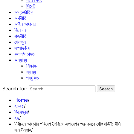
ময়মনসিংহ
সিলেট
আন্তর্জাতিক
অর্থনীতি
আইন আদালত
বিনোদন
রাজনীতি
খেলাধুলা
সম্পাদকীয়
কলাম/মতামত
অন্যান্য
শিক্ষাঙ্গন
স্বাস্থ্য
প্রযুক্তি
Search for:
Home
২০২৫
ডিসেম্বর
২২
নির্বাচনে আস্থার পরিবেশ তৈরিতে অপারেশন শুরু করবে যৌথবাহিনী: ইসি
সানাউল্লাহ