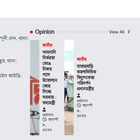
Opinion
View All
গুনী লেন, থানা:
জাতীয়
আমদানি
নির্ভরতা
জাতীয়
বর, থানা:
ভেঙে
মাতারবাড়ি
নিজস্ব
কয়লাভিত্তিক
গ্যাস
েইল আইডি-
বিদ্যুৎকেন্দ্র
উত্তোলনে
পরিদর্শন
জোর
প্রধানমন্ত্রীর
দিচ্ছে
সরকার :
admin
তথ্যমন্ত্রী
আগস্ট
৯,
admin
২০২৬
আগস্ট
৯,
২০২৬