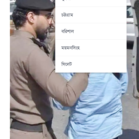
চট্টগ্রাম
বরিশাল
ময়মনসিংহ
সিলেট