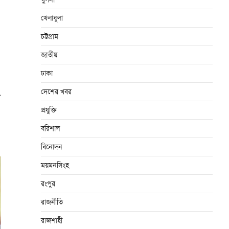
খেলাধুলা
চট্টগ্রাম
জাতীয়
ঢাকা
দেশের খবর
⟶
প্রযুক্তি
বরিশাল
বিনোদন
ময়মনসিংহ
রংপুর
রাজনীতি
রাজশাহী