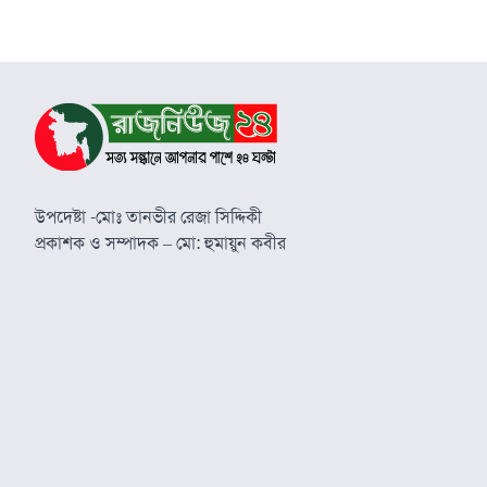
উপদেষ্টা -মোঃ তানভীর রেজা সিদ্দিকী
প্রকাশক ও সম্পাদক – মো: হুমায়ুন কবীর