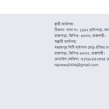
স্থায়ী কার্যালয়:
ঠিকানা- বাসা নং- ১১৬২ ভাটাপাড়া, ফাল্
রাজপাড়া, জিপিও- ৬০০০, রাজশাহী।
অস্থায়ী কার্যালয়:
বহরমপুর সিটি বাইপাস মোড় ঐতিহ্য চত্
রাজপাড়া, জিপিও-৬০০০, রাজশাহী।
মোবাইল (অফিস) -০১৭১৮৫৪২৩৭৫ ম
rajnews24hk@gmail.com