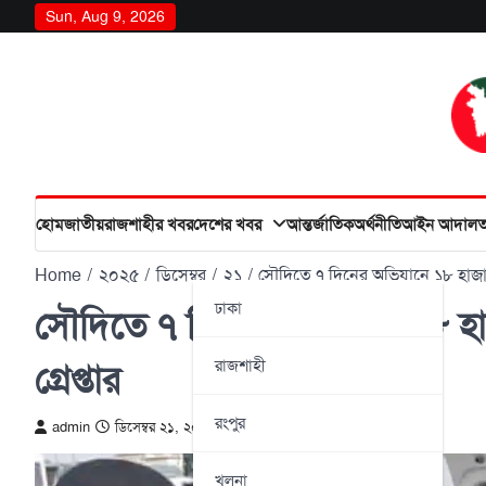
Skip
Sun, Aug 9, 2026
to
content
হোম
জাতীয়
রাজশাহীর খবর
দেশের খবর
আন্তর্জাতিক
অর্থনীতি
আইন আদাল
Home
২০২৫
ডিসেম্বর
২১
সৌদিতে ৭ দিনের অভিযানে ১৮ হাজার
ঢাকা
সৌদিতে ৭ দিনের অভিযানে ১৮ হ
রাজশাহী
গ্রেপ্তার
রংপুর
admin
ডিসেম্বর ২১, ২০২৫
খুলনা