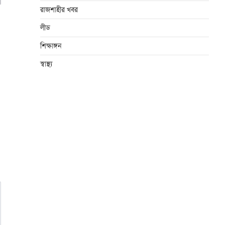
রাজশাহীর খবর
লীড
শিক্ষাঙ্গন
স্বাস্থ্য