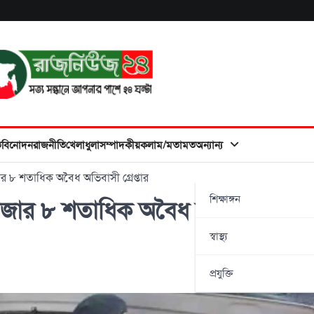
ত
বিনোদন
রাজনীতি
খেলাধুলা
সম্পাদকীয়
কলাম/মতামত
অন্যান্য
 ৮ শতাধিক অবৈধ অভিবাসী গ্রেপ্তার
শিক্ষাঙ্গন
াজার ৮ শতাধিক অবৈধ অভিবাসী
স্বাস্থ্য
প্রযুক্তি