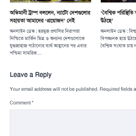
অভিমানী ট্রাম্প বললেন, ন্যাটো দেশগুলোর
‘বৈশ্বিক পরিস্থিতি
সহায়তা আমাদের ‘প্রয়োজন’ নেই
উঠছে’
অনলাইন ডেস্ক : হরমুজ প্রণালির নিরাপত্তা
অনলাইন ডেস্ক : বিশ্ব 
নিশ্চিতে মার্কিন মিত্র ও অন্যান্য দেশগুলোকে
বিপজ্জনক হয়ে উঠছ
যুদ্ধজাহাজ পাঠানোর ব্যর্থ আহ্বানের পর এবার
বৈশ্বিক সংঘাত চায় 
পশ্চিমা সামরিক…
Leave a Reply
Your email address will not be published.
Required fields
*
Comment