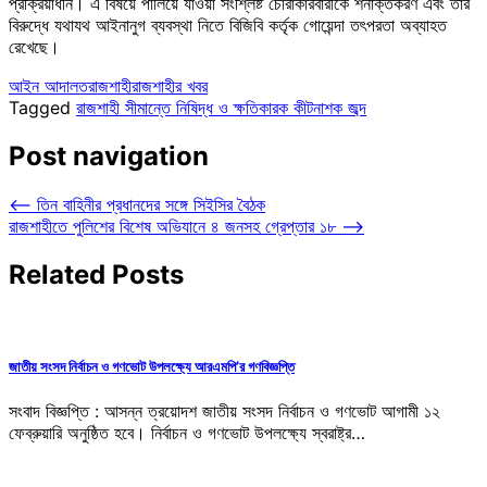
প্রক্রিয়াধীন। এ বিষয়ে পালিয়ে যাওয়া সংশ্লিষ্ট চোরাকারবারীকে শনাক্তকরণ এবং তার
বিরুদ্ধে যথাযথ আইনানুগ ব্যবস্থা নিতে বিজিবি কর্তৃক গোয়েন্দা তৎপরতা অব্যাহত
রেখেছে।
আইন আদালত
রাজশাহী
রাজশাহীর খবর
Tagged
রাজশাহী সীমান্তে নিষিদ্ধ ও ক্ষতিকারক কীটনাশক জব্দ
Post navigation
⟵
তিন বাহিনীর প্রধানদের সঙ্গে সিইসির বৈঠক
রাজশাহীতে পুলিশের বিশেষ অভিযানে ৪ জনসহ গ্রেপ্তার ১৮
⟶
Related Posts
জাতীয় সংসদ নির্বাচন ও গণভোট উপলক্ষ্যে আরএমপি’র গণবিজ্ঞপ্তি
সংবাদ বিজ্ঞপ্তি : আসন্ন ত্রয়োদশ জাতীয় সংসদ নির্বাচন ও গণভোট আগামী ১২
ফেব্রুয়ারি অনুষ্ঠিত হবে। নির্বাচন ও গণভোট উপলক্ষ্যে স্বরাষ্ট্র…