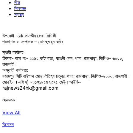
লীড
শিক্ষাঙ্গন
স্বাস্থ্য
উপদেষ্টা -মোঃ তানভীর রেজা সিদ্দিকী
প্রকাশক ও সম্পাদক – মো: হুমায়ুন কবীর
স্থায়ী কার্যালয়:
ঠিকানা- বাসা নং- ১১৬২ ভাটাপাড়া, ফাল্গুনী লেন, থানা: রাজপাড়া, জিপিও- ৬০০০,
রাজশাহী।
অস্থায়ী কার্যালয়:
বহরমপুর সিটি বাইপাস মোড় ঐতিহ্য চত্বর, থানা: রাজপাড়া, জিপিও-৬০০০, রাজশাহী।
মোবাইল (অফিস) -০১৭১৮৫৪২৩৭৫ মেইল আইডি-
rajnews24hk@gmail.com
Opinion
View All
বিনোদন