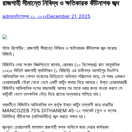
রাজশাহী সীমান্তে নিষিদ্ধ ও ক্ষতিকারক কীটনাশক জব্দ
admin
ডিসেম্বর ২১, ২০২৫
December 21, 2025
স্টাফ রিপোর্টার : রাজশাহী সীমান্তে নিষিদ্ধ ও ক্ষতিকারক কীটনাশক জব্দ করেছে
বিজিবি।
বিজিবি’র দেয়া সংবাদ বিজ্ঞপ্তিতে জানায়, রোববার (২০ ডিসেম্বর) রাত আনুমানিক
১০ঃ১৫ মিনিটে রাজশাহী ব্যাটালিয়ন (১ বিজিবি) এর অধীনস্থ আলাইপুর বিওপি’র
আভিযানিক দল গোপন সংবাদের ভিত্তিতে অভিযান পরিচালনা করে, সে সময় একজন
চোরাকারবারী নৌকা থেকে নেমে একটি কার্টুন মাথায় নিয়ে আসছে। উক্ত চোরাকারবারী
বিজিবি’র আভিযানিক দলের কাছাকাছি আসার পর তাকে ধরার জন্য ধাওয়া করলে সে
কার্টুনটি ফেলে তাৎক্ষনিক দৌড় দিয়ে রাতের অন্ধকারে পালিয়ে যায়।
পরবর্তীতে বিজিবি’র আভিযানিক দল কর্তৃক উক্ত কার্টুন তল্লাশী করে ভারতীয়
MANCOZEB 75% DITHANEM 45-২২ প্যাকেট (ফুল ও ফলের
ভিটামিন) কীটনাশক (মালিকবিহীন) জব্দ করতে সক্ষম হয়।
জব্দকৃত চোরাচালানী মালামাল রাজশাহী শুল্ক অফিসে জমা দেয়ার কার্যক্রম