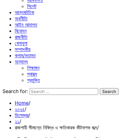
ময়মনসিংহ
সিলেট
আন্তর্জাতিক
অর্থনীতি
আইন আদালত
বিনোদন
রাজনীতি
খেলাধুলা
সম্পাদকীয়
কলাম/মতামত
অন্যান্য
শিক্ষাঙ্গন
স্বাস্থ্য
প্রযুক্তি
Search for:
Home
২০২৫
ডিসেম্বর
২১
রাজশাহী সীমান্তে নিষিদ্ধ ও ক্ষতিকারক কীটনাশক জব্দ