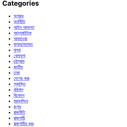
Categories
অপরাধ
অর্থনীতি
আইন আদালত
আন্তর্জাতিক
আবহাওয়া
কলাম/মতামত
খুলনা
খেলাধুলা
চট্টগ্রাম
জাতীয়
ঢাকা
দেশের খবর
প্রযুক্তি
বরিশাল
বিনোদন
ময়মনসিংহ
রংপুর
রাজনীতি
রাজশাহী
রাজশাহীর খবর