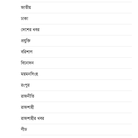
জাতীয়
ঢাকা
দেশের খবর
প্রযুক্তি
বরিশাল
বিনোদন
ময়মনসিংহ
রংপুর
রাজনীতি
রাজশাহী
রাজশাহীর খবর
লীড