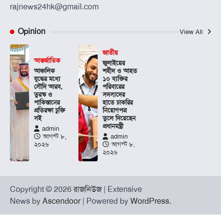
rajnews24hk@gmail.com
Opinion
View All
জাতীয়
আন্তর্জাতিক
জুলাইয়ের
আঞ্চলিক
শহীদ ও আহত
যুদ্ধের মধ্যে
১০ ব্যক্তির
সৌদি আরব,
পরিবারের
তুরস্ক ও
সদস্যদের
পাকিস্তানের
হাতে চাকরির
প্রতিরক্ষা চুক্তি
নিয়োগপত্র
সই
তুলে দিয়েছেন
প্রধানমন্ত্রী
admin
আগস্ট ৮,
admin
২০২৬
আগস্ট ৮,
২০২৬
Copyright © 2026
রাজনিউজ
| Extensive
News by
Ascendoor
| Powered by
WordPress
.