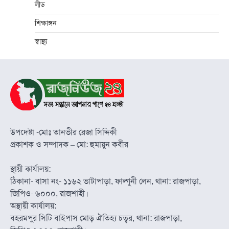
লীড
শিক্ষাঙ্গন
স্বাস্থ্য
উপদেষ্টা -মোঃ তানভীর রেজা সিদ্দিকী
প্রকাশক ও সম্পাদক – মো: হুমায়ুন কবীর
স্থায়ী কার্যালয়:
ঠিকানা- বাসা নং- ১১৬২ ভাটাপাড়া, ফাল্গুনী লেন, থানা: রাজপাড়া,
জিপিও- ৬০০০, রাজশাহী।
অস্থায়ী কার্যালয়:
বহরমপুর সিটি বাইপাস মোড় ঐতিহ্য চত্বর, থানা: রাজপাড়া,