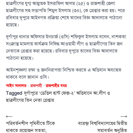
ছাত্রলীগের যুগ্ম আহ্বায়ক ইসরাফিল আলম (২৫) ও রাজশাহী জেলা
ছাত্রলীগের সহ-সভাপতি শিমুল ইসলাম (৩০), কে গ্রেপ্তার করা হয়। পরে
রবিবার দুপুরে আইনগত প্রক্রিয়া শেষে তাদের বিজ্ঞ আদালতে পাঠানো
হয়েছে।
দুর্গাপুর থানার অফিসার ইনচার্জ (ওসি) শফিকুল ইসলাম বলেন, নাশকতা
সংক্রান্ত মামলায় কার্যক্রম নিষিদ্ধ আওয়ামী লীগ ও ছাত্রলীগের তিন জন
নেতাকে গ্রেপ্তার করা হয়েছে। রবিবার দুপুরে তাদের বিজ্ঞ আদালতে
পাঠানো হয়েছে।
আইনশৃঙ্খলা রক্ষা ও জননিরাপত্তা নিশ্চিত করতে এ অভিযান অব্যাহত
থাকবে বলে জানান ওসি।
আইন আদালত
রাজশাহী
রাজশাহীর খবর
Tagged
দুর্গাপুরে ‘ডেভিল হান্ট ফেজ-২’ অভিযানে আ.লীগ ও
ছাত্রলীগের তিন নেতা গ্রেপ্তার
Post
⟵
⟶
পরিবর্তনশীল পৃথিবীতে টিকে
বরেন্দ্র বিশ্ববিদ্যালয়ের দ্বিতীয়
navigation
থাকতে প্রয়োজন সততা,
সমাবর্তন অনুষ্ঠিত