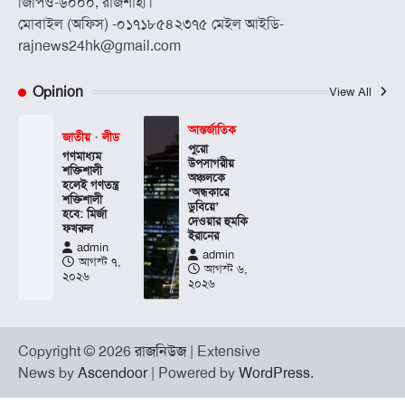
জিপিও-৬০০০, রাজশাহী।
মোবাইল (অফিস) -০১৭১৮৫৪২৩৭৫ মেইল আইডি-
rajnews24hk@gmail.com
Opinion
View All
আন্তর্জাতিক
জাতীয়
লীড
পুরো
গণমাধ্যম
উপসাগরীয়
শক্তিশালী
অঞ্চলকে
হলেই গণতন্ত্র
‘অন্ধকারে
শক্তিশালী
ডুবিয়ে’
হবে: মির্জা
দেওয়ার হুমকি
ফখরুল
ইরানের
admin
admin
আগস্ট ৭,
আগস্ট ৬,
২০২৬
২০২৬
Copyright © 2026
রাজনিউজ
| Extensive
News by
Ascendoor
| Powered by
WordPress
.