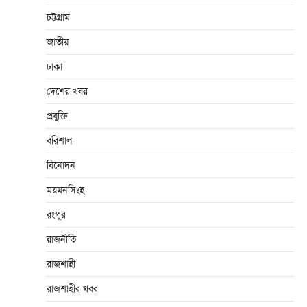
চট্টগ্রাম
জাতীয়
ঢাকা
দেশের খবর
প্রযুক্তি
বরিশাল
বিনোদন
ময়মনসিংহ
রংপুর
রাজনীতি
রাজশাহী
রাজশাহীর খবর