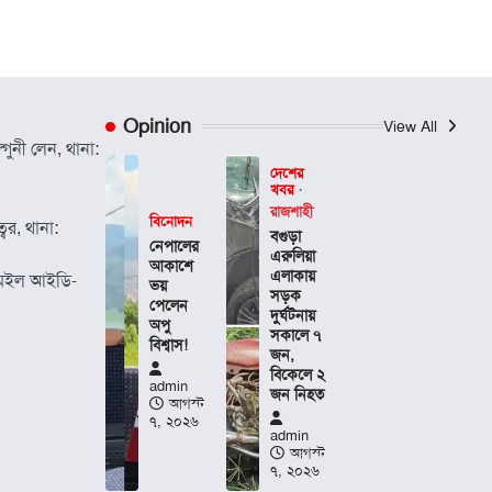
Opinion
View All
গুনী লেন, থানা:
দেশের
খবর
রাজশাহী
বিনোদন
বর, থানা:
বগুড়া
নেপালের
এরুলিয়া
আকাশে
এলাকায়
েইল আইডি-
ভয়
সড়ক
পেলেন
দুর্ঘট্নায়
অপু
সকালে ৭
বিশ্বাস!
জন,
বিকেলে ২
admin
জন নিহত
আগস্ট
৭, ২০২৬
admin
আগস্ট
৭, ২০২৬