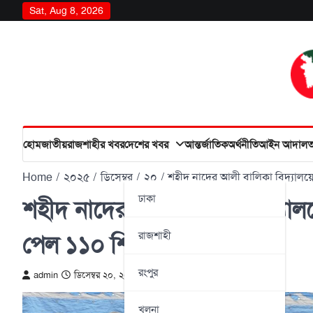
Skip
Sat, Aug 8, 2026
to
content
হোম
জাতীয়
রাজশাহীর খবর
দেশের খবর
আন্তর্জাতিক
অর্থনীতি
আইন আদাল
Home
২০২৫
ডিসেম্বর
২০
শহীদ নাদের আলী বালিকা বিদ্যালয়ে ভর
ঢাকা
শহীদ নাদের আলী বালিকা বিদ্যালয়ে 
রাজশাহী
পেল ১১০ শিক্ষার্থী
রংপুর
admin
ডিসেম্বর ২০, ২০২৫
খুলনা