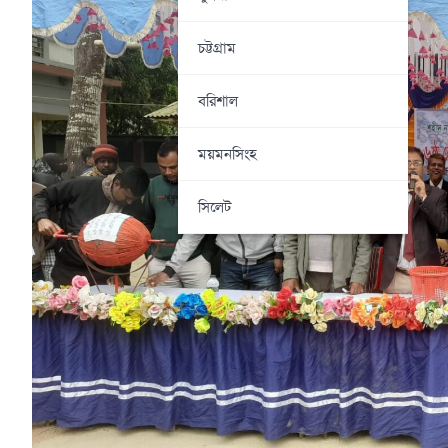
চট্টগ্রাম
বরিশাল
ময়মনসিংহ
সিলেট