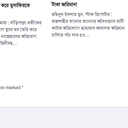
টাকা জরিমানা
 করে মুসাফিরকে
মমিনুল ইসলাম মুন, স্টাফ রিপোর্টার :
রাজশাহীর তানোর তানোরে অবৈধভাবে মাটি
ারা : দাঁড়িপাল্লা প্রতীকের
কাটার অভিযোগে ভ্রাম্যমাণ আদালত অভিযান
গ তুলে মব তৈরি করে
চালিয়ে পাঁচ লাখ ৫০…
ধীকে নাজেহালের অভিযোগ
বাহিনীসহ…
*
 are marked