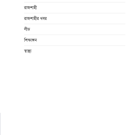
রাজশাহী
রাজশাহীর খবর
লীড
শিক্ষাঙ্গন
স্বাস্থ্য