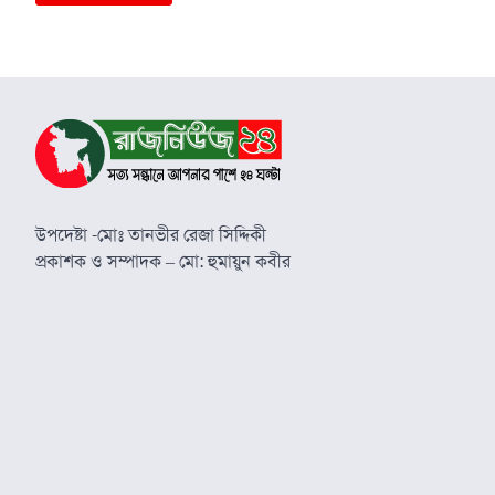
উপদেষ্টা -মোঃ তানভীর রেজা সিদ্দিকী
প্রকাশক ও সম্পাদক – মো: হুমায়ুন কবীর