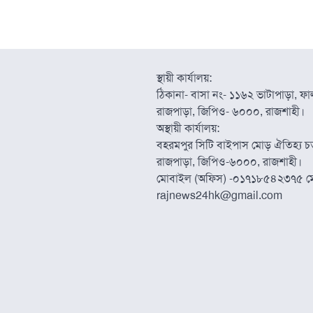
স্থায়ী কার্যালয়:
ঠিকানা- বাসা নং- ১১৬২ ভাটাপাড়া, ফাল্
রাজপাড়া, জিপিও- ৬০০০, রাজশাহী।
অস্থায়ী কার্যালয়:
বহরমপুর সিটি বাইপাস মোড় ঐতিহ্য চত্
রাজপাড়া, জিপিও-৬০০০, রাজশাহী।
মোবাইল (অফিস) -০১৭১৮৫৪২৩৭৫ ম
rajnews24hk@gmail.com