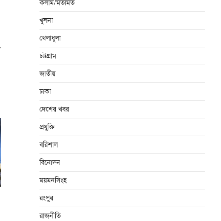
কলাম/মতামত
খুলনা
খেলাধুলা
⟶
চট্টগ্রাম
জাতীয়
ঢাকা
দেশের খবর
প্রযুক্তি
বরিশাল
বিনোদন
ময়মনসিংহ
রংপুর
রাজনীতি