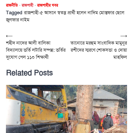
রাজনীতি
রাজশাহী
রাজশাহীর খবর
Tagged
রাজশাহী-৫ আসনে স্বতন্ত্র প্রার্থী হলেন নাদিম মোস্তফার ছেলে
জুলফার নাইম
Post
⟵
⟶
শহীদ নাদের আলী বালিকা
তানোরে মরহুম সাংবাদিক মামুনুর
navigation
বিদ্যালয়ে ভর্তি লটারি সম্পন্ন: ভর্তির
রশীদের স্মরণে শোকসভা ও দোয়া
সুযোগ পেল ১১০ শিক্ষার্থী
মাহফিল
Related Posts