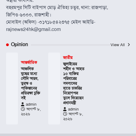
অস্থায়ী কার্যালয়:
বহরমপুর সিটি বাইপাস মোড় ঐতিহ্য চত্বর, থানা: রাজপাড়া,
জিপিও-৬০০০, রাজশাহী।
মোবাইল (অফিস) -০১৭১৮৫৪২৩৭৫ মেইল আইডি-
rajnews24hk@gmail.com
Opinion
View All
জাতীয়
আন্তর্জাতিক
জুলাইয়ের
আঞ্চলিক
শহীদ ও আহত
যুদ্ধের মধ্যে
১০ ব্যক্তির
সৌদি আরব,
পরিবারের
তুরস্ক ও
সদস্যদের
পাকিস্তানের
হাতে চাকরির
প্রতিরক্ষা চুক্তি
নিয়োগপত্র
সই
তুলে দিয়েছেন
প্রধানমন্ত্রী
admin
আগস্ট ৮,
admin
২০২৬
আগস্ট ৮,
২০২৬