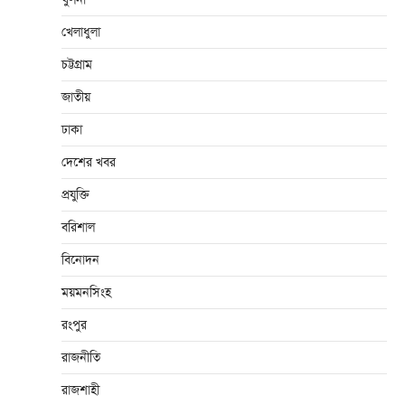
খেলাধুলা
চট্টগ্রাম
জাতীয়
ঢাকা
দেশের খবর
প্রযুক্তি
বরিশাল
বিনোদন
ময়মনসিংহ
রংপুর
রাজনীতি
রাজশাহী