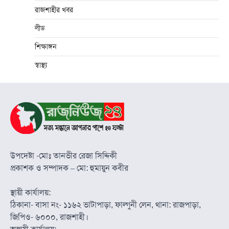
রাজশাহীর খবর
লীড
শিক্ষাঙ্গন
স্বাস্থ্য
উপদেষ্টা -মোঃ তানভীর রেজা সিদ্দিকী
প্রকাশক ও সম্পাদক – মো: হুমায়ুন কবীর
স্থায়ী কার্যালয়:
ঠিকানা- বাসা নং- ১১৬২ ভাটাপাড়া, ফাল্গুনী লেন, থানা: রাজপাড়া,
জিপিও- ৬০০০, রাজশাহী।