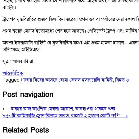
নিহত, ১ লাখ ৭০ হাজারেরও বেশি ফিলিস্তিনিকে আহত এবং গাজা উপত্যকাকে পুরোপুরি
বাহিনী।
ট্রাম্পের যুদ্ধবিরতির প্রস্তাব ছিল তিন স্তরের। প্রথম স্তর বা পর্যায়ের মেয়াদকা
প্রথম স্তরের মেয়াদ ইতোমধ্যে শেষ হয়ে আসছে। প্রেসিডেন্ট ট্রাম্প এবং মার্
অবশ্য ইসরায়েলি বাহিনী যে যুদ্ধবিরতির মধ্যে এই প্রথম হামলা চালাল— এমন নয়
চালিয়েছে আইডিএফ।
সূত্র : আলজাজিরা
আন্তর্জাতিক
Tagged
গাজায় বিয়ের আসরে বোমা ফেলল ইসরায়েলি বাহিনী
,
নিহত ৬
Post navigation
⟵
ঢাকায় আজ আংশিক মেঘলা আকাশ, আবহাওয়া থাকবে শুষ্ক
৮৫০টি কামিকাজি ড্রোন কিনছে ভারত, বাজেট ২ হাজার কোটি রুপি
⟶
Related Posts