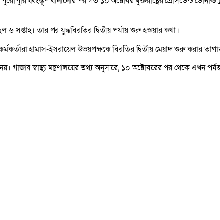
 ধ্বংস্তূপ বানানোর পর গত ১০ অক্টোবর যুক্তরাষ্ট্রের প্রেসিডেন্ট ডোনাল্ড ট্র
ল ছিল ৬ সপ্তাহ। তার পর যুদ্ধবিরতির দ্বিতীয় পর্যায় শুরু হওয়ার কথা।
কিন কর্মকর্তারা হামাস-ইসরায়েল উভয়পক্ষকে বিরতির দ্বিতীয় মেয়াদ শুরু করার 
। গাজার স্বাস্থ্য মন্ত্রণালয়ের তথ্য অনুসারে, ১০ অক্টোবরের পর থেকে এখন পর