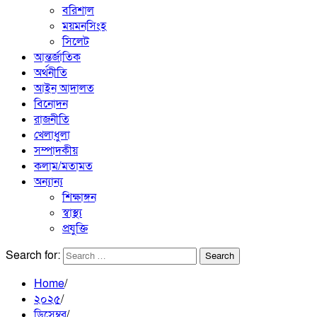
বরিশাল
ময়মনসিংহ
সিলেট
আন্তর্জাতিক
অর্থনীতি
আইন আদালত
বিনোদন
রাজনীতি
খেলাধুলা
সম্পাদকীয়
কলাম/মতামত
অন্যান্য
শিক্ষাঙ্গন
স্বাস্থ্য
প্রযুক্তি
Search for:
Home
২০২৫
ডিসেম্বর