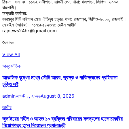
ঠিকানা- বাসা নং- ১১৬২ ভাটাপাড়া, ফাল্গুনী লেন, থানা: রাজপাড়া, জিপিও- ৬০০০,
রাজশাহী।
অস্থায়ী কার্যালয়:
বহরমপুর সিটি বাইপাস মোড় ঐতিহ্য চত্বর, থানা: রাজপাড়া, জিপিও-৬০০০, রাজশাহী।
মোবাইল (অফিস) -০১৭১৮৫৪২৩৭৫ মেইল আইডি-
rajnews24hk@gmail.com
Opinion
View All
আন্তর্জাতিক
আঞ্চলিক যুদ্ধের মধ্যে সৌদি আরব, তুরস্ক ও পাকিস্তানের প্রতিরক্ষা
চুক্তি সই
admin
আগস্ট ৮, ২০২৬
August 8, 2026
জাতীয়
জুলাইয়ের শহীদ ও আহত ১০ ব্যক্তির পরিবারের সদস্যদের হাতে চাকরির
নিয়োগপত্র তুলে দিয়েছেন প্রধানমন্ত্রী