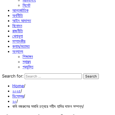
ময়মনসিংহ
সিলেট
আন্তর্জাতিক
অর্থনীতি
আইন আদালত
বিনোদন
রাজনীতি
খেলাধুলা
সম্পাদকীয়
কলাম/মতামত
অন্যান্য
শিক্ষাঙ্গন
স্বাস্থ্য
প্রযুক্তি
Search for:
Home
২০২৫
ডিসেম্বর
২০
কবি নজরুলের সমাধি চত্বরে শহীদ হা‌দির দাফন সম্পন্ন