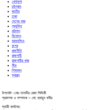
খেলাধুলা
চট্টগ্রাম
জাতীয়
ঢাকা
দেশের খবর
প্রযুক্তি
বরিশাল
বিনোদন
ময়মনসিংহ
রংপুর
রাজনীতি
রাজশাহী
রাজশাহীর খবর
লীড
শিক্ষাঙ্গন
স্বাস্থ্য
উপদেষ্টা -মোঃ তানভীর রেজা সিদ্দিকী
প্রকাশক ও সম্পাদক – মো: হুমায়ুন কবীর
স্থায়ী কার্যালয়: