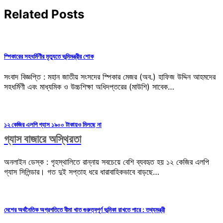
Related Posts
স্পিকারের সহধর্মিণীর মৃত্যুতে ভূমিমন্ত্রীর শোক
সংবাদ বিজ্ঞপ্তি : মহান জাতীয় সংসদের স্পিকার মেজর (অব.) হাফিজ উদ্দিন আহমদের
সহধর্মিণী এবং মাধ্যমিক ও উচ্চশিক্ষা অধিদপ্তরের (মাউশি) সাবেক…
১২ কেজির এলপি গ্যাস ১৯০০ টাকায়ও মিলছে না
গ্যাস বাজারে অস্থিরতা
অনলাইন ডেস্ক : গৃহস্থালিতে রান্নায় সবচেয়ে বেশি ব্যবহৃত হয় ১২ কেজির এলপি
গ্যাস সিলিন্ডার। গত দুই সপ্তাহ ধরে ধারাবাহিকভাবে বাড়ছে…
দেশের অর্থনৈতিক অগ্রগতিতে বীমা খাত গুরুত্বপূর্ণ ভূমিকা রাখতে পারে : তথ্যমন্ত্রী