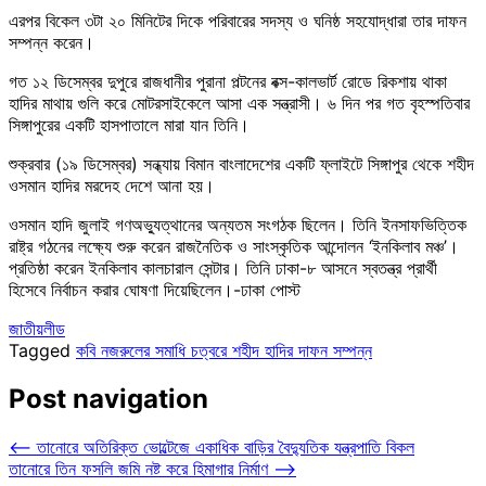
এরপর বিকেল ৩টা ২০ মিনিটের দিকে পরিবারের সদস্য ও ঘনিষ্ঠ সহযোদ্ধারা তার দাফন
সম্পন্ন করেন।
গত ১২ ডিসেম্বর দুপুরে রাজধানীর পুরানা পল্টনের বক্স-কালভার্ট রোডে রিকশায় থাকা
হা‌দির মাথায় গুলি করে মোটরসাইকেলে আসা এক সন্ত্রাসী। ৬ দিন পর গত বৃহস্পতিবার
সিঙ্গাপুরের একটি হাসপাতালে মারা যান তিনি।
শুক্রবার (১৯ ডিসেম্বর) সন্ধ্যায় বিমান বাংলাদেশের একটি ফ্লাইটে সিঙ্গাপুর থেকে শহীদ
ওসমান হাদির মরদেহ দেশে আনা হয়।
ওসমান হাদি জুলাই গণঅভ্যুত্থানের অন্যতম সংগঠক ছিলেন। তিনি ইনসাফভিত্তিক
রাষ্ট্র গঠনের লক্ষ্যে শুরু করেন রাজনৈতিক ও সাংস্কৃতিক আন্দোলন ‘ইনকিলাব মঞ্চ’।
প্রতিষ্ঠা করেন ইনকিলাব কালচারাল সেন্টার। তিনি ঢাকা-৮ আসনে স্বতন্ত্র প্রার্থী
হিসেবে নির্বাচন করার ঘোষণা দিয়েছিলেন।-ঢাকা পোস্ট
জাতীয়
লীড
Tagged
কবি নজরুলের সমাধি চত্বরে শহীদ হা‌দির দাফন সম্পন্ন
Post navigation
⟵
তানোরে অতিরিক্ত ভোল্টেজে একাধিক বাড়ির বৈদ্যুতিক যন্ত্রপাতি বিকল
তানোরে তিন ফসলি জমি নষ্ট করে হিমাগার নির্মাণ
⟶