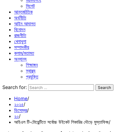
ময়মনসিংহ
সিলেট
আন্তর্জাতিক
অর্থনীতি
আইন আদালত
বিনোদন
রাজনীতি
খেলাধুলা
সম্পাদকীয়
কলাম/মতামত
অন্যান্য
শিক্ষাঙ্গন
স্বাস্থ্য
প্রযুক্তি
Search for:
Home
২০২৫
ডিসেম্বর
২০
আইএল টি-টোয়েন্টিতে সর্বোচ্চ উইকেট শিকারির দৌড়ে মুস্তাফিজ