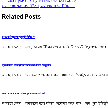
⟵
ইমরান-বুশরাকে ১৭ বছর কারাবাসের সাজা দিলেন আদালত
২০০ টাকায় দেখা যাবে বিপিএল, ঘরে বসেই পাবেন টিকিট
⟶
Related Posts
ইমনের বিশ্বকাপ প্রস্তুতি বিপিএলে
অনলাইন ডেস্ক : আসন্ন ১২তম বিপিএল শেষ না হতেই টি-টোয়েন্টি বিশ্বকাপের দামামা
হাসপাতালে ভর্তি ব্রাজিলের বিশ্বকাপ জয়ী ডিফেন্ডার
অনলাইন ডেস্ক : পায়ে রক্ত জমাট বাঁধার কারণে হাসপাতালে গিয়েছিলেন রবার্তো কার
ভারতের সঙ্গে ৪-৪ গোলে ড্র করল বাংলাদেশ
অনলাইন ডেস্ক : প্রথমবারের মতো ফুটসাল আয়োজন করছে সাফ। আজ পুরুষ টুর্নামেন্টের 