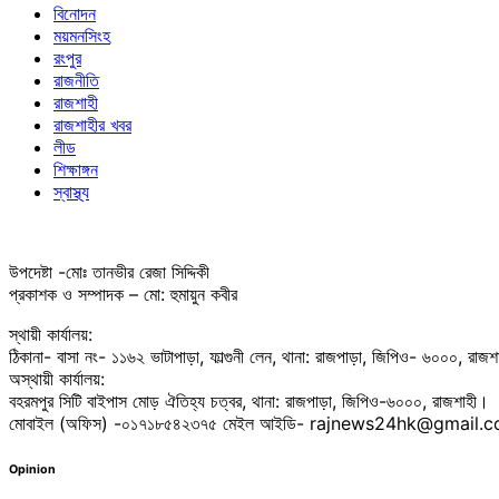
বিনোদন
ময়মনসিংহ
রংপুর
রাজনীতি
রাজশাহী
রাজশাহীর খবর
লীড
শিক্ষাঙ্গন
স্বাস্থ্য
উপদেষ্টা -মোঃ তানভীর রেজা সিদ্দিকী
প্রকাশক ও সম্পাদক – মো: হুমায়ুন কবীর
স্থায়ী কার্যালয়:
ঠিকানা- বাসা নং- ১১৬২ ভাটাপাড়া, ফাল্গুনী লেন, থানা: রাজপাড়া, জিপিও- ৬০০০, রাজ
অস্থায়ী কার্যালয়:
বহরমপুর সিটি বাইপাস মোড় ঐতিহ্য চত্বর, থানা: রাজপাড়া, জিপিও-৬০০০, রাজশাহী।
মোবাইল (অফিস) -০১৭১৮৫৪২৩৭৫ মেইল আইডি- rajnews24hk@gmail.
Opinion