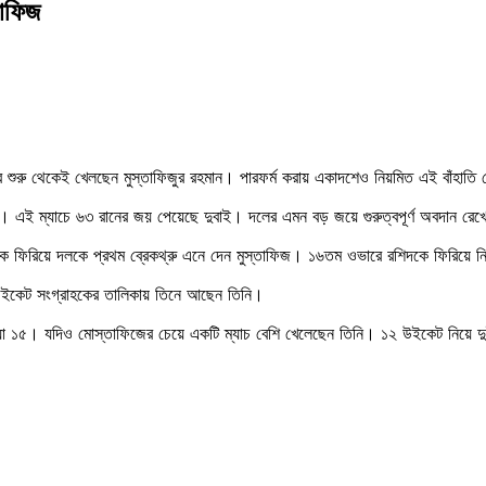
তাফিজ
সরে শুরু থেকেই খেলছেন মুস্তাফিজুর রহমান। পারফর্ম করায় একাদশেও নিয়মিত এই বাঁহাত
ালস। এই ম্যাচে ৬৩ রানের জয় পেয়েছে দুবাই। দলের এমন বড় জয়ে গুরুত্বপূর্ণ অবদান রে
কে ফিরিয়ে দলকে প্রথম ব্রেকথ্রু এনে দেন মুস্তাফিজ। ১৬তম ওভারে রশিদকে ফিরিয়ে ন
চ্চ উইকেট সংগ্রাহকের তালিকায় তিনে আছেন তিনি।
ংখ্যা ১৫। যদিও মোস্তাফিজের চেয়ে একটি ম্যাচ বেশি খেলেছেন তিনি। ১২ উইকেট নিয়ে