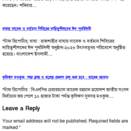
করেছেন। শনিবার…
বাঘায় সাবেক ও বর্তমান শিবিরের দায়িত্বশীলদের ঈদ পুনর্মিলনী
স্টাফ রিপোর্টার, বাঘা : রাজশাহীর বাঘায় সাবেক ও বর্তমান শিবিরের
দায়িত্বশীলদের ঈদ পুনর্মিলনী অনুষ্ঠান-২০২৬ উৎসবমুখর পরিবেশে অনুষ্ঠিত
হয়েছে। বাংলাদেশ ইসলামী…
কৃষিঋণ মওকুফ, পদ্মা ব্রাজ ও বরেন্দ্র প্রকল্প চালু করা হবে : তারেক রহমান
স্টাফ রিপোর্টার : বিএনপির চেয়ারম্যান তারেক রহমান ত্রয়োদশ জাতীয় সংসদ
নির্বাচনে জয় পেলে ১০ হাজার টাকা পর্যন্ত কৃষিঋণ সুদসহ মওকুফ…
Leave a Reply
Your email address will not be published.
Required fields are
marked
*