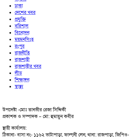
ঢাকা
দেশের খবর
প্রযুক্তি
বরিশাল
বিনোদন
ময়মনসিংহ
রংপুর
রাজনীতি
রাজশাহী
রাজশাহীর খবর
লীড
শিক্ষাঙ্গন
স্বাস্থ্য
উপদেষ্টা -মোঃ তানভীর রেজা সিদ্দিকী
প্রকাশক ও সম্পাদক – মো: হুমায়ুন কবীর
স্থায়ী কার্যালয়:
ঠিকানা- বাসা নং- ১১৬২ ভাটাপাড়া, ফাল্গুনী লেন, থানা: রাজপাড়া, জিপিও-