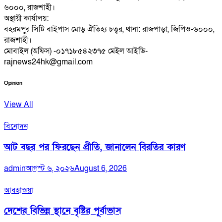
৬০০০, রাজশাহী।
অস্থায়ী কার্যালয়:
বহরমপুর সিটি বাইপাস মোড় ঐতিহ্য চত্বর, থানা: রাজপাড়া, জিপিও-৬০০০,
রাজশাহী।
মোবাইল (অফিস) -০১৭১৮৫৪২৩৭৫ মেইল আইডি-
rajnews24hk@gmail.com
Opinion
View All
বিনোদন
আট বছর পর ফিরছেন প্রীতি, জানালেন বিরতির কারণ
admin
আগস্ট ৬, ২০২৬
August 6, 2026
আবহাওয়া
দেশের বিভিন্ন স্থানে বৃষ্টির পূর্বাভাস