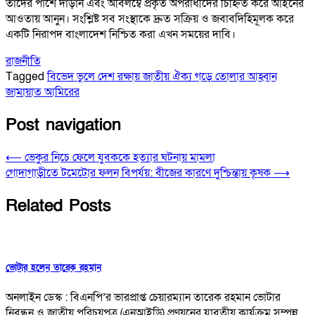
তাদের পাশে দাঁড়ান এবং অবিলম্বে প্রকৃত অপরাধীদের চিহ্নিত করে আইনের
আওতায় আনুন। সংশ্লিষ্ট সব সংস্থাকে দ্রুত সক্রিয় ও জবাবদিহিমূলক করে
একটি নিরাপদ বাংলাদেশ নিশ্চিত করা এখন সময়ের দাবি।
রাজনীতি
Tagged
বিভেদ ভুলে দেশ রক্ষায় জাতীয় ঐক্য গড়ে তোলার আহ্বান
জামায়াত আমিরের
Post navigation
⟵
ভেকুর নিচে ফেলে যুবককে হত্যার ঘটনায় মামলা
গোদাগাড়ীতে টমেটোর ফলন বিপর্যয়: বীজের কারণে দুশ্চিন্তায় কৃষক
⟶
Related Posts
ভোটার হলেন তারেক রহমান
অনলাইন ডেস্ক : বিএনপি’র ভারপ্রাপ্ত চেয়ারম্যান তারেক রহমান ভোটার
নিবন্ধন ও জাতীয় পরিচয়পত্র (এনআইডি) প্রণয়নের যাবতীয় কার্যক্রম সম্পন্ন