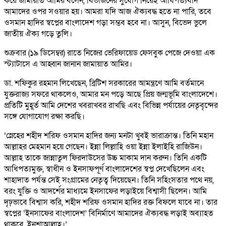
করে জামায়াত আমির বলেন, বিভাজনের সুযোগ নিয়েই আধিপত্যবাদ
আমাদের ওপর সওয়ার হয়। আমরা যদি আজ ঐক্যবদ্ধ হতে না পারি, তবে
ওসমান হাদির স্বপ্নের বাংলাদেশ গড়া সম্ভব হবে না। আসুন, বিভেদ ভুলে
জাতীয় ঐক্য গড়ে তুলি।
শুক্রবার (১৯ ডিসেম্বর) রাতে নিজের ভেরিফায়েড ফেসবুক পেজে দেওয়া এক
স্ট্যাটাসে এ আহ্বান জানান জামায়াত আমির।
ডা. শফিকুর রহমান লিখেছেন, ব্রিটিশ সরকারের আমন্ত্রণে আমি বর্তমানে
যুক্তরাজ্য সফরে থাকলেও, আমার মন পড়ে আছে প্রিয় জন্মভূমি বাংলাদেশে।
প্রতিটি মুহূর্ত আমি দেশের খবরাখবর রাখছি এবং বিভিন্ন পর্যায়ের নেতৃবৃন্দের
সঙ্গে যোগাযোগ রক্ষা করছি।
‘স্নেহের শহীদ শরিফ ওসমান হাদির জন্য মনটা খুবই ভারাক্রান্ত। তিনি মহান
আল্লাহর মেহমান হয়ে গেছেন। ইন্না লিল্লাহি ওয়া ইন্না ইলাইহি রাজিউন।
আল্লাহ তাকে জান্নাতুল ফিরদাউসের উচ্চ মাকাম দান করুন। তিনি একটি
আধিপত্যমুক্ত, স্বাধীন ও ইনসাফপূর্ণ বাংলাদেশের স্বপ্ন দেখেছিলেন এবং
শাহাদাত পর্যন্ত সেই সংগ্রামের নেতৃত্ব দিয়েছেন। তিনি সহিংসতার পথে নয়,
বরং যুক্তি ও আদর্শের মাধ্যমে ইনসাফের লড়াইয়ে বিশ্বাসী ছিলেন। আমি
দৃঢ়ভাবে বিশ্বাস করি, শহীদ শরিফ ওসমান হাদির রক্ত বিফলে যাবে না। তার
স্বপ্নের ‘ইনসাফের বাংলাদেশ’ বিনির্মাণে আমাদের ঐক্যবদ্ধ লড়াই অব্যাহত
থাকবে, ইনশাআল্লাহ।’