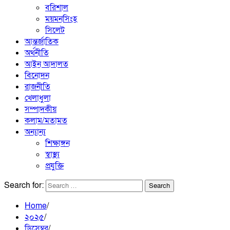
বরিশাল
ময়মনসিংহ
সিলেট
আন্তর্জাতিক
অর্থনীতি
আইন আদালত
বিনোদন
রাজনীতি
খেলাধুলা
সম্পাদকীয়
কলাম/মতামত
অন্যান্য
শিক্ষাঙ্গন
স্বাস্থ্য
প্রযুক্তি
Search for:
Home
২০২৫
ডিসেম্বর