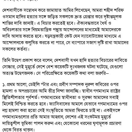
দেশবাসীকে সম্বোধন করে জামায়াত আমির লিখেছেন, আমরা শহীদ শরিফ
ওসমান হাদির হত্যার সঙ্গে জড়িত সকলকে দ্রুত গ্রেপ্তার করে দৃষ্টান্তমূলক
শাস্তির দাবি জানাই। এ বিচার করতেই হবে। ঐক্যবদ্ধভাবে ধৈর্য ও
অবিচলতার সঙ্গে নিয়মতান্ত্রিক পন্থায় আন্দোলনের মাধ্যমেই আমাদেরকে
দাবি আদায় করতে হবে। ষড়যন্ত্রকারী কেউ যেন স্যাবোটাজের মাধ্যমে এ
আন্দোলনকে কলুষিত করতে না পারে, সে ব্যাপারে সজাগ দৃষ্টি রাখা আমাদের
সকলের কর্তব্য।
তিনি উদ্বেগ প্রকাশ করে বলেন, দেশবাসী যখন হাদি হত্যার বিচারের দাবিতে
সোচ্চার, সেই মুহূর্তে দেশে বেশ কয়েকটি দুঃখজনক ঘটনা ঘটেছে, যেগুলো
অত্যন্ত উদ্বেগজনক। সে পরিপ্রেক্ষিতে কয়েকটি কথা বলা জরুরি—
১. প্রথম আলো, ডেইলি স্টার এবং প্রবীণ সম্পাদক নুরুল কবিরের ওপর
হামলা ও অপপ্রচারের আমি তীব্র নিন্দা জানাচ্ছি। স্বাধীন গণমাধ্যম রাষ্ট্রের
স্থিতিশীলতার পূর্বশর্ত। গণমাধ্যমের স্বাধীনতা ও সুরক্ষা আমাদের সবাই
মিলেই নিশ্চিত করতে হবে। ফ্যাসিবাদের আমলে যেভাবে গণমাধ্যমের ওপর
নগ্ন হামলা করা হতো সেই সংস্কৃতিতে আমরা ফিরতে চাই না। একইসঙ্গে
গণমাধ্যমগুলোর প্রতি আমার আহ্বান, দেশের এই সংকটময় মুহূর্তে
দায়িত্বশীল ভূমিকা পালন করুন এবং যেকোনো ধরনের ঘৃণামূলক প্রচারণা
থেকে বিরত থাকুন।