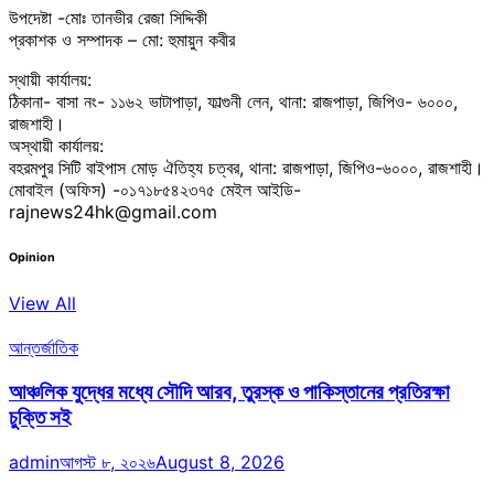
উপদেষ্টা -মোঃ তানভীর রেজা সিদ্দিকী
প্রকাশক ও সম্পাদক – মো: হুমায়ুন কবীর
স্থায়ী কার্যালয়:
ঠিকানা- বাসা নং- ১১৬২ ভাটাপাড়া, ফাল্গুনী লেন, থানা: রাজপাড়া, জিপিও- ৬০০০,
রাজশাহী।
অস্থায়ী কার্যালয়:
বহরমপুর সিটি বাইপাস মোড় ঐতিহ্য চত্বর, থানা: রাজপাড়া, জিপিও-৬০০০, রাজশাহী।
মোবাইল (অফিস) -০১৭১৮৫৪২৩৭৫ মেইল আইডি-
rajnews24hk@gmail.com
Opinion
View All
আন্তর্জাতিক
আঞ্চলিক যুদ্ধের মধ্যে সৌদি আরব, তুরস্ক ও পাকিস্তানের প্রতিরক্ষা
চুক্তি সই
admin
আগস্ট ৮, ২০২৬
August 8, 2026