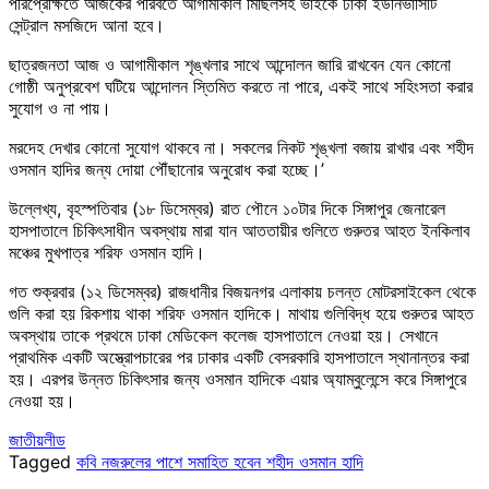
পরিপ্রেক্ষিতে আজকের পরিবর্তে আগামীকাল মিছিলসহ ভাইকে ঢাকা ইউনিভার্সিটি
সেন্ট্রাল মসজিদে আনা হবে।
ছাত্রজনতা আজ ও আগামীকাল শৃঙ্খলার সাথে আন্দোলন জারি রাখবেন যেন কোনো
গোষ্ঠী অনুপ্রবেশ ঘটিয়ে আন্দোলন স্তিমিত করতে না পারে, একই সাথে সহিংসতা করার
সুযোগ ও না পায়।
মরদেহ দেখার কোনো সুযোগ থাকবে না। সকলের নিকট শৃঙ্খলা বজায় রাখার এবং শহীদ
ওসমান হাদির জন্য দোয়া পৌঁছানোর অনুরোধ করা হচ্ছে।’
উল্লেখ্য, বৃহস্পতিবার (১৮ ডিসেম্বর) রাত পৌনে ১০টার দিকে সিঙ্গাপুর জেনারেল
হাসপাতালে চিকিৎসাধীন অবস্থায় মারা যান আততায়ীর গুলিতে গুরুতর আহত ইনকিলাব
মঞ্চের মুখপাত্র শরিফ ওসমান হাদি।
গত শুক্রবার (১২ ডিসেম্বর) রাজধানীর বিজয়নগর এলাকায় চলন্ত মোটরসাইকেল থেকে
গুলি করা হয় রিকশায় থাকা শরিফ ওসমান হাদিকে। মাথায় গুলিবিদ্ধ হয়ে গুরুতর আহত
অবস্থায় তাকে প্রথমে ঢাকা মেডিকেল কলেজ হাসপাতালে নেওয়া হয়। সেখানে
প্রাথমিক একটি অস্ত্রোপচারের পর ঢাকার একটি বেসরকারি হাসপাতালে স্থানান্তর করা
হয়। এরপর উন্নত চিকিৎসার জন্য ওসমান হাদিকে এয়ার অ্যাম্বুলেন্সে করে সিঙ্গাপুরে
নেওয়া হয়।
জাতীয়
লীড
Tagged
কবি নজরুলের পাশে সমাহিত হবেন শহীদ ওসমান হাদি