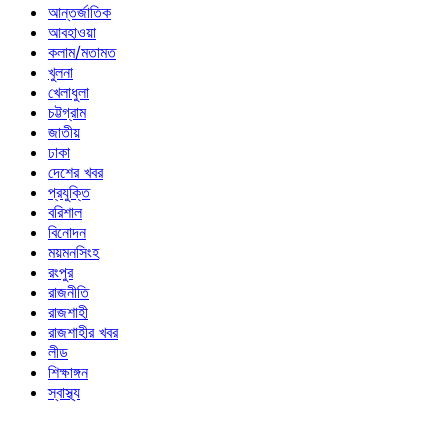
আন্তর্জাতিক
আবহাওয়া
কলাম/মতামত
খুলনা
খেলাধুলা
চট্টগ্রাম
জাতীয়
ঢাকা
দেশের খবর
প্রযুক্তি
বরিশাল
বিনোদন
ময়মনসিংহ
রংপুর
রাজনীতি
রাজশাহী
রাজশাহীর খবর
লীড
শিক্ষাঙ্গন
স্বাস্থ্য