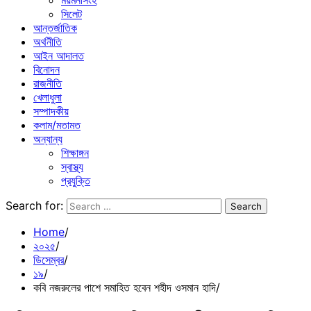
ময়মনসিংহ
সিলেট
আন্তর্জাতিক
অর্থনীতি
আইন আদালত
বিনোদন
রাজনীতি
খেলাধুলা
সম্পাদকীয়
কলাম/মতামত
অন্যান্য
শিক্ষাঙ্গন
স্বাস্থ্য
প্রযুক্তি
Search for:
Home
২০২৫
ডিসেম্বর
১৯
কবি নজরুলের পাশে সমাহিত হবেন শহীদ ওসমান হাদি