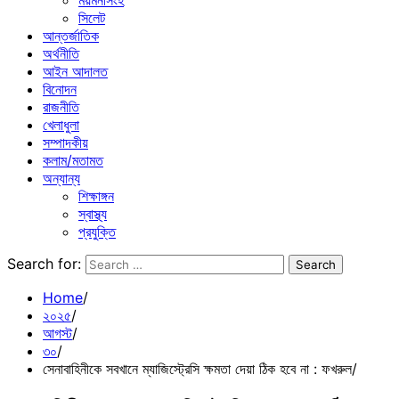
ময়মনসিংহ
সিলেট
আন্তর্জাতিক
অর্থনীতি
আইন আদালত
বিনোদন
রাজনীতি
খেলাধুলা
সম্পাদকীয়
কলাম/মতামত
অন্যান্য
শিক্ষাঙ্গন
স্বাস্থ্য
প্রযুক্তি
Search for:
Home
২০২৫
আগস্ট
৩০
সেনাবাহিনীকে সবখানে ম্যাজিস্ট্রেসি ক্ষমতা দেয়া ঠিক হবে না : ফখরুল