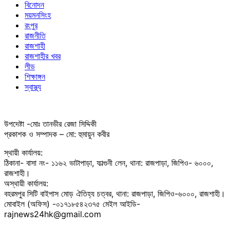
বিনোদন
ময়মনসিংহ
রংপুর
রাজনীতি
রাজশাহী
রাজশাহীর খবর
লীড
শিক্ষাঙ্গন
স্বাস্থ্য
উপদেষ্টা -মোঃ তানভীর রেজা সিদ্দিকী
প্রকাশক ও সম্পাদক – মো: হুমায়ুন কবীর
স্থায়ী কার্যালয়:
ঠিকানা- বাসা নং- ১১৬২ ভাটাপাড়া, ফাল্গুনী লেন, থানা: রাজপাড়া, জিপিও- ৬০০০,
রাজশাহী।
অস্থায়ী কার্যালয়:
বহরমপুর সিটি বাইপাস মোড় ঐতিহ্য চত্বর, থানা: রাজপাড়া, জিপিও-৬০০০, রাজশাহী।
মোবাইল (অফিস) -০১৭১৮৫৪২৩৭৫ মেইল আইডি-
rajnews24hk@gmail.com