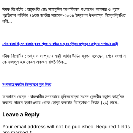
স্টাফ রিপোর্টার : রাষ্ট্রপতি মোঃ সাহাবুদ্দিন আগামীকাল বাংলাদেশ আনসার ও গ্রাম
প্রতিরক্ষা বাহিনীর ৪৬তম জাতীয় সমাবেশ-২০২৬ উদ্যাপন উপলক্ষ্যে নিম্নোল্লিখিত
বাণী…
শেরে বাংলা ছিলেন বাংলার কৃষক-প্রজা ও বঞ্চিত মানুষের মুক্তির অগ্রদূত : তথ্য ও সম্প্রচার মন্ত্রী
স্টাফ রিপোর্টার : তথ্য ও সম্প্রচার মন্ত্রী জহির উদ্দিন স্বপন বলেছেন, শেরে বাংলা এ
কে ফজলুল হক কেবল একজন রাজনৈতিক…
মগবাজারে ককটেল বিস্ফোরণে যুবক নিহত
অনলাইন ডেস্ক : রাজধানীর মগবাজারে মুক্তিযোদ্ধা সংসদ কেন্দ্রীয় কমান্ড কাউন্সিল
ভবনের সামনে ফ্লাইওভার থেকে ছোড়া ককটেল বিস্ফোরণে সিয়াম (২১) নামে…
Leave a Reply
Your email address will not be published.
Required fields
are marked
*