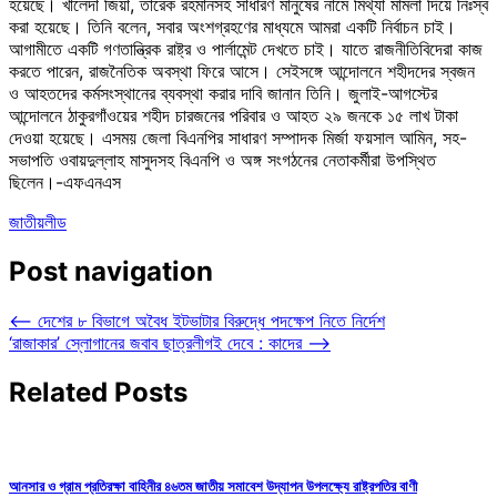
হয়েছে। খালেদা জিয়া, তারেক রহমানসহ সাধারণ মানুষের নামে মিথ্যা মামলা দিয়ে নিঃস্ব
করা হয়েছে। তিনি বলেন, সবার অংশগ্রহণের মাধ্যমে আমরা একটি নির্বাচন চাই।
আগামীতে একটি গণতান্ত্রিক রাষ্ট্র ও পার্লামেন্ট দেখতে চাই। যাতে রাজনীতিবিদেরা কাজ
করতে পারেন, রাজনৈতিক অবস্থা ফিরে আসে। সেইসঙ্গে আন্দোলনে শহীদদের স্বজন
ও আহতদের কর্মসংস্থানের ব্যবস্থা করার দাবি জানান তিনি। জুলাই-আগস্টের
আন্দোলনে ঠাকুরগাঁওয়ের শহীদ চারজনের পরিবার ও আহত ২৯ জনকে ১৫ লাখ টাকা
দেওয়া হয়েছে। এসময় জেলা বিএনপির সাধারণ সম্পাদক মির্জা ফয়সাল আমিন, সহ-
সভাপতি ওবায়দুল্লাহ মাসুদসহ বিএনপি ও অঙ্গ সংগঠনের নেতাকর্মীরা উপস্থিত
ছিলেন।-এফএনএস
জাতীয়
লীড
Post navigation
⟵
দেশের ৮ বিভাগে অবৈধ ইটভাটার বিরুদ্ধে পদক্ষেপ নিতে নির্দেশ
‘রাজাকার’ স্লোগানের জবাব ছাত্রলীগই দেবে : কাদের
⟶
Related Posts
আনসার ও গ্রাম প্রতিরক্ষা বাহিনীর ৪৬তম জাতীয় সমাবেশ উদ্যাপন উপলক্ষ্যে রাষ্ট্রপতির বাণী