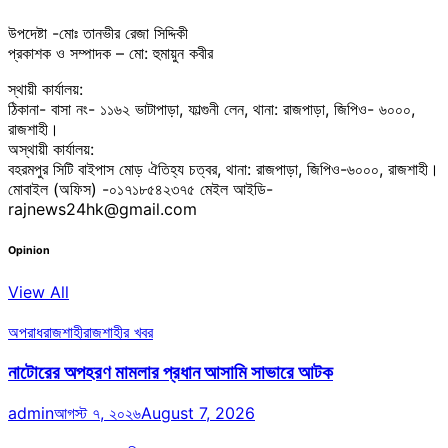
উপদেষ্টা -মোঃ তানভীর রেজা সিদ্দিকী
প্রকাশক ও সম্পাদক – মো: হুমায়ুন কবীর
স্থায়ী কার্যালয়:
ঠিকানা- বাসা নং- ১১৬২ ভাটাপাড়া, ফাল্গুনী লেন, থানা: রাজপাড়া, জিপিও- ৬০০০,
রাজশাহী।
অস্থায়ী কার্যালয়:
বহরমপুর সিটি বাইপাস মোড় ঐতিহ্য চত্বর, থানা: রাজপাড়া, জিপিও-৬০০০, রাজশাহী।
মোবাইল (অফিস) -০১৭১৮৫৪২৩৭৫ মেইল আইডি-
rajnews24hk@gmail.com
Opinion
View All
অপরাধ
রাজশাহী
রাজশাহীর খবর
নাটোরের অপহরণ মামলার প্রধান আসামি সাভারে আটক
admin
আগস্ট ৭, ২০২৬
August 7, 2026