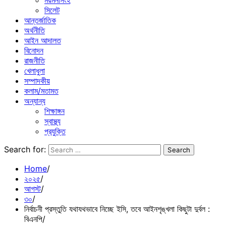
ময়মনসিংহ
সিলেট
আন্তর্জাতিক
অর্থনীতি
আইন আদালত
বিনোদন
রাজনীতি
খেলাধুলা
সম্পাদকীয়
কলাম/মতামত
অন্যান্য
শিক্ষাঙ্গন
স্বাস্থ্য
প্রযুক্তি
Search for:
Home
২০২৫
আগস্ট
৩০
নির্বাচনী প্রস্তুতি যথাযথভাবে নিচ্ছে ইসি, তবে আইনশৃঙ্খলা কিছুটা দুর্বল :
বিএনপি