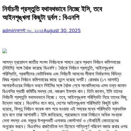
নির্বাচনী প্রস্তুতি যথাযথভাবে নিচ্ছে ইসি, তবে
আইনশৃঙ্খলা কিছুটা দুর্বল : বিএনপি
admin
আগস্ট ৩০, ২০২৫
August 30, 2025
আসন্ন ত্রয়োদশ জাতীয় সংসদ নির্বাচনকে সামনে রেখে প্রধান নির্বাচন কমিশনারের
(সিইসি) সঙ্গে বৈঠক করেছে বিএনপি। বৈঠকে নির্বাচন প্রস্তুতি, আইনশৃঙ্খলা
পরিস্থিতি, প্রবাসীদের ভোটাধিকার এবং নির্বাচনী আসনের সীমানা নির্ধারণসহ বিভিন্ন
বিষয় প্রধান নির্বাচন কমিশনারের কাছে তুলে ধরেছে দলটি। রোববার (১৭ আগস্ট)
আগারগাঁওয়ের নির্বাচন ভবনে সিইসির সঙ্গে বৈঠক শেষে সাংবাদিকদের এসব তথ্য জানান
বিএনপির স্থায়ী কমিটির সদস্য মো. নজরুল ইসলাম খান। তিনি জানান, ইসি তাদের
নির্বাচনী প্রস্তুতি যথাযথভাবে নিচ্ছে। তবে, আইনশৃঙ্খলা পরিস্থিতি নিয়ে তাদের কিছু
উদ্বেগ আছে। বিএনপিও মনে করে, দেশের আইনশৃঙ্খলা পরিস্থিতি কিছুটা দুর্বল
হয়েছে, কিন্তু নির্বাচন কয়েক মাস পরে হওয়ায় এই সময়ের মধ্যে পরিস্থিতি স্বাভাবিক
হবে বলে তারা আশাবাদী। ইসি জানিয়েছে, প্রয়োজনে তারা নির্বাচনে অধিক সংখ্যক
সেনা সদস্য এবং সমুদ্র উপকূলবর্তী এলাকায় কোস্টগার্ড ও নৌবাহিনী মোতায়েনের
অনুরোধ করবে। বিএনপিও রাজনৈতিক দল হিসেবে শান্তিপূর্ণ পরিবেশ বজায় রাখার ওপর