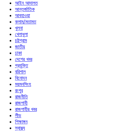
আইন আদালত
আন্তর্জাতিক
আবহাওয়া
কলাম/মতামত
খুলনা
খেলাধুলা
চট্টগ্রাম
জাতীয়
ঢাকা
দেশের খবর
প্রযুক্তি
বরিশাল
বিনোদন
ময়মনসিংহ
রংপুর
রাজনীতি
রাজশাহী
রাজশাহীর খবর
লীড
শিক্ষাঙ্গন
স্বাস্থ্য