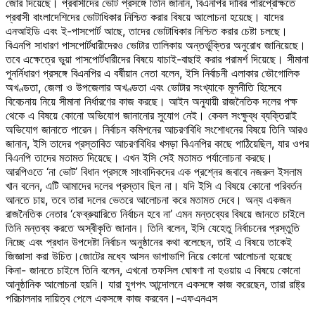
জোর দিয়েছে। প্রবাসীদের ভোট প্রসঙ্গে তিনি জানান, বিএনপির দাবির পরিপ্রেক্ষিতে
প্রবাসী বাংলাদেশিদের ভোটাধিকার নিশ্চিত করার বিষয়ে আলোচনা হয়েছে। যাদের
এনআইডি এবং ই-পাসপোর্ট আছে, তাদের ভোটাধিকার নিশ্চিত করার চেষ্টা চলছে।
বিএনপি সাধারণ পাসপোর্টধারীদেরও ভোটার তালিকায় অন্তর্ভুক্তির অনুরোধ জানিয়েছে।
তবে এক্ষেত্রে ভুয়া পাসপোর্টধারীদের বিষয়ে যাচাই-বাছাই করার পরামর্শ দিয়েছে। সীমানা
পুনর্নিধারণ প্রসঙ্গে বিএনপির এ বর্ষীয়ান নেতা বলেন, ইসি নির্বাচনী এলাকার ভৌগোলিক
অখণ্ডতা, জেলা ও উপজেলার অখণ্ডতা এবং ভোটার সংখ্যাকে মূলনীতি হিসেবে
বিবেচনায় নিয়ে সীমানা নির্ধারণের কাজ করছে। আইন অনুযায়ী রাজনৈতিক দলের পক্ষ
থেকে এ বিষয়ে কোনো অভিযোগ জানানোর সুযোগ নেই। কেবল সংক্ষুব্ধ ব্যক্তিরাই
অভিযোগ জানাতে পারেন। নির্বাচন কমিশনের আচরণবিধি সংশোধনের বিষয়ে তিনি আরও
জানান, ইসি তাদের প্রস্তাবিত আচরণবিধির খসড়া বিএনপির কাছে পাঠিয়েছিল, যার ওপর
বিএনপি তাদের মতামত দিয়েছে। এখন ইসি সেই মতামত পর্যালোচনা করছে।
আরপিওতে ‘না ভোট’ বিধান প্রসঙ্গে সাংবাদিকদের এক প্রশ্নের জবাবে নজরুল ইসলাম
খান বলেন, এটি আমাদের দলের প্রস্তাব ছিল না। যদি ইসি এ বিষয়ে কোনো পরিবর্তন
আনতে চায়, তবে তারা দলের ভেতরে আলোচনা করে মতামত দেবে। অন্য একজন
রাজনৈতিক নেতার ‘ফেব্রুয়ারিতে নির্বাচন হবে না’ এমন মন্তব্যের বিষয়ে জানতে চাইলে
তিনি মন্তব্য করতে অস্বীকৃতি জানান। তিনি বলেন, ইসি যেহেতু নির্বাচনের প্রস্তুতি
নিচ্ছে এবং প্রধান উপদেষ্টা নির্বাচন অনুষ্ঠানের কথা বলেছেন, তাই এ বিষয়ে তাকেই
জিজ্ঞাসা করা উচিত।জোটের মধ্যে আসন ভাগাভাগি নিয়ে কোনো আলোচনা হয়েছে
কিনা- জানতে চাইলে তিনি বলেন, এখনো তফসিল ঘোষণা না হওয়ায় এ বিষয়ে কোনো
আনুষ্ঠানিক আলোচনা হয়নি। যারা যুগপৎ আন্দোলনে একসঙ্গে কাজ করেছেন, তারা রাষ্ট্র
পরিচালনার দায়িত্ব পেলে একসঙ্গে কাজ করবেন।-এফএনএস