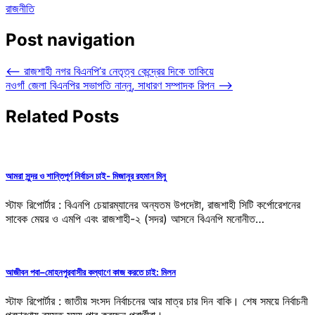
রাজনীতি
Post navigation
⟵
রাজশাহী নগর বিএনপি’র নেতৃত্ব কেন্দ্রের দিকে তাকিয়ে
নওগাঁ জেলা বিএনপির সভাপতি নান্নু, সাধারণ সম্পাদক রিপন
⟶
Related Posts
আমরা সুন্দর ও শান্তিপূর্ণ নির্বাচন চাই- মিজানুর রহমান মিনু
স্টাফ রিপোর্টার : বিএনপি চেয়ারম্যানের অন্যতম উপদেষ্টা, রাজশাহী সিটি কর্পোরেশনের
সাবেক মেয়র ও এমপি এবং রাজশাহী-২ (সদর) আসনে বিএনপি মনোনীত…
আজীবন পবা–মোহনপুরবাসীর কল্যাণে কাজ করতে চাই: মিলন
স্টাফ রিপোর্টার : জাতীয় সংসদ নির্বাচনের আর মাত্র চার দিন বাকি। শেষ সময়ে নির্বাচনী