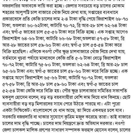
নজরদারির অভাবকে দায়ি করা হচ্ছে। জেলার সবচেয়ে বড় চালের মোকাম
শহরের আলুপট্টি চাল বাজারে খোঁজ নিয়ে দেখা যায়, সপ্তাহের ব্যবধানে
প্রকারভেদে প্রতি কেজি চালের দাম ২-৪ টাকা বৃদ্ধি পেয়ে জিরাশাইল ৬৮-৭০
টাকা, শুভলতা ৬০-৬২টাকা, কাটারি ৭০-৭২, ব্রি আর-২৮ চাল ৬২-৬৪ টাকা
এবং স্বর্ণা-৫ জাতের চাল ৫৫-৫৬ টাকা দরে বিক্রি হচ্ছে। এক সপ্তাহ আগেও
জিরাশাইল ৬৪-৬৬ টাকা, কাটারি ৬৬-৬৮ টাকা,শুভলতা ৫৭-৫৮ টাকা, ব্রি
আর-২৮ জাতের চাল ৫৯-৬০ টাকা এবং স্বর্ণা-৫ চাল ৫৩-৫৪ টাকা করে
বিক্রি হয়েছিল। এদিকে নওগাঁ পৌর ক্ষুদ্র চালবাজারে খোঁজ নিয়ে দেখা যায়,
বর্তমানে খুচরা পর্যায়ে মানভেদে কেজি প্রতি ৫-৬ টাকা বেড়ে জিরাশাইল
৭০-৭২ টাকা, কাটারি ৭৫-৮০ টাকা, শুভলতা ৬২-৬৪ টাকা, ব্রি আর-২৮ চাল
৬৫-৬৬ টাকা এবং স্বর্ণা-৫ জাতের চাল ৫৮-৬০ টাকা দরে বিক্রি হচ্ছে। এক
সপ্তাহে আগে জিরাশাইল ৬৫-৬৬ টাকা, কাটারি ৭০-৭২ টাকা, শুভলতা
৫৭-৫৮ টাকা, ব্রি আর-২৮ চাল ৫৯-৬০ টাকা এবং স্বর্ণা-৫ জাতের চাল
৫২-৫৪ টাকা কেজি দরে বিক্রি হয়। পৌর ক্ষুদ্র চালবাজার সমিতির সভাপতি
মকবুল হোসেন বলেন, বড় বড় বয়বসায়ীরা বেশি দাম দিয়ে ধান কিনছে। ছোট
ব্যবসায়ীরা বড় বড় মিলারদের সাথে পেরে উঠতে পারছে না। এটা পুরো
একটা সিন্ডিকেট। বাংলাদেশে যে ধান আছে, তা দিয়ে একবছর চলে যাব।
সরকারি নজরদারি না থাকার সুযোগে কৃত্রিম মজুদ করেছে তারা। তাই বাজারে
চালের দাম বৃদ্ধি পাচ্ছে। চালের দাম নিয়ন্ত্রণে দ্রুত অভিযান দরকার। নওগাঁ
জেলা চালকল মালিক গ্রুপের সাধারণ সম্পাদক ফরহাদ হোসেন বলেন, চালের