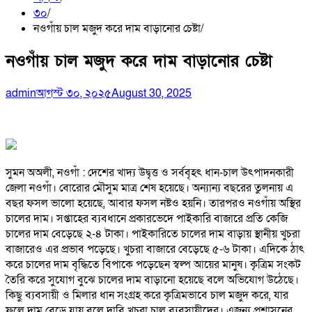
৩০
নওগাঁয় চাল মজুদ করে দাম বাড়ানোর চেষ্টা
নওগাঁয় চাল মজুদ করে দাম বাড়ানোর চেষ্টা
admin
আগস্ট ৩০, ২০২৫
August 30, 2025
সুমন অঅলী, নওগাঁ : দেশের খাদ্য উদ্বৃত্ত ও সর্ববৃহৎ ধান-চাল উৎপাদনকারী
জেলা নওগাঁ। বোরোর মৌসুম মাত্র শেষ হয়েছে। অন্যান্য বছরের তুলনায় এ
বছর ফসল ভালো হয়েছে, আবার ফসল নষ্টও হয়নি। তারপরও নওগাঁয় অস্থির
চালের দাম। সপ্তাহের ব্যবধানে প্রকারভেদে পাইকারি বাজারে প্রতি কেজি
চালের দাম বেড়েছে ২-৪ টাকা। পাইকারিতে চালের দাম বাড়ায় স্থানীয় খুচরা
বাজারেও এর প্রভাব পড়েছে। খুচরা বাজারে বেড়েছে ৫-৬ টাকা। এদিকে ঠাৎ
করে চালের দাম বৃদ্ধিতে বিপাকে পড়েছেন স্বল্প আয়ের মানুষ। কৃত্রিম সংকট
তৈরি করে সুযোগ বুঝে চালের দাম বাড়ানো হয়েছে বলে অভিযোগ উঠেছে।
কিছু ব্যবসায়ী ও মিলার ধান সংগ্রহ করে কৃত্রিমভাবে চাল মজুদ করে, যার
ফলে দাম বেড়ে যায় বলে দাবি খুচরা চাল ব্যবসায়ীদের। এজন্য প্রশাসনের