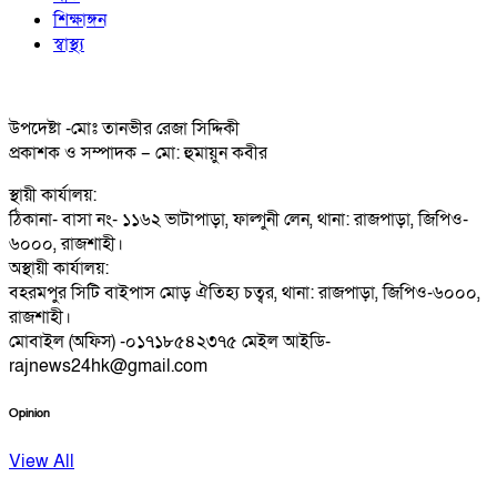
শিক্ষাঙ্গন
স্বাস্থ্য
উপদেষ্টা -মোঃ তানভীর রেজা সিদ্দিকী
প্রকাশক ও সম্পাদক – মো: হুমায়ুন কবীর
স্থায়ী কার্যালয়:
ঠিকানা- বাসা নং- ১১৬২ ভাটাপাড়া, ফাল্গুনী লেন, থানা: রাজপাড়া, জিপিও-
৬০০০, রাজশাহী।
অস্থায়ী কার্যালয়:
বহরমপুর সিটি বাইপাস মোড় ঐতিহ্য চত্বর, থানা: রাজপাড়া, জিপিও-৬০০০,
রাজশাহী।
মোবাইল (অফিস) -০১৭১৮৫৪২৩৭৫ মেইল আইডি-
rajnews24hk@gmail.com
Opinion
View All