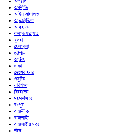
অপরাধ
অর্থনীতি
আইন আদালত
আন্তর্জাতিক
আবহাওয়া
কলাম/মতামত
খুলনা
খেলাধুলা
চট্টগ্রাম
জাতীয়
ঢাকা
দেশের খবর
প্রযুক্তি
বরিশাল
বিনোদন
ময়মনসিংহ
রংপুর
রাজনীতি
রাজশাহী
রাজশাহীর খবর
লীড