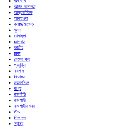
অর্থনীতি
আইন আদালত
আন্তর্জাতিক
আবহাওয়া
কলাম/মতামত
খুলনা
খেলাধুলা
চট্টগ্রাম
জাতীয়
ঢাকা
দেশের খবর
প্রযুক্তি
বরিশাল
বিনোদন
ময়মনসিংহ
রংপুর
রাজনীতি
রাজশাহী
রাজশাহীর খবর
লীড
শিক্ষাঙ্গন
স্বাস্থ্য