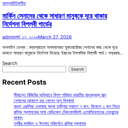
আন্তর্জাতিক
লীড
মার্কিন সেনাদের থেকে সাধারণ মানুষকে দূরে থাকার
নির্দেশনা বিপ্লবী গার্ডের
admin
মার্চ ২৭, ২০২৬
March 27, 2026
অনলাইন ডেস্ক : মধ্যপ্রাচ্যে অবস্থানরত যুক্তরাষ্ট্রের সেনাদের কাছ থেকে দূরে
থাকতে সাধারণ মানুষকে নির্দেশনা দিয়েছে ইরানের ইসলামিক বিপ্লবী গার্ড। শুক্রবার…
Search
Search
Recent Posts
সীমান্তে বিজিবির অভিযানে বিপুল পরিমান ভারতীয় মাদকদ্রব্য জব্দ
নেপালের আকাশে ভয় পেলেন অপু বিশ্বাস!
বগুড়া এরুলিয়া এলাকায় সড়ক দুর্ঘট্নায় সকালে ৭ জন, বিকেলে ২ জন নিহত
রাসিক প্রশাসকের সঙ্গে মেডিকেল টেকনোলজিস্ট এসোসিয়েশনের নেতৃবৃন্দের
সাক্ষাৎ
নগরীর মসজিদ ও ঈদগাহ পরিদর্শনে রাসিক প্রশাসক