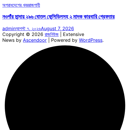
অপরাধ
দেশের খবর
রাজশাহী
নওগাঁর মান্দায় ২৯৬ বোতল ফেন্সিডিলসহ ২ মাদক কারবারি গ্রেফতার
admin
আগস্ট ৭, ২০২৬
August 7, 2026
Copyright © 2026
রাজনিউজ
| Extensive
News by
Ascendoor
| Powered by
WordPress
.