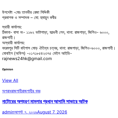
উপদেষ্টা -মোঃ তানভীর রেজা সিদ্দিকী
প্রকাশক ও সম্পাদক – মো: হুমায়ুন কবীর
স্থায়ী কার্যালয়:
ঠিকানা- বাসা নং- ১১৬২ ভাটাপাড়া, ফাল্গুনী লেন, থানা: রাজপাড়া, জিপিও- ৬০০০,
রাজশাহী।
অস্থায়ী কার্যালয়:
বহরমপুর সিটি বাইপাস মোড় ঐতিহ্য চত্বর, থানা: রাজপাড়া, জিপিও-৬০০০, রাজশাহী।
মোবাইল (অফিস) -০১৭১৮৫৪২৩৭৫ মেইল আইডি-
rajnews24hk@gmail.com
Opinion
View All
অপরাধ
রাজশাহী
রাজশাহীর খবর
নাটোরের অপহরণ মামলার প্রধান আসামি সাভারে আটক
admin
আগস্ট ৭, ২০২৬
August 7, 2026