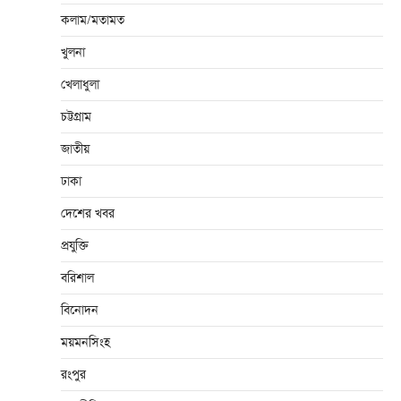
কলাম/মতামত
খুলনা
খেলাধুলা
চট্টগ্রাম
জাতীয়
ঢাকা
দেশের খবর
প্রযুক্তি
বরিশাল
বিনোদন
ময়মনসিংহ
রংপুর