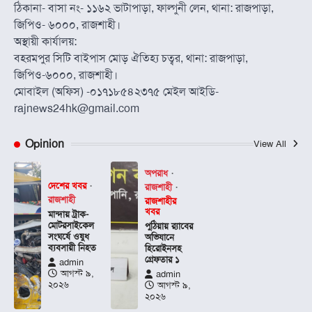
ঠিকানা- বাসা নং- ১১৬২ ভাটাপাড়া, ফাল্গুনী লেন, থানা: রাজপাড়া,
জিপিও- ৬০০০, রাজশাহী।
অস্থায়ী কার্যালয়:
বহরমপুর সিটি বাইপাস মোড় ঐতিহ্য চত্বর, থানা: রাজপাড়া,
জিপিও-৬০০০, রাজশাহী।
মোবাইল (অফিস) -০১৭১৮৫৪২৩৭৫ মেইল আইডি-
rajnews24hk@gmail.com
Opinion
View All
অপরাধ
দেশের খবর
রাজশাহী
রাজশাহী
রাজশাহীর
খবর
মান্দায় ট্রাক-
মোটরসাইকেল
পুঠিয়ায় র‍্যাবের
সংঘর্ষে ওষুধ
অভিযানে
ব্যবসায়ী নিহত
হিরোইনসহ
গ্রেফতার ১
admin
আগস্ট ৯,
admin
২০২৬
আগস্ট ৯,
২০২৬