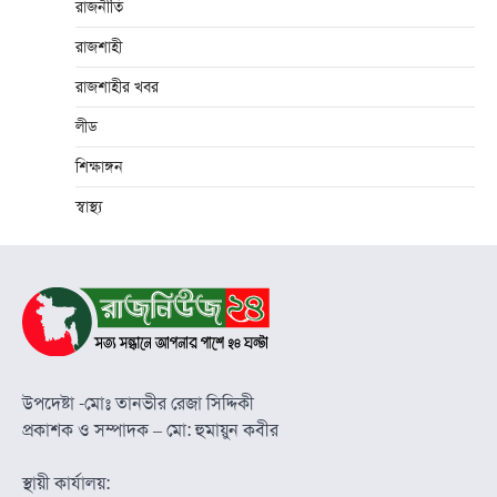
রাজনীতি
রাজশাহী
রাজশাহীর খবর
লীড
শিক্ষাঙ্গন
স্বাস্থ্য
উপদেষ্টা -মোঃ তানভীর রেজা সিদ্দিকী
প্রকাশক ও সম্পাদক – মো: হুমায়ুন কবীর
স্থায়ী কার্যালয়: