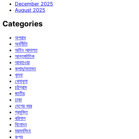
December 2025
August 2025
Categories
অপরাধ
অর্থনীতি
আইন আদালত
আন্তর্জাতিক
আবহাওয়া
কলাম/মতামত
খুলনা
খেলাধুলা
চট্টগ্রাম
জাতীয়
ঢাকা
দেশের খবর
প্রযুক্তি
বরিশাল
বিনোদন
ময়মনসিংহ
রংপুর