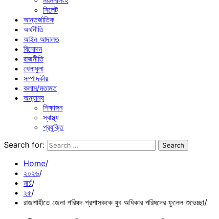
ময়মনসিংহ
সিলেট
আন্তর্জাতিক
অর্থনীতি
আইন আদালত
বিনোদন
রাজনীতি
খেলাধুলা
সম্পাদকীয়
কলাম/মতামত
অন্যান্য
শিক্ষাঙ্গন
স্বাস্থ্য
প্রযুক্তি
Search for:
Home
২০২৬
মার্চ
২৫
রাজশাহীতে জেলা পরিষদ প্রশাসককে যুব অধিকার পরিষদের ফুলেল শুভেচ্ছা