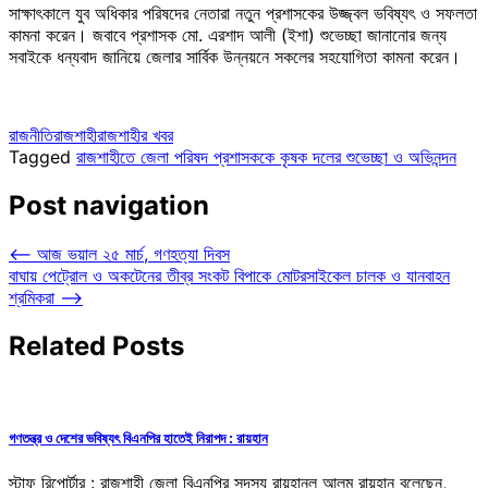
সাক্ষাৎকালে যুব অধিকার পরিষদের নেতারা নতুন প্রশাসকের উজ্জ্বল ভবিষ্যৎ ও সফলতা
কামনা করেন। জবাবে প্রশাসক মো. এরশাদ আলী (ইশা) শুভেচ্ছা জানানোর জন্য
সবাইকে ধন্যবাদ জানিয়ে জেলার সার্বিক উন্নয়নে সকলের সহযোগিতা কামনা করেন।
রাজনীতি
রাজশাহী
রাজশাহীর খবর
Tagged
রাজশাহীতে জেলা পরিষদ প্রশাসককে কৃষক দলের শুভেচ্ছা ও অভিনন্দন
Post navigation
⟵
আজ ভয়াল ২৫ মার্চ, গণহত্যা দিবস
বাঘায় পেট্রোল ও অকটেনের তীব্র সংকট বিপাকে মোটরসাইকেল চালক ও যানবাহন
শ্রমিকরা
⟶
Related Posts
গণতন্ত্র ও দেশের ভবিষ্যৎ বিএনপির হাতেই নিরাপদ : রায়হান
স্টাফ রিপোর্টার : রাজশাহী জেলা বিএনপির সদস্য রায়হানুল আলম রায়হান বলেছেন,