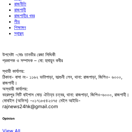
রাজনীতি
রাজশাহী
রাজশাহীর খবর
লীড
শিক্ষাঙ্গন
স্বাস্থ্য
উপদেষ্টা -মোঃ তানভীর রেজা সিদ্দিকী
প্রকাশক ও সম্পাদক – মো: হুমায়ুন কবীর
স্থায়ী কার্যালয়:
ঠিকানা- বাসা নং- ১১৬২ ভাটাপাড়া, ফাল্গুনী লেন, থানা: রাজপাড়া, জিপিও- ৬০০০,
রাজশাহী।
অস্থায়ী কার্যালয়:
বহরমপুর সিটি বাইপাস মোড় ঐতিহ্য চত্বর, থানা: রাজপাড়া, জিপিও-৬০০০, রাজশাহী।
মোবাইল (অফিস) -০১৭১৮৫৪২৩৭৫ মেইল আইডি-
rajnews24hk@gmail.com
Opinion
View All