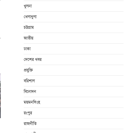
খুলনা
খেলাধুলা
চট্টগ্রাম
⟶
জাতীয়
ঢাকা
দেশের খবর
প্রযুক্তি
বরিশাল
বিনোদন
ময়মনসিংহ
রংপুর
রাজনীতি