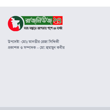
উপদেষ্টা -মোঃ তানভীর রেজা সিদ্দিকী
প্রকাশক ও সম্পাদক – মো: হুমায়ুন কবীর