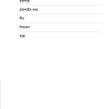
রাজশাহী
রাজশাহীর খবর
লীড
শিক্ষাঙ্গন
স্বাস্থ্য