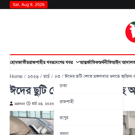
Skip
Sat, Aug 8, 2026
to
content
হোম
জাতীয়
রাজশাহীর খবর
দেশের খবর
আন্তর্জাতিক
অর্থনীতি
আইন আদাল
Home
২০২৬
মার্চ
২৩
ঈদের ছুটি শেষে মঙ্গলবার খুলছে অফি
ঢাকা
ঈদের ছুটি শেষে মঙ্গলবার খুলছ
রাজশাহী
admin
মার্চ ২৩, ২০২৬
রংপুর
খুলনা