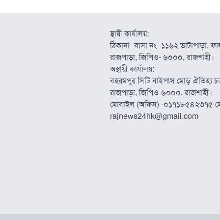
স্থায়ী কার্যালয়:
ঠিকানা- বাসা নং- ১১৬২ ভাটাপাড়া, ফাল্
রাজপাড়া, জিপিও- ৬০০০, রাজশাহী।
অস্থায়ী কার্যালয়:
বহরমপুর সিটি বাইপাস মোড় ঐতিহ্য চত্
রাজপাড়া, জিপিও-৬০০০, রাজশাহী।
মোবাইল (অফিস) -০১৭১৮৫৪২৩৭৫ ম
rajnews24hk@gmail.com