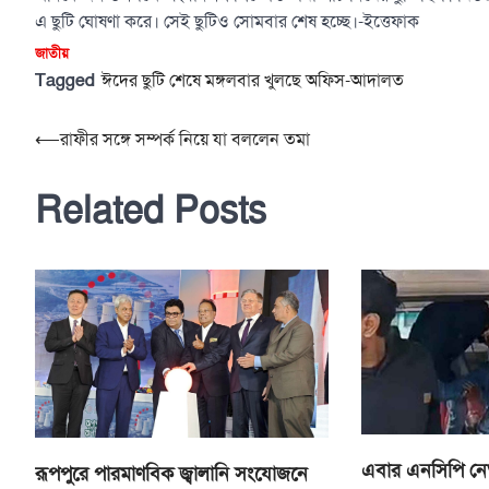
এ ছুটি ঘোষণা করে। সেই ছুটিও সোমবার শেষ হচ্ছে।-ইত্তেফাক
জাতীয়
Tagged
ঈদের ছুটি শেষে মঙ্গলবার খুলছে অফিস-আদালত
Post
⟵
রাফীর সঙ্গে সম্পর্ক নিয়ে যা বললেন তমা
navigation
Related Posts
এবার এনসিপি নেতা
রূপপুরে পারমাণবিক জ্বালানি সংযোজনে