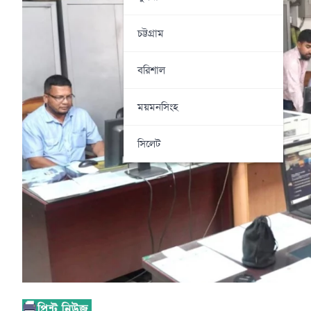
চট্টগ্রাম
বরিশাল
ময়মনসিংহ
সিলেট