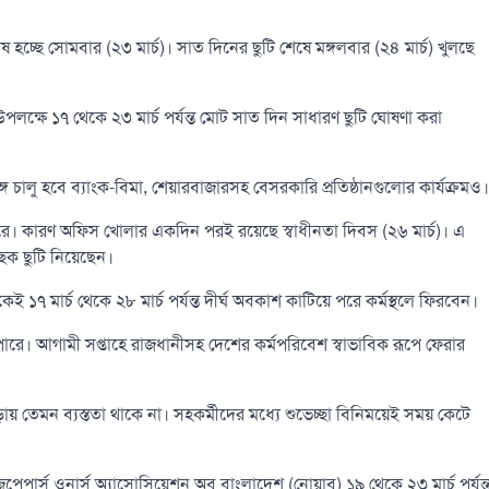
হচ্ছে সোমবার (২৩ মার্চ)। সাত দিনের ছুটি শেষে মঙ্গলবার (২৪ মার্চ) খুলছে
লক্ষে ১৭ থেকে ২৩ মার্চ পর্যন্ত মোট সাত দিন সাধারণ ছুটি ঘোষণা করা
ে চালু হবে ব্যাংক-বিমা, শেয়ারবাজারসহ বেসরকারি প্রতিষ্ঠানগুলোর কার্যক্রমও।
পারে। কারণ অফিস খোলার একদিন পরই রয়েছে স্বাধীনতা দিবস (২৬ মার্চ)। এ
ছিক ছুটি নিয়েছেন।
কেই ১৭ মার্চ থেকে ২৮ মার্চ পর্যন্ত দীর্ঘ অবকাশ কাটিয়ে পরে কর্মস্থলে ফিরবেন।
পারে। আগামী সপ্তাহে রাজধানীসহ দেশের কর্মপরিবেশ স্বাভাবিক রূপে ফেরার
য় তেমন ব্যস্ততা থাকে না। সহকর্মীদের মধ্যে শুভেচ্ছা বিনিময়েই সময় কেটে
পেপার্স ওনার্স অ্যাসোসিয়েশন অব বাংলাদেশ (নোয়াব) ১৯ থেকে ২৩ মার্চ পর্যন্