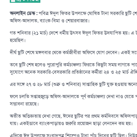
অনলাইন ডেস্ক :
পবিত্র ঈদুল ফিতর উপলক্ষে ঘোষিত টানা সরকারি ছুটি শেষ 
অফিস-আদালত, ব্যাংক-বিমা ও শেয়ারবাজার।
গত শনিবার (২১ মার্চ) দেশে ধর্মীয় উৎসব ঈদুল ফিতর উদযাপিত হয়। এ উপ
হয়েছিল।
দীর্ঘ ছুটি শেষে মঙ্গলবার থেকে কর্মজীবীরা অফিসে যোগ দেবেন। একই সঙ্গ
তবে ছুটি শেষ হলেও পুরোপুরি কর্মচাঞ্চল্য ফিরতে কিছুটা সময় লাগতে 
সুযোগে অনেক সরকারি-বেসরকারি প্রতিষ্ঠানের কর্মীরা ২৪ ও ২৫ মার্চ ঐচ্
এর সঙ্গে ২৭ ও ২৮ মার্চ (শুক্র ও শনিবার) সাপ্তাহিক ছুটি যুক্ত হওয়ায় অনে
ফলে চলতি সপ্তাহজুড়ে অফিস-আদালতে পূর্ণ কর্মচাঞ্চল্য দেখা নাও যেতে 
সম্ভাবনা রয়েছে।
অতীত অভিজ্ঞতায় দেখা গেছে, ঈদের ছুটির পর প্রথম কর্মদিবসে অফিসপাড়া
যায়। একইভাবে ব্যাংকপাড়ায়ও জরুরি প্রয়োজন ছাড়া লেনদেন কম হয়।
এদিকে ঈদ উপলক্ষে সংবাদপত্র শিল্পেও টানা পাঁচ দিনের ছুটি ছিল। নিউজ