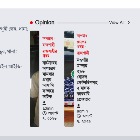
Opinion
View All
গুনী লেন, থানা:
অপরাধ
অপরাধ
দেশের
রাজশাহী
খবর
বর, থানা:
রাজশাহীর
রাজশাহী
খবর
নওগাঁর
নাটোরের
মান্দায়
েইল আইডি-
অপহরণ
২৯৬
মামলার
বোতল
প্রধান
ফেন্সিডিলসহ
আসামি
২ মাদক
সাভারে
কারবারি
আটক
গ্রেফতার
admin
admin
আগস্ট
আগস্ট
৭, ২০২৬
৭, ২০২৬