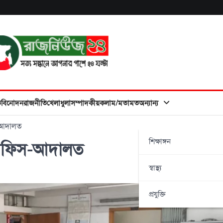
ত
বিনোদন
রাজনীতি
খেলাধুলা
সম্পাদকীয়
কলাম/মতামত
অন্যান্য
স-আদালত
শিক্ষাঙ্গন
ে অফিস-আদালত
স্বাস্থ্য
প্রযুক্তি