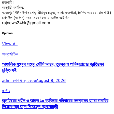
রাজশাহী।
অস্থায়ী কার্যালয়:
বহরমপুর সিটি বাইপাস মোড় ঐতিহ্য চত্বর, থানা: রাজপাড়া, জিপিও-৬০০০, রাজশাহী।
মোবাইল (অফিস) -০১৭১৮৫৪২৩৭৫ মেইল আইডি-
rajnews24hk@gmail.com
Opinion
View All
আন্তর্জাতিক
আঞ্চলিক যুদ্ধের মধ্যে সৌদি আরব, তুরস্ক ও পাকিস্তানের প্রতিরক্ষা
চুক্তি সই
admin
আগস্ট ৮, ২০২৬
August 8, 2026
জাতীয়
জুলাইয়ের শহীদ ও আহত ১০ ব্যক্তির পরিবারের সদস্যদের হাতে চাকরির
নিয়োগপত্র তুলে দিয়েছেন প্রধানমন্ত্রী