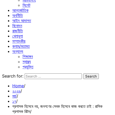
ময়মনসিংহ
সিলেট
আন্তর্জাতিক
অর্থনীতি
আইন আদালত
বিনোদন
রাজনীতি
খেলাধুলা
সম্পাদকীয়
কলাম/মতামত
অন্যান্য
শিক্ষাঙ্গন
স্বাস্থ্য
প্রযুক্তি
Search for:
Home
২০২৬
মার্চ
১৭
প্রশাসক হিসেবে নয়, জনগণের সেবক হিসেবে কাজ করতে চাই : রাসিক
প্রশাসক রিটন