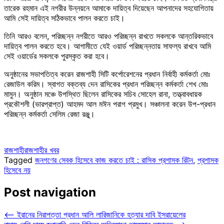
তারেক রহমান এই নগরীর উন্নয়নে আমাকে দায়িত্ব দিয়েছেন আপনাদের সহযোগিতায়
আমি সেই দায়িত্ব সঠিকভাবে পালন করতে চাই।
তিনি আরও বলেন, পরিচ্ছন্ন নগরীতে আরও পরিচ্ছন্ন রাখতে সকলকে আন্তরিকভাবে
দায়িত্ব পালন করতে হবে। আগামীতে যেই ওয়ার্ড পরিচ্ছন্নতায় সাফল্য রাখবে আমি
সেই ওয়ার্ডের সকলকে পুরস্কৃত করা হবে।
অনুষ্ঠানের সভাপতিত্ব করেন রাজশাহী সিটি কর্পোরেশনের প্রধান নির্বাহী কর্মকর্তা মোঃ
রেজাউল করিম। স্বাগত বক্তব্য দেন রাসিকের প্রধান পরিচ্ছন্ন কর্মকর্তা শেখ মোঃ
মামুন। অনুষ্ঠান মঞ্চে উপস্থিত ছিলেন রাসিকের সচিব সোহেল রানা, তত্ত্বাবধায়ক
প্রকৌশলী (ভারপ্রাপ্ত) আহমদ আল মঈন পরাগ প্রমুখ। সঞ্চালনা করেন উপ-প্রধান
পরিচ্ছন্ন কর্মকর্তা সেলিম রেজা রঞ্জু।
রাজশাহী
রাজশাহীর খবর
Tagged
জনগণের সেবক হিসেবে কাজ করতে চাই : রাসিক প্রশাসক রিটন
,
প্রশাসক
হিসেবে নয়
Post navigation
⟵
ইরানের নিরাপত্তা প্রধান আলি লারিজানিকে হত্যার দাবি ইসরায়েলের