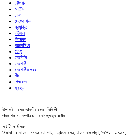
চট্টগ্রাম
জাতীয়
ঢাকা
দেশের খবর
প্রযুক্তি
বরিশাল
বিনোদন
ময়মনসিংহ
রংপুর
রাজনীতি
রাজশাহী
রাজশাহীর খবর
লীড
শিক্ষাঙ্গন
স্বাস্থ্য
উপদেষ্টা -মোঃ তানভীর রেজা সিদ্দিকী
প্রকাশক ও সম্পাদক – মো: হুমায়ুন কবীর
স্থায়ী কার্যালয়:
ঠিকানা- বাসা নং- ১১৬২ ভাটাপাড়া, ফাল্গুনী লেন, থানা: রাজপাড়া, জিপিও- ৬০০০,