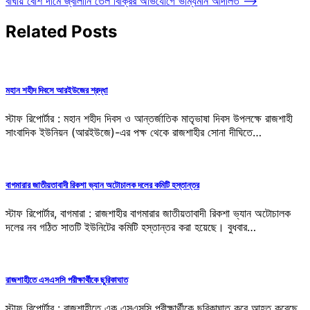
বাঘায় বেশি দামে জ্বালানি তেল বিক্রির অভিযোগে ভাম্যমান আদালত
⟶
Related Posts
মহান শহীদ দিবসে আরইউজের শ্রদ্ধা
স্টাফ রিপোর্টার : মহান শহীদ দিবস ও আন্তর্জাতিক মাতৃভাষা দিবস উপলক্ষে রাজশাহী
সাংবাদিক ইউনিয়ন (আরইউজে)-এর পক্ষ থেকে রাজশাহীর সোনা দীঘিতে…
বাগমারার জাতীয়তাবাদী রিকশা ভ্যান অটোচালক দলের কমিটি হস্তান্তর
স্টাফ রিপোর্টার, বাগমারা : রাজশাহীর বাগমারার জাতীয়তাবাদী রিকশা ভ্যান অটোচালক
দলের নব গঠিত সাতটি ইউনিটের কমিটি হস্তান্তর করা হয়েছে। বুধবার…
রাজশাহীতে এসএসসি পরীক্ষার্থীকে ছুরিকাঘাত
স্টাফ রিপোর্টার : রাজশাহীতে এক এসএসসি পরীক্ষার্থীকে ছুরিকাঘাত করে আহত করেছে