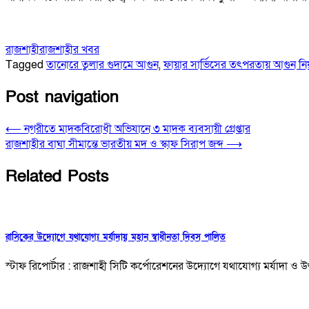
রাজশাহী
রাজশাহীর খবর
Tagged
তানোরে তুলার গুদামে আগুন
,
ফায়ার সার্ভিসের তৎপরতায় আগুন নিয়ন্
Post navigation
⟵
নগরীতে মাদকবিরোধী অভিযানে ৩ মাদক ব্যবসায়ী গ্রেপ্তার
রাজশাহীর বাঘা সীমান্তে ভারতীয় মদ ও স্কাফ সিরাপ জব্দ
⟶
Related Posts
রাসিকের উদ্যোগে যথাযোগ্য মর্যাদায় মহান স্বাধীনতা দিবস পালিত
স্টাফ রিপোর্টার : রাজশাহী সিটি কর্পোরেশনের উদ্যোগে যথাযোগ্য মর্যাদা ও