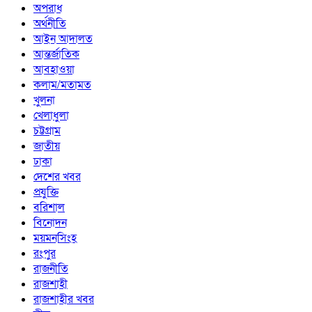
অপরাধ
অর্থনীতি
আইন আদালত
আন্তর্জাতিক
আবহাওয়া
কলাম/মতামত
খুলনা
খেলাধুলা
চট্টগ্রাম
জাতীয়
ঢাকা
দেশের খবর
প্রযুক্তি
বরিশাল
বিনোদন
ময়মনসিংহ
রংপুর
রাজনীতি
রাজশাহী
রাজশাহীর খবর