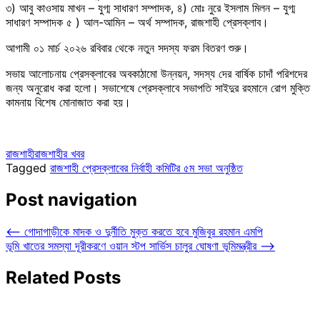
৩) আবু কাওসায় মাখন – যুগ্ম সাধারণ সম্পাদক, ৪) মোঃ নুরে ইসলাম মিলন – যুগ্ম
সাধারণ সম্পাদক ৫ ) আল-আমিন – অর্থ সম্পাদক, রাজশাহী প্রেসক্লাব।
আগামী ০১ মার্চ ২০২৬ রবিবার থেকে নতুন সদস্য ফরম বিতরণ শুরু।
সভায় আলোচনায় প্রেসক্লাবের অবকাঠামো উন্নয়ন, সদস্য দের বার্ষিক চাদাঁ পরিশদের
জন্য অনুরোধ করা হলো। সভাশেষে প্রেসক্লাবে সভাপতি সাইদুর রহমানে রোগ মুক্তি
কামনায় বিশেষ মোনাজাত করা হয়।
রাজশাহী
রাজশাহীর খবর
Tagged
রাজশাহী প্রেসক্লাবের নির্বাহী কমিটির ৫ম সভা অনুষ্ঠিত
Post navigation
⟵
গোদাগাড়ীকে মাদক ও দুর্নীতি মুক্ত করতে হবে মুজিবুর রহমান এমপি
ভূমি খাতের সমস্যা দূরীকরণে ওয়ান স্টপ সার্ভিস চালুর ঘোষণা ভূমিমন্ত্রীর
⟶
Related Posts