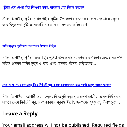
পুঠিয়ায় তেল নেওয়া নিয়ে বিশৃঙ্খলা করায়, ছাত্রদল নেতা দিলেন মুসলেকা
স্টাফ রিপোর্টার, পুঠিয়া : রাজশাহীর পুঠিয়া উপজেলার বানেশ্বরে তেল নেওয়াকে কেন্দ্র
করে বিশৃঙ্খলা সৃষ্টি ও সরকারি কাজে বাধা দেওয়ার অভিযোগে…
হাদির মৃত্যুর প্রতিবাদে বানেশ্বরে বিক্ষোভ মিছিল
স্টাফ রিপোর্টার, পুঠিয়া: রাজশাহীর পুঠিয়া উপজেলার বানেশ্বরে ইনকিলাব মঞ্চের সভাপতি
শরিফ ওসমান হাদির মৃত্যু ও তার ওপর হামলার ঘটনায় জড়িতদের…
দোয়া ও গণসংযোগের মধ্য দিয়ে নির্বাচনী প্রচার শুরু করলেন জামায়াত প্রার্থী আবুল কালাম আজাদ
স্টাফ রিপোর্টার : আগামী ১২ ফেব্রুয়ারি অনুষ্ঠিতব্য ত্রয়োদশ জাতীয় সংসদ নির্বাচনকে
সামনে রেখে নির্বাচনী প্রচার-প্রচারণার প্রথম দিনেই জনগণের সুস্থতা, নিরাপত্তা…
Leave a Reply
Your email address will not be published.
Required fields