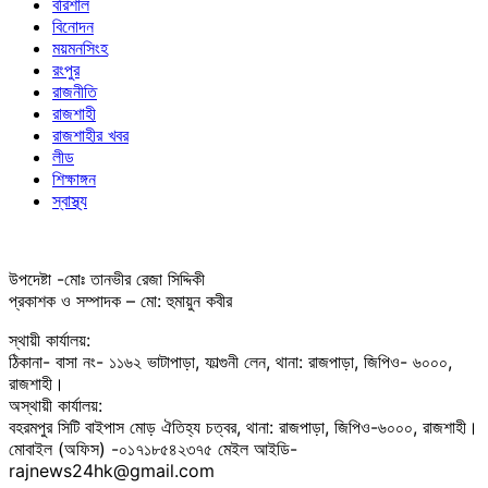
বরিশাল
বিনোদন
ময়মনসিংহ
রংপুর
রাজনীতি
রাজশাহী
রাজশাহীর খবর
লীড
শিক্ষাঙ্গন
স্বাস্থ্য
উপদেষ্টা -মোঃ তানভীর রেজা সিদ্দিকী
প্রকাশক ও সম্পাদক – মো: হুমায়ুন কবীর
স্থায়ী কার্যালয়:
ঠিকানা- বাসা নং- ১১৬২ ভাটাপাড়া, ফাল্গুনী লেন, থানা: রাজপাড়া, জিপিও- ৬০০০,
রাজশাহী।
অস্থায়ী কার্যালয়:
বহরমপুর সিটি বাইপাস মোড় ঐতিহ্য চত্বর, থানা: রাজপাড়া, জিপিও-৬০০০, রাজশাহী।
মোবাইল (অফিস) -০১৭১৮৫৪২৩৭৫ মেইল আইডি-
rajnews24hk@gmail.com