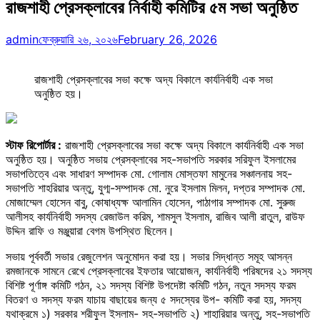
রাজশাহী প্রেসক্লাবের নির্বাহী কমিটির ৫ম সভা অনুষ্ঠিত
admin
ফেব্রুয়ারি ২৬, ২০২৬
February 26, 2026
রাজশাহী প্রেসক্লাবের সভা কক্ষে অদ্য বিকালে কার্যনির্বাহী এক সভা
অনুষ্ঠিত হয়।
স্টাফ রিপোর্টার :
রাজশাহী প্রেসক্লাবের সভা কক্ষে অদ্য বিকালে কার্যনির্বাহী এক সভা
অনুষ্ঠিত হয়। অনুষ্ঠিত সভায় প্রেসক্লাবের সহ-সভাপতি সরকার সরিফুল ইসলামের
সভাপতিত্বে এবং সাধারণ সম্পাদক মো. গোলাম মোস্তফা মামুনের সঞ্চালনায় সহ-
সভাপতি শাহরিয়ার অন্তু, যুগ্ম-সম্পাদক মো. নুরে ইসলাম মিলন, দপ্তর সম্পাদক মো.
মোজাম্মেল হোসেন বাবু, কোষাধ্যক্ষ আলামিন হোসেন, পাঠাগার সম্পাদক মো. সুরুজ
আলীসহ কার্যনির্বাহী সদস্য রেজাউল করিম, শামসুল ইসলাম, রাজিব আলী রাতুল, রাউফ
উদ্দিন রাফি ও মঞ্জুয়ারা বেগম উপস্থিত ছিলেন।
সভায় পূর্ববর্তী সভার রেজুলেশন অনুমোদন করা হয়। সভার সিদ্ধান্ত সমূহ আসন্ন
রমজানকে সামনে রেখে প্রেসক্লাবের ইফতার আয়োজন, কার্যনির্বাহী পরিষদের ২১ সদস্য
বিশিষ্ট পূর্ণাঙ্গ কমিটি গঠন, ২১ সদস্য বিশিষ্ট উপদেষ্টা কমিটি গঠন, নতুন সদস্য ফরম
বিতরণ ও সদস্য ফরম যাচায় বাছায়ের জন্য ৫ সদস্যের উপ- কমিটি করা হয়, সদস্য
যথাক্রমে ১) সরকার শরীফুল ইসলাম- সহ-সভাপতি ২) শাহারিয়ার অন্তু, সহ-সভাপতি