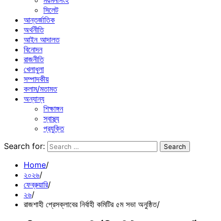
ময়মনসিংহ
সিলেট
আন্তর্জাতিক
অর্থনীতি
আইন আদালত
বিনোদন
রাজনীতি
খেলাধুলা
সম্পাদকীয়
কলাম/মতামত
অন্যান্য
শিক্ষাঙ্গন
স্বাস্থ্য
প্রযুক্তি
Search for:
Home
২০২৬
ফেব্রুয়ারি
২৬
রাজশাহী প্রেসক্লাবের নির্বাহী কমিটির ৫ম সভা অনুষ্ঠিত