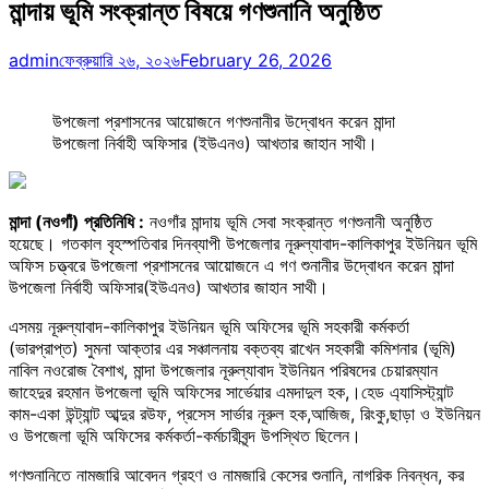
মান্দায় ভূমি সংক্রান্ত বিষয়ে গণশুনানি অনুষ্ঠিত
admin
ফেব্রুয়ারি ২৬, ২০২৬
February 26, 2026
উপজেলা প্রশাসনের আয়োজনে গণশুনানীর উদ্বোধন করেন মান্দা
উপজেলা নির্বাহী অফিসার (ইউএনও) আখতার জাহান সাথী।
মান্দা (নওগাঁ) প্রতিনিধি :
নওগাঁর মান্দায় ভূমি সেবা সংক্রান্ত গণশুনানী অনুষ্ঠিত
হয়েছে। গতকাল বৃহস্পতিবার দিনব্যাপী উপজেলার নূরুল্যাবাদ-কালিকাপুর ইউনিয়ন ভূমি
অফিস চত্ত্বরে উপজেলা প্রশাসনের আয়োজনে এ গণ শুনানীর উদ্বোধন করেন মান্দা
উপজেলা নির্বাহী অফিসার(ইউএনও) আখতার জাহান সাথী।
এসময় নূরুল্যাবাদ-কালিকাপুর ইউনিয়ন ভূমি অফিসের ভূমি সহকারী কর্মকর্তা
(ভারপ্রাপ্ত) সুমনা আক্তার এর সঞ্চালনায় বক্তব্য রাখেন সহকারী কমিশনার (ভূমি)
নাবিল নওরোজ বৈশাখ, মান্দা উপজেলার নূরুল্যাবাদ ইউনিয়ন পরিষদের চেয়ারম্যান
জাহেদুর রহমান উপজেলা ভূমি অফিসের সার্ভেয়ার এমদাদুল হক,।হেড এ্যাসিস্ট্যান্ট
কাম-একা উন্ট্যান্ট আব্দুর রউফ, প্রসেস সার্ভার নূরুল হক,আজিজ, রিংকু,ছাড়া ও ইউনিয়ন
ও উপজেলা ভূমি অফিসের কর্মকর্তা-কর্মচারীবৃন্দ উপস্থিত ছিলেন।
গণশুনানিতে নামজারি আবেদন গ্রহণ ও নামজারি কেসের শুনানি, নাগরিক নিবন্ধন, কর