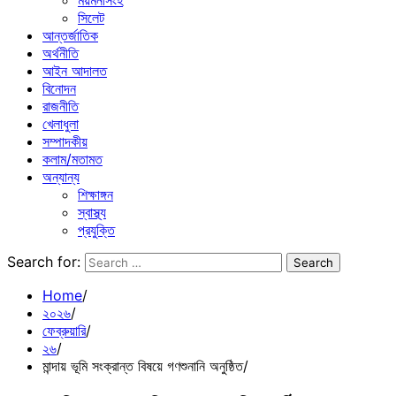
ময়মনসিংহ
সিলেট
আন্তর্জাতিক
অর্থনীতি
আইন আদালত
বিনোদন
রাজনীতি
খেলাধুলা
সম্পাদকীয়
কলাম/মতামত
অন্যান্য
শিক্ষাঙ্গন
স্বাস্থ্য
প্রযুক্তি
Search for:
Home
২০২৬
ফেব্রুয়ারি
২৬
মান্দায় ভূমি সংক্রান্ত বিষয়ে গণশুনানি অনুষ্ঠিত