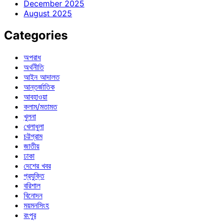
December 2025
August 2025
Categories
অপরাধ
অর্থনীতি
আইন আদালত
আন্তর্জাতিক
আবহাওয়া
কলাম/মতামত
খুলনা
খেলাধুলা
চট্টগ্রাম
জাতীয়
ঢাকা
দেশের খবর
প্রযুক্তি
বরিশাল
বিনোদন
ময়মনসিংহ
রংপুর