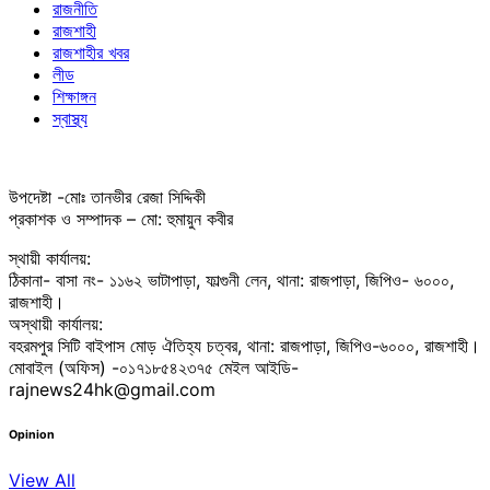
রাজনীতি
রাজশাহী
রাজশাহীর খবর
লীড
শিক্ষাঙ্গন
স্বাস্থ্য
উপদেষ্টা -মোঃ তানভীর রেজা সিদ্দিকী
প্রকাশক ও সম্পাদক – মো: হুমায়ুন কবীর
স্থায়ী কার্যালয়:
ঠিকানা- বাসা নং- ১১৬২ ভাটাপাড়া, ফাল্গুনী লেন, থানা: রাজপাড়া, জিপিও- ৬০০০,
রাজশাহী।
অস্থায়ী কার্যালয়:
বহরমপুর সিটি বাইপাস মোড় ঐতিহ্য চত্বর, থানা: রাজপাড়া, জিপিও-৬০০০, রাজশাহী।
মোবাইল (অফিস) -০১৭১৮৫৪২৩৭৫ মেইল আইডি-
rajnews24hk@gmail.com
Opinion
View All