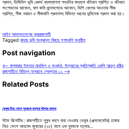
প্রদান, ডিজিটাল ভূমি রেকর্ড ব্যবস্থাপনা পদ্ধতির মাধ্যমে খতিয়ান প্রাপ্তি ও খতিয়ান
সংশোধনের আবেদন, খাস জমি বন্দোবস্তের আবেদন, ভিপি কেসের আওতায় লীজ
প্রাপ্তি, লীজ নবায়ন ও লীজমানি প্রদানসহ বিভিন্ন ধরনের ভূমিসেবা প্রদান করা হয়।
আইন আদালত
দেশের খবর
রাজশাহী
Tagged
মান্দায় ভূমি সংক্রান্ত বিষয়ে গণশুনানি অনুষ্ঠিত
Post navigation
⟵
বাগমারায় ইফতার মাহফিল ও সংবর্ধনা, উন্নয়নের প্রতিশ্রুতি এমপি আব্দুল বারীর
রাজশাহীতে বিভিন্ন অপরাধে গ্রেপ্তার ১২
⟶
Related Posts
ভেকুর নিচে ফেলে যুবককে হত্যার ঘটনায় মামলা
স্টাফ রিপোর্টার : রাজশাহীতে পুকুর খননে বাধা দেওয়ায় ভেকুর (এক্সকেভেটর) চাকার
নিচে ফেলে আহমেদ জুবায়ের (২৫) নামে এক যুবককে হত্যার…