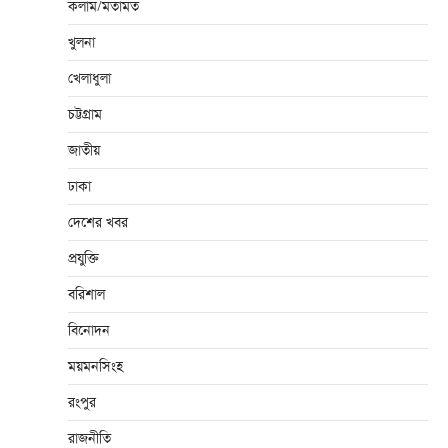
কলাম/মতামত
খুলনা
খেলাধুলা
চট্টগ্রাম
জাতীয়
ঢাকা
দেশের খবর
প্রযুক্তি
বরিশাল
বিনোদন
ময়মনসিংহ
রংপুর
রাজনীতি