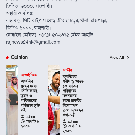
জিপিও- ৬০০০, রাজশাহী।
অস্থায়ী কার্যালয়:
বহরমপুর সিটি বাইপাস মোড় ঐতিহ্য চত্বর, থানা: রাজপাড়া,
জিপিও-৬০০০, রাজশাহী।
মোবাইল (অফিস) -০১৭১৮৫৪২৩৭৫ মেইল আইডি-
rajnews24hk@gmail.com
Opinion
View All
জাতীয়
আন্তর্জাতিক
জুলাইয়ের
আঞ্চলিক
শহীদ ও আহত
যুদ্ধের মধ্যে
১০ ব্যক্তির
সৌদি আরব,
পরিবারের
তুরস্ক ও
সদস্যদের
পাকিস্তানের
হাতে চাকরির
প্রতিরক্ষা চুক্তি
নিয়োগপত্র
সই
তুলে দিয়েছেন
প্রধানমন্ত্রী
admin
আগস্ট ৮,
admin
২০২৬
আগস্ট ৮,
২০২৬