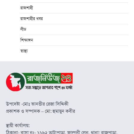
রাজশাহী
রাজশাহীর খবর
লীড
শিক্ষাঙ্গন
স্বাস্থ্য
উপদেষ্টা -মোঃ তানভীর রেজা সিদ্দিকী
প্রকাশক ও সম্পাদক – মো: হুমায়ুন কবীর
স্থায়ী কার্যালয়:
ঠিকানা- বাসা নং- ১১৬২ ভাটাপাড়া, ফাল্গুনী লেন, থানা: রাজপাড়া,