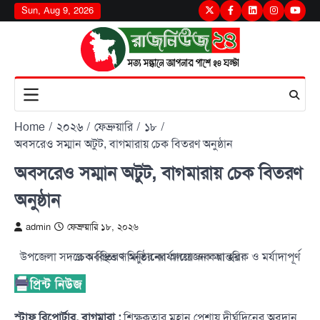
Skip
Sun, Aug 9, 2026
Twitter
Facebook
LinkedIn
Instagram
youtu
to
content
Home
২০২৬
ফেব্রুয়ারি
১৮
অবসরেও সম্মান অটুট, বাগমারায় চেক বিতরণ অনুষ্ঠান
অবসরেও সম্মান অটুট, বাগমারায় চেক বিতরণ
অনুষ্ঠান
admin
ফেব্রুয়ারি ১৮, ২০২৬
উপজেলা সদরে অবস্থিত সমিতির কার্যালয়ে এক আন্তরিক ও মর্যাদাপূর্ণ চেক বিতরণ অনুষ্ঠানের আয়োজন করা হয়।
স্টাফ রিপোর্টার, বাগমারা :
শিক্ষকতার মহান পেশায় দীর্ঘদিনের অবদান