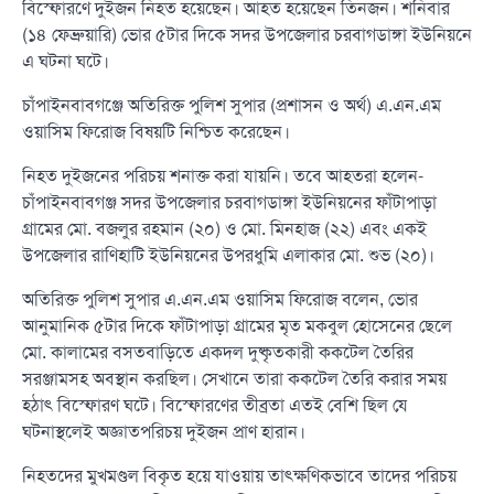
বিস্ফোরণে দুইজন নিহত হয়েছেন। আহত হয়েছেন তিনজন। শনিবার
(১৪ ফেব্রুয়ারি) ভোর ৫টার দিকে সদর উপজেলার চরবাগডাঙ্গা ইউনিয়নে
এ ঘটনা ঘটে।
চাঁপাইনবাবগঞ্জে অতিরিক্ত পুলিশ সুপার (প্রশাসন ও অর্থ) এ.এন.এম
ওয়াসিম ফিরোজ বিষয়টি নিশ্চিত করেছেন।
নিহত দুইজনের পরিচয় শনাক্ত করা যায়নি। তবে আহতরা হলেন-
চাঁপাইনবাবগঞ্জ সদর উপজেলার চরবাগডাঙ্গা ইউনিয়নের ফাঁটাপাড়া
গ্রামের মো. বজলুর রহমান (২০) ও মো. মিনহাজ (২২) এবং একই
উপজেলার রাণিহাটি ইউনিয়নের উপরধুমি এলাকার মো. শুভ (২০)।
অতিরিক্ত পুলিশ সুপার এ.এন.এম ওয়াসিম ফিরোজ বলেন, ভোর
আনুমানিক ৫টার দিকে ফাঁটাপাড়া গ্রামের মৃত মকবুল হোসেনের ছেলে
মো. কালামের বসতবাড়িতে একদল দুষ্কৃতকারী ককটেল তৈরির
সরঞ্জামসহ অবস্থান করছিল। সেখানে তারা ককটেল তৈরি করার সময়
হঠাৎ বিস্ফোরণ ঘটে। বিস্ফোরণের তীব্রতা এতই বেশি ছিল যে
ঘটনাস্থলেই অজ্ঞাতপরিচয় দুইজন প্রাণ হারান।
নিহতদের মুখমণ্ডল বিকৃত হয়ে যাওয়ায় তাৎক্ষণিকভাবে তাদের পরিচয়