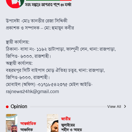
উপদেষ্টা -মোঃ তানভীর রেজা সিদ্দিকী
প্রকাশক ও সম্পাদক – মো: হুমায়ুন কবীর
স্থায়ী কার্যালয়:
ঠিকানা- বাসা নং- ১১৬২ ভাটাপাড়া, ফাল্গুনী লেন, থানা: রাজপাড়া,
জিপিও- ৬০০০, রাজশাহী।
অস্থায়ী কার্যালয়:
বহরমপুর সিটি বাইপাস মোড় ঐতিহ্য চত্বর, থানা: রাজপাড়া,
জিপিও-৬০০০, রাজশাহী।
মোবাইল (অফিস) -০১৭১৮৫৪২৩৭৫ মেইল আইডি-
rajnews24hk@gmail.com
Opinion
View All
জাতীয়
আন্তর্জাতিক
জুলাইয়ের
আঞ্চলিক
শহীদ ও আহত