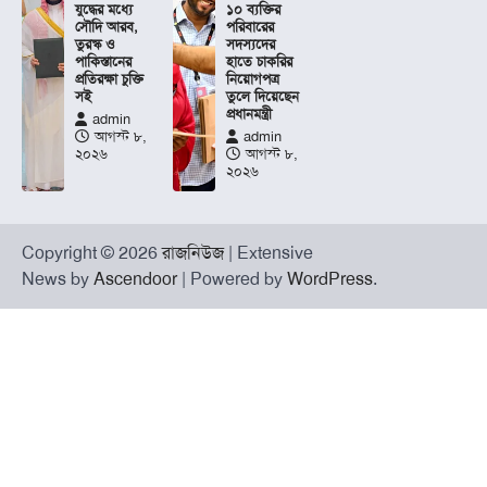
যুদ্ধের মধ্যে
১০ ব্যক্তির
সৌদি আরব,
পরিবারের
তুরস্ক ও
সদস্যদের
পাকিস্তানের
হাতে চাকরির
প্রতিরক্ষা চুক্তি
নিয়োগপত্র
সই
তুলে দিয়েছেন
প্রধানমন্ত্রী
admin
আগস্ট ৮,
admin
২০২৬
আগস্ট ৮,
২০২৬
Copyright © 2026
রাজনিউজ
| Extensive
News by
Ascendoor
| Powered by
WordPress
.