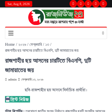
Skip
Sat, Aug 8, 2026
Twitter
Facebook
LinkedIn
Instagram
youtu
to
content
Home
২০২৬
ফেব্রুয়ারি
১৩
রাজশাহীর ছয় আসনের চারটিতে বিএনপি, দুটি জামায়াতের জয়
রাজশাহীর ছয় আসনের চারটিতে বিএনপি, দুটি
জামায়াতের জয়
admin
ফেব্রুয়ারি ১৩, ২০২৬
ছবি-রাজশাহীর ছয় আসনে নির্বাচিত প্রার্থীরা।
স্টাফ রিপোর্টার :
ত্রয়োদশ জাতীয় সংসদ নির্বাচনে রাজশাহীর ছয়টি সংসদীয় আসনের