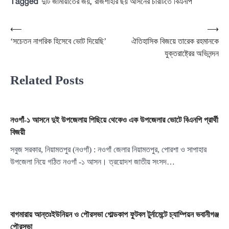
Tagged
,
দুটি জামায়াতের জয়
রাজশাহীর ছয় আসনের চারটিতে বিএনপি
Post
⟵
⟶
‘সচেতন নাগরিক হিসেবে ভোট দিয়েছি’
ঐতিহাসিক বিজয়ে তারেক রহমানকে
navigation
যুক্তরাষ্ট্রের অভিনন্দন
Related Posts
নওগাঁ-১ আসনে দুই উপজেলায় পিছিয়ে থেকেও এক উপজেলার ভোটে বিএনপি প্রার্থী
বিজয়ী
সবুজ সরকার, নিয়ামতপুর (নওগাঁ) : নওগাঁ জেলার নিয়ামতপুর, পোরশা ও সাপাহার
উপজেলা নিয়ে গঠিত নওগাঁ -১ আসন। ত্রয়োদশ জাতীয় সংসদ…
বাগমারায় আন্তঃইউনিয়ন ও পৌরসভা গোল্ডকাপ ফুটবল টুর্নামেন্টে চ্যাম্পিয়ন ভবানীগঞ্জ
পৌরসভা