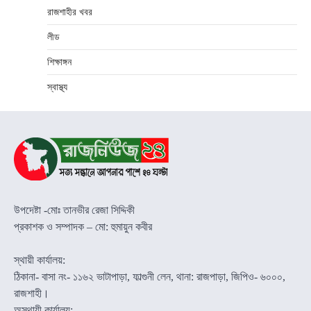
রাজশাহীর খবর
লীড
শিক্ষাঙ্গন
স্বাস্থ্য
উপদেষ্টা -মোঃ তানভীর রেজা সিদ্দিকী
প্রকাশক ও সম্পাদক – মো: হুমায়ুন কবীর
স্থায়ী কার্যালয়:
ঠিকানা- বাসা নং- ১১৬২ ভাটাপাড়া, ফাল্গুনী লেন, থানা: রাজপাড়া, জিপিও- ৬০০০,
রাজশাহী।
অস্থায়ী কার্যালয়: