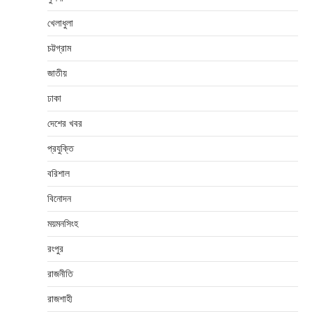
খেলাধুলা
চট্টগ্রাম
জাতীয়
ঢাকা
দেশের খবর
প্রযুক্তি
বরিশাল
বিনোদন
ময়মনসিংহ
রংপুর
রাজনীতি
রাজশাহী