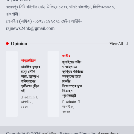
বহরমপুর সিটি বাইপাস মোড় ঐতিহ্য চত্বর, থানা: রাজপাড়া, জিপিও-৬০০০,
রাজশাহী।
মোবাইল (অফিস) -০১৭১৮৫৪২৩৭৫ মেইল আইডি-
rajnews24hk@gmail.com
Opinion
View All
জাতীয়
আন্তর্জাতিক
জুলাইয়ের শহীদ
আঞ্চলিক যুদ্ধের
ও আহত ১০
মধ্যে সৌদি
ব্যক্তির পরিবারের
আরব, তুরস্ক ও
সদস্যদের হাতে
পাকিস্তানের
চাকরির
প্রতিরক্ষা চুক্তি
নিয়োগপত্র তুলে
সই
দিয়েছেন
প্রধানমন্ত্রী
admin
আগস্ট ৮,
admin
২০২৬
আগস্ট ৮,
২০২৬
Copyright © 2026
রাজনিউজ
| Extensive News by
Ascendoor
|