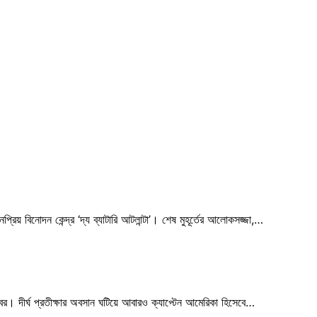
িয় বিনোদন কেন্দ্র ‘দ্য ব্যাটারি আটলান্টা’। শেষ মুহূর্তের আলোকসজ্জা,…
খবর। দীর্ঘ প্রতীক্ষার অবসান ঘটিয়ে আবারও ক্যাপ্টেন আমেরিকা হিসেবে…