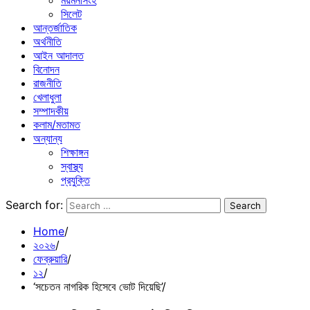
ময়মনসিংহ
সিলেট
আন্তর্জাতিক
অর্থনীতি
আইন আদালত
বিনোদন
রাজনীতি
খেলাধুলা
সম্পাদকীয়
কলাম/মতামত
অন্যান্য
শিক্ষাঙ্গন
স্বাস্থ্য
প্রযুক্তি
Search for:
Home
২০২৬
ফেব্রুয়ারি
১২
‘সচেতন নাগরিক হিসেবে ভোট দিয়েছি’