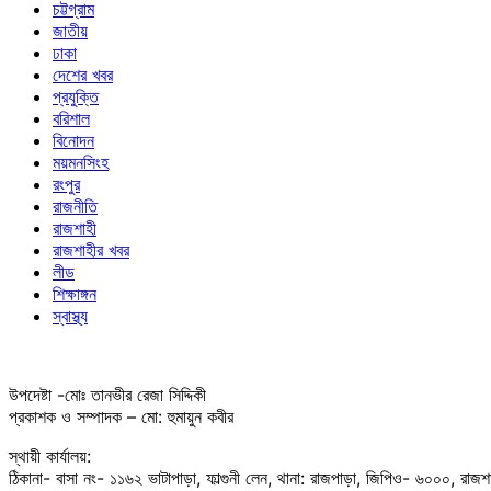
চট্টগ্রাম
জাতীয়
ঢাকা
দেশের খবর
প্রযুক্তি
বরিশাল
বিনোদন
ময়মনসিংহ
রংপুর
রাজনীতি
রাজশাহী
রাজশাহীর খবর
লীড
শিক্ষাঙ্গন
স্বাস্থ্য
উপদেষ্টা -মোঃ তানভীর রেজা সিদ্দিকী
প্রকাশক ও সম্পাদক – মো: হুমায়ুন কবীর
স্থায়ী কার্যালয়:
ঠিকানা- বাসা নং- ১১৬২ ভাটাপাড়া, ফাল্গুনী লেন, থানা: রাজপাড়া, জিপিও- ৬০০০, রাজ