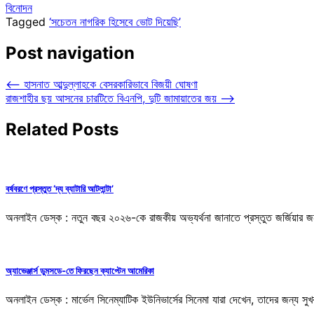
বিনোদন
Tagged
‘সচেতন নাগরিক হিসেবে ভোট দিয়েছি’
Post navigation
⟵
হাসনাত আব্দুল্লাহকে বেসরকারিভাবে বিজয়ী ঘোষণা
রাজশাহীর ছয় আসনের চারটিতে বিএনপি, দুটি জামায়াতের জয়
⟶
Related Posts
বর্ষবরণে প্রস্তুত ‘দ্য ব্যাটারি আটলান্টা’
অনলাইন ডেস্ক : নতুন বছর ২০২৬-কে রাজকীয় অভ্যর্থনা জানাতে প্রস্তুত জর্জিয়ার জনপ্র
অ্যাভেঞ্জার্স ডুমসডে-তে ফিরছেন ক্যাপ্টেন আমেরিকা
অনলাইন ডেস্ক : মার্ভেল সিনেম্যাটিক ইউনিভার্সের সিনেমা যারা দেখেন, তাদের জন্য সু