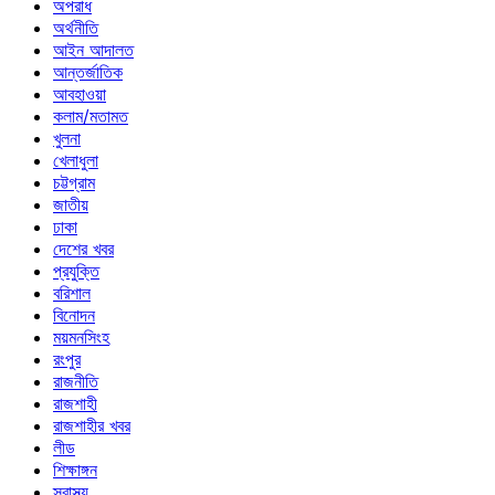
অপরাধ
অর্থনীতি
আইন আদালত
আন্তর্জাতিক
আবহাওয়া
কলাম/মতামত
খুলনা
খেলাধুলা
চট্টগ্রাম
জাতীয়
ঢাকা
দেশের খবর
প্রযুক্তি
বরিশাল
বিনোদন
ময়মনসিংহ
রংপুর
রাজনীতি
রাজশাহী
রাজশাহীর খবর
লীড
শিক্ষাঙ্গন
স্বাস্থ্য