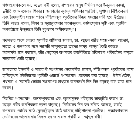
গণসংযোগকালে ডা. আব্দুল বারী বলেন, বাগমারার মানুষ দীর্ঘদিন ধরে উন্নয়ন বঞ্চনা,
দুর্নীতি ও অবহেলার শিকার। জনগণের ন্যায্য অধিকার প্রতিষ্ঠা, সুশাসন নিশ্চিতকরণ
এবং বৈষম্যহীন সমাজ গঠনে দাঁড়িপাল্লা প্রতীকের বিজয় সময়ের দাবি হয়ে উঠেছে।
তিনি আরও বলেন, শিক্ষা ও স্বাস্থ্যসেবার মানোন্নয়ন, কর্মসংস্থান সৃষ্টি এবং গ্রামীণ
অবকাঠামো উন্নয়নে তিনি দৃঢ়ভাবে অঙ্গীকারবদ্ধ।
পথসভায় অংশ নেওয়া স্থানীয় বাসিন্দারা জানান, ডা. আব্দুল বারীর সহজ-সরল আচরণ,
সততা ও জনগণের সঙ্গে সরাসরি সম্পৃক্ততা তাদের মধ্যে আস্থা তৈরি করেছে।
অনেকেই মনে করছেন, তাঁর নেতৃত্বে বাগমারার রাজনীতিতে ইতিবাচক পরিবর্তনের বাস্তব
সম্ভাবনা তৈরি হয়েছে।
জামায়াতে ইসলামী ও সহযোগী সংগঠনের নেতাকর্মীরা জানান, দাঁড়িপাল্লা প্রতীকের পক্ষে
হামিরকুৎসা ইউনিয়নের প্রতিটি ওয়ার্ডে গণসংযোগ জোরদার করা হয়েছে। উঠান বৈঠক,
পথসভা ও সরাসরি ভোটার সংযোগের মাধ্যমে জনসমর্থন দিন দিন বাড়ছে বলে তারা মনে
করেন।
নিয়মিত গণসংযোগ, জনসম্পৃক্ততা এবং তুলনামূলক পরিষ্কার ভাবমূর্তির কারণে ডা.
আব্দুল বারীর জনপ্রিয়তা দ্রুত বাড়ছে। নির্বাচনের দিন যত ঘনিয়ে আসছে, ততই
বাগমারার ভোটের মাঠে কেন্দ্রবিন্দুতে উঠে আসছে দাঁড়িপাল্লা প্রতীক। প্রচারণাকালে
ভোটারদের ভালোবাসায় সিক্ত হন জামায়াত প্রার্থী ডা. আব্দুল বারী।