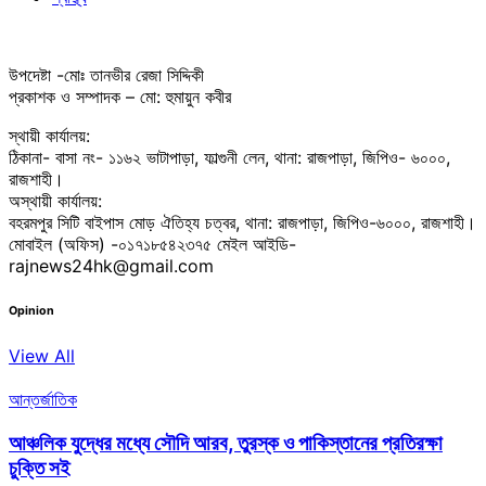
উপদেষ্টা -মোঃ তানভীর রেজা সিদ্দিকী
প্রকাশক ও সম্পাদক – মো: হুমায়ুন কবীর
স্থায়ী কার্যালয়:
ঠিকানা- বাসা নং- ১১৬২ ভাটাপাড়া, ফাল্গুনী লেন, থানা: রাজপাড়া, জিপিও- ৬০০০,
রাজশাহী।
অস্থায়ী কার্যালয়:
বহরমপুর সিটি বাইপাস মোড় ঐতিহ্য চত্বর, থানা: রাজপাড়া, জিপিও-৬০০০, রাজশাহী।
মোবাইল (অফিস) -০১৭১৮৫৪২৩৭৫ মেইল আইডি-
rajnews24hk@gmail.com
Opinion
View All
আন্তর্জাতিক
আঞ্চলিক যুদ্ধের মধ্যে সৌদি আরব, তুরস্ক ও পাকিস্তানের প্রতিরক্ষা
চুক্তি সই