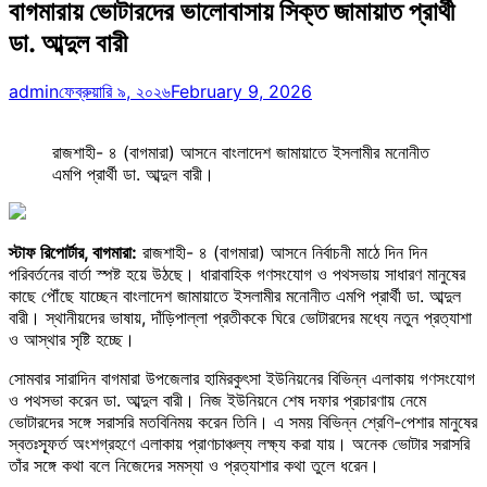
বাগমারায় ভোটারদের ভালোবাসায় সিক্ত জামায়াত প্রার্থী
ডা. আব্দুল বারী
admin
ফেব্রুয়ারি ৯, ২০২৬
February 9, 2026
রাজশাহী- ৪ (বাগমারা) আসনে বাংলাদেশ জামায়াতে ইসলামীর মনোনীত
এমপি প্রার্থী ডা. আব্দুল বারী।
স্টাফ রিপোর্টার, বাগমারা:
রাজশাহী- ৪ (বাগমারা) আসনে নির্বাচনী মাঠে দিন দিন
পরিবর্তনের বার্তা স্পষ্ট হয়ে উঠছে। ধারাবাহিক গণসংযোগ ও পথসভায় সাধারণ মানুষের
কাছে পৌঁছে যাচ্ছেন বাংলাদেশ জামায়াতে ইসলামীর মনোনীত এমপি প্রার্থী ডা. আব্দুল
বারী। স্থানীয়দের ভাষায়, দাঁড়িপাল্লা প্রতীককে ঘিরে ভোটারদের মধ্যে নতুন প্রত্যাশা
ও আস্থার সৃষ্টি হচ্ছে।
সোমবার সারাদিন বাগমারা উপজেলার হামিরকুৎসা ইউনিয়নের বিভিন্ন এলাকায় গণসংযোগ
ও পথসভা করেন ডা. আব্দুল বারী। নিজ ইউনিয়নে শেষ দফার প্রচারণায় নেমে
ভোটারদের সঙ্গে সরাসরি মতবিনিময় করেন তিনি। এ সময় বিভিন্ন শ্রেণি-পেশার মানুষের
স্বতঃস্ফূর্ত অংশগ্রহণে এলাকায় প্রাণচাঞ্চল্য লক্ষ্য করা যায়। অনেক ভোটার সরাসরি
তাঁর সঙ্গে কথা বলে নিজেদের সমস্যা ও প্রত্যাশার কথা তুলে ধরেন।