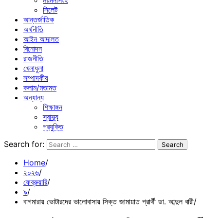
ময়মনসিংহ
সিলেট
আন্তর্জাতিক
অর্থনীতি
আইন আদালত
বিনোদন
রাজনীতি
খেলাধুলা
সম্পাদকীয়
কলাম/মতামত
অন্যান্য
শিক্ষাঙ্গন
স্বাস্থ্য
প্রযুক্তি
Search for:
Home
২০২৬
ফেব্রুয়ারি
৯
বাগমারায় ভোটারদের ভালোবাসায় সিক্ত জামায়াত প্রার্থী ডা. আব্দুল বারী