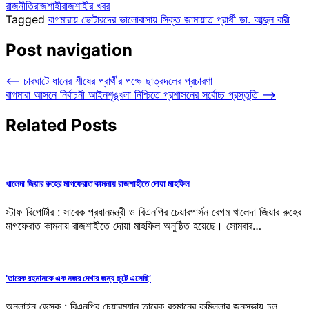
রাজনীতি
রাজশাহী
রাজশাহীর খবর
Tagged
বাগমারায় ভোটারদের ভালোবাসায় সিক্ত জামায়াত প্রার্থী ডা. আব্দুল বারী
Post navigation
⟵
চারঘাটে ধানের শীষের প্রার্থীর পক্ষে ছাত্রদলের প্রচারণা
বাগমারা আসনে নির্বাচনী আইনশৃঙ্খলা নিশ্চিতে প্রশাসনের সর্বোচ্চ প্রস্তুতি
⟶
Related Posts
খালেদা জিয়ার রুহের মাগফেরাত কামনায় রাজশাহীতে দোয়া মাহফিল
স্টাফ রিপোর্টার : সাবেক প্রধানমন্ত্রী ও বিএনপির চেয়ারপার্সন বেগম খালেদা জিয়ার রুহের
মাগফেরাত কামনায় রাজশাহীতে দোয়া মাহফিল অনুষ্ঠিত হয়েছে। সোমবার…
‘তারেক রহমানকে এক নজর দেখার জন্য ছুটে এসেছি’
অনলাইন ডেস্ক : বিএনপির চেয়ারম্যান তারেক রহমানের কুমিল্লার জনসভায় ঢল