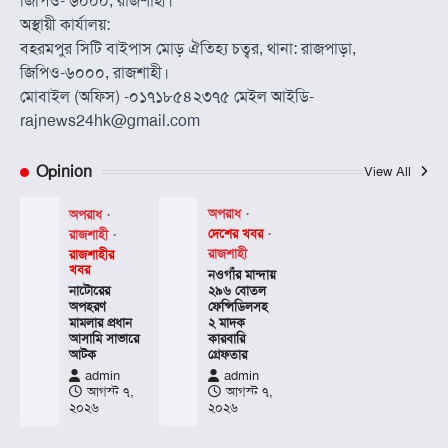
জিপিও- ৬০০০, রাজশাহী।
অস্থায়ী কার্যালয়:
বহরমপুর সিটি বাইপাস মোড় ঐতিহ্য চত্বর, থানা: রাজপাড়া,
জিপিও-৬০০০, রাজশাহী।
মোবাইল (অফিস) -০১৭১৮৫৪২৩৭৫ মেইল আইডি-
rajnews24hk@gmail.com
Opinion
View All
অপরাধ
অপরাধ
দেশের খবর
রাজশাহী
রাজশাহী
রাজশাহীর
খবর
নওগাঁর মান্দায়
নাটোরের
২৯৬ বোতল
অপহরণ
ফেন্সিডিলসহ
মামলার প্রধান
২ মাদক
আসামি সাভারে
কারবারি
আটক
গ্রেফতার
admin
admin
আগস্ট ৭,
আগস্ট ৭,
২০২৬
২০২৬