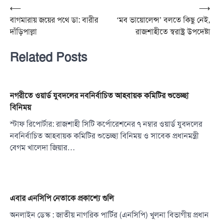
Post
⟵
⟶
বাগমারায় জয়ের পথে ডা: বারীর
‘মব ভায়োলেন্স’ বলতে কিছু নেই,
navigation
দাঁড়িপাল্লা
রাজশাহীতে স্বরাষ্ট্র উপদেষ্টা
Related Posts
নগরীতে ওয়ার্ড যুবদলের নবনির্বাচিত আহবায়ক কমিটির শুভেচ্ছা
বিনিময়
স্টাফ রিপোর্টার: রাজশাহী সিটি কর্পোরেশনের ৭ নম্বার ওয়ার্ড যুবদলের
নবনির্বাচিত আহবায়ক কমিটির শুভেচ্ছা বিনিময় ও সাবেক প্রধানমন্ত্রী
বেগম খালেদা জিয়ার…
এবার এনসিপি নেতাকে প্রকাশ্যে গুলি
অনলাইন ডেস্ক : জাতীয় নাগরিক পার্টির (এনসিপি) খুলনা বিভাগীয় প্রধান