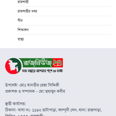
রাজশাহী
রাজশাহীর খবর
লীড
শিক্ষাঙ্গন
স্বাস্থ্য
উপদেষ্টা -মোঃ তানভীর রেজা সিদ্দিকী
প্রকাশক ও সম্পাদক – মো: হুমায়ুন কবীর
স্থায়ী কার্যালয়:
ঠিকানা- বাসা নং- ১১৬২ ভাটাপাড়া, ফাল্গুনী লেন, থানা: রাজপাড়া,