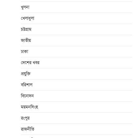
খুলনা
খেলাধুলা
চট্টগ্রাম
জাতীয়
ঢাকা
দেশের খবর
প্রযুক্তি
বরিশাল
বিনোদন
ময়মনসিংহ
রংপুর
রাজনীতি