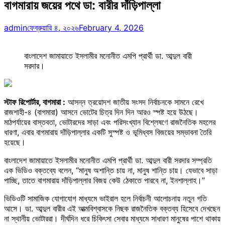
বাগমারায় জয়ের পথে ডা: বারীর দাঁড়িপাল্লা
admin
ফেব্রুয়ারি ৪, ২০২৬
February 4, 2026
বাংলাদেশ জামায়াতে ইসলামীর মনোনীত এমপি প্রার্থী ডা. আব্দুল বারী
সরদার।
স্টাফ রিপোর্টার, বাগমারা :
আসন্ন ত্রয়োদশ জাতীয় সংসদ নির্বাচনকে সামনে রেখে
রাজশাহী-৪ (বাগমারা) আসনে ভোটের চিত্র দিন দিন আরও স্পষ্ট হয়ে উঠছে।
মাঠপর্যায়ের বাস্তবতা, ভোটারদের সাড়া এবং পরিসংখ্যান বিশ্লেষণে রাজনৈতিক মহলের
ধারণা, এবার বাগমারায় দাঁড়িপাল্লার একটি সুস্পষ্ট ও ভূমিধ্বস বিজয়ের সম্ভাবনা তৈরি
হয়েছে।
বাংলাদেশ জামায়াতে ইসলামীর মনোনীত এমপি প্রার্থী ডা. আব্দুল বারী সরদার সম্প্রতি
এক ভিডিও বক্তব্যে বলেন, “মানুষ অশান্তি চায় না, মানুষ শান্তি চায়। যেভাবে সাড়া
পাচ্ছি, তাতে বাগমারায় দাঁড়িপাল্লার বিজয় কেউ ঠেকাতে পারবে না, ইনশাল্লাহ।”
ভিডিওটি সামাজিক যোগাযোগ মাধ্যমে ভাইরাল হলে নির্বাচনী আলোচনায় নতুন গতি
আসে। ডা. আব্দুল বারীর এই আত্মবিশ্বাসকে নিছক রাজনৈতিক বক্তব্য হিসেবে দেখছেন
না স্থানীয় ভোটাররা। দীর্ঘদিন ধরে চিকিৎসা সেবার মাধ্যমে সাধারণ মানুষের পাশে থাকায়