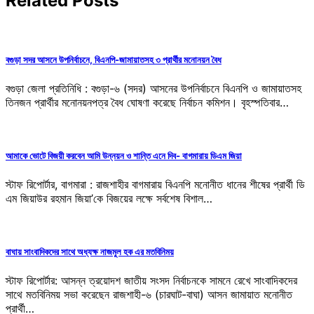
Related Posts
বগুড়া সদর আসনে উপনির্বাচনে, বিএনপি-জামায়াতসহ ৩ প্রার্থীর মনোনয়ন বৈধ
বগুড়া জেলা প্রতিনিধি : বগুড়া-৬ (সদর) আসনের উপনির্বাচনে বিএনপি ও জামায়াতসহ
তিনজন প্রার্থীর মনোনয়নপত্র বৈধ ঘোষণা করেছে নির্বাচন কমিশন। বৃহস্পতিবার…
আমাকে ভোটে বিজয়ী করবেন আমি উন্নয়ন ও শান্তি এনে দিব- বাগমারায় ডিএম জিয়া
স্টাফ রিপোর্টার, বাগমারা : রাজশাহীর বাগমারায় বিএনপি মনোনীত ধানের শীষের প্রার্থী ডি
এম জিয়াউর রহমান জিয়া’কে বিজয়ের লক্ষে সর্বশেষ বিশাল…
বাঘায় সাংবাদিকদের সাথে অধ্যক্ষ নাজমুল হক এর মতবিনিময়
স্টাফ রিপোর্টার: আসন্ন ত্রয়োদশ জাতীয় সংসদ নির্বাচনকে সামনে রেখে সাংবাদিকদের
সাথে মতবিনিময় সভা করেছেন রাজশাহী-৬ (চারঘাট-বাঘা) আসন জামায়াত মনোনীত
প্রার্থী…