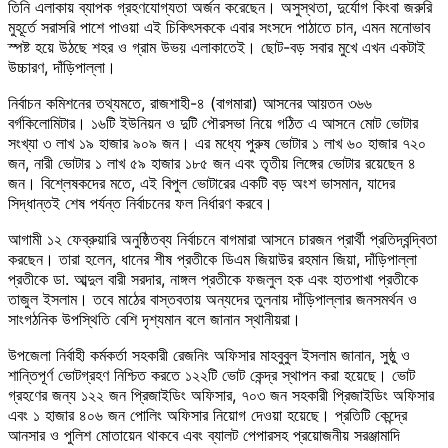
তিনি এলাকায় ব্যাপক গ্রহণযোগ্যতা অর্জন করেছেন। অসুস্থতা, দুর্যোগ কিংবা জরুরি
মুহূর্তে সরাসরি পাশে পাওয়া এই চিকিৎসককে এবার সংসদে পাঠাতে চান, এমন মনোভাব
স্পষ্ট হয়ে উঠছে শহর ও গ্রাম উভয় এলাকাতেই। ছোট-বড় সবার মুখে এখন একটাই
উচ্চারণ, দাঁড়িপাল্লা।
নির্বাচন কমিশনের তথ্যমতে, রাজশাহী-৪ (বাগমারা) আসনের আয়তন ৩৬৬
বর্গকিলোমিটার। ১৬টি ইউনিয়ন ও দুটি পৌরসভা নিয়ে গঠিত এ আসনে মোট ভোটার
সংখ্যা ৩ লাখ ১৯ হাজার ৯০৯ জন। এর মধ্যে পুরুষ ভোটার ১ লাখ ৬০ হাজার ৭২০
জন, নারী ভোটার ১ লাখ ৫৯ হাজার ১৮৫ জন এবং তৃতীয় লিঙ্গের ভোটার রয়েছেন ৪
জন। বিশ্লেষকদের মতে, এই বিপুল ভোটারের একটি বড় অংশ ভাসমান, যাদের
সিদ্ধান্তই শেষ পর্যন্ত নির্বাচনের ফল নির্ধারণ করবে।
আগামী ১২ ফেব্রুয়ারি অনুষ্ঠিতব্য নির্বাচনে বাগমারা আসনে চারজন প্রার্থী প্রতিদ্বন্দ্বিতা
করছেন। তারা হলেন, ধানের শীষ প্রতীকে ডিএম জিয়াউর রহমান জিয়া, দাঁড়িপাল্লা
প্রতীকে ডা. আব্দুল বারী সরদার, নাঙ্গল প্রতীকে ফজলুল হক এবং হাতপাখা প্রতীকে
তাজুল ইসলাম। তবে মাঠের বাস্তবতায় অন্যদের তুলনায় দাঁড়িপাল্লার জনসমর্থন ও
সাংগঠনিক উপস্থিতি বেশি দৃশ্যমান বলে জানান স্থানীয়রা।
উপজেলা নির্বাহী কর্মকর্তা সহকারী রেজনিং অফিসার মাহবুবুল ইসলাম জানান, সুষ্ঠু ও
শান্তিপূর্ণ ভোটগ্রহণ নিশ্চিত করতে ১২২টি ভোট কেন্দ্র স্থাপন করা হয়েছে। ভোট
গ্রহণের জন্য ১২২ জন প্রিজাইডিং অফিসার, ৭০৩ জন সহকারী প্রিজাইডিং অফিসার
এবং ১ হাজার ৪০৬ জন পোলিং অফিসার নিয়োগ দেওয়া হয়েছে। প্রতিটি কেন্দ্রে
আনসার ও পুলিশ মোতায়েন থাকবে এবং ব্যালট পেপারসহ প্রয়োজনীয় সরঞ্জামাদি