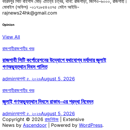
বহরমপুর সিটি বাইপাস মোড় ঐতিহ্য চত্বর, থানা: রাজপাড়া, জিপিও-৬০০০, রাজশাহী।
মোবাইল (অফিস) -০১৭১৮৫৪২৩৭৫ মেইল আইডি-
rajnews24hk@gmail.com
Opinion
View All
রাজশাহী
রাজশাহীর খবর
রাজশাহী সিটি কর্পোরেশনের উদ্যোগে যথাযোগ্য মর্যাদায় জুলাই
গণঅভ্যুত্থান দিবস পালিত
admin
আগস্ট ৫, ২০২৬
August 5, 2026
রাজশাহী
রাজশাহীর খবর
জুলাই গণঅভ্যুত্থান দিবসে রাকাব-এর শ্রদ্ধা নিবেদন
admin
আগস্ট ৫, ২০২৬
August 5, 2026
Copyright © 2026
রাজনিউজ
| Extensive
News by
Ascendoor
| Powered by
WordPress
.