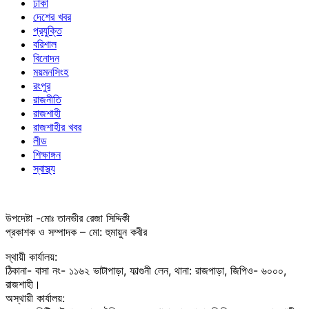
ঢাকা
দেশের খবর
প্রযুক্তি
বরিশাল
বিনোদন
ময়মনসিংহ
রংপুর
রাজনীতি
রাজশাহী
রাজশাহীর খবর
লীড
শিক্ষাঙ্গন
স্বাস্থ্য
উপদেষ্টা -মোঃ তানভীর রেজা সিদ্দিকী
প্রকাশক ও সম্পাদক – মো: হুমায়ুন কবীর
স্থায়ী কার্যালয়:
ঠিকানা- বাসা নং- ১১৬২ ভাটাপাড়া, ফাল্গুনী লেন, থানা: রাজপাড়া, জিপিও- ৬০০০,
রাজশাহী।
অস্থায়ী কার্যালয়: