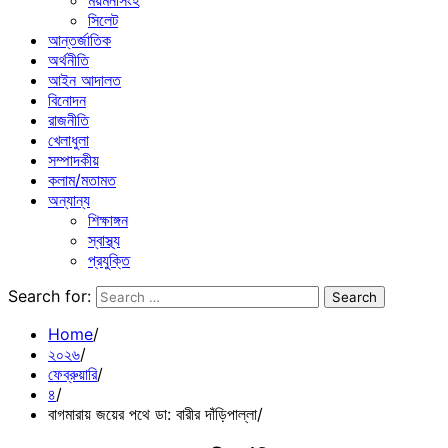
ময়মনসিংহ
সিলেট
আন্তর্জাতিক
অর্থনীতি
আইন আদালত
বিনোদন
রাজনীতি
খেলাধুলা
সম্পাদকীয়
কলাম/মতামত
অন্যান্য
শিক্ষাঙ্গন
স্বাস্থ্য
প্রযুক্তি
Search for:
Home
২০২৬
ফেব্রুয়ারি
৪
বাগমারায় জয়ের পথে ডা: বারীর দাঁড়িপাল্লা