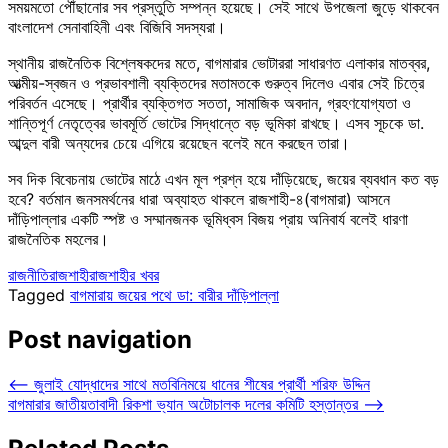
সময়মতো পৌঁছানোর সব প্রস্তুতি সম্পন্ন হয়েছে। সেই সাথে উপজেলা জুড়ে থাকবেন
বাংলাদেশ সেনাবাহিনী এবং বিজিবি সদস্যরা।
স্থানীয় রাজনৈতিক বিশ্লেষকদের মতে, বাগমারার ভোটাররা সাধারণত এলাকার মাতব্বর,
আত্মীয়-স্বজন ও প্রভাবশালী ব্যক্তিদের মতামতকে গুরুত্ব দিলেও এবার সেই চিত্রে
পরিবর্তন এসেছে। প্রার্থীর ব্যক্তিগত সততা, সামাজিক অবদান, গ্রহণযোগ্যতা ও
শান্তিপূর্ণ নেতৃত্বের ভাবমূর্তি ভোটের সিদ্ধান্তে বড় ভূমিকা রাখছে। এসব সূচকে ডা.
আব্দুল বারী অন্যদের চেয়ে এগিয়ে রয়েছেন বলেই মনে করছেন তারা।
সব দিক বিবেচনায় ভোটের মাঠে এখন মূল প্রশ্ন হয়ে দাঁড়িয়েছে, জয়ের ব্যবধান কত বড়
হবে? বর্তমান জনসমর্থনের ধারা অব্যাহত থাকলে রাজশাহী-৪(বাগমারা) আসনে
দাঁড়িপাল্লার একটি স্পষ্ট ও সম্মানজনক ভূমিধ্বস বিজয় প্রায় অনিবার্য বলেই ধারণা
রাজনৈতিক মহলের।
রাজনীতি
রাজশাহী
রাজশাহীর খবর
Tagged
বাগমারায় জয়ের পথে ডা: বারীর দাঁড়িপাল্লা
Post navigation
⟵
জুলাই যোদ্ধাদের সাথে মতবিনিময়ে ধানের শীষের প্রার্থী শরিফ উদ্দিন
বাগমারার জাতীয়তাবাদী রিকশা ভ্যান অটোচালক দলের কমিটি হস্তান্তর
⟶