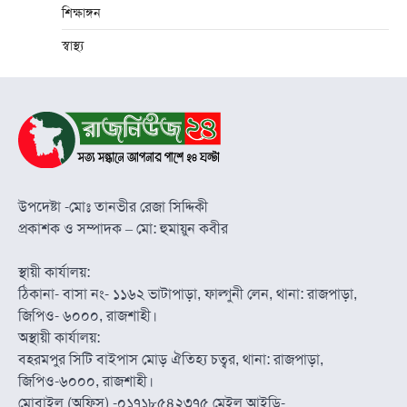
শিক্ষাঙ্গন
স্বাস্থ্য
উপদেষ্টা -মোঃ তানভীর রেজা সিদ্দিকী
প্রকাশক ও সম্পাদক – মো: হুমায়ুন কবীর
স্থায়ী কার্যালয়:
ঠিকানা- বাসা নং- ১১৬২ ভাটাপাড়া, ফাল্গুনী লেন, থানা: রাজপাড়া,
জিপিও- ৬০০০, রাজশাহী।
অস্থায়ী কার্যালয়:
বহরমপুর সিটি বাইপাস মোড় ঐতিহ্য চত্বর, থানা: রাজপাড়া,
জিপিও-৬০০০, রাজশাহী।
মোবাইল (অফিস) -০১৭১৮৫৪২৩৭৫ মেইল আইডি-