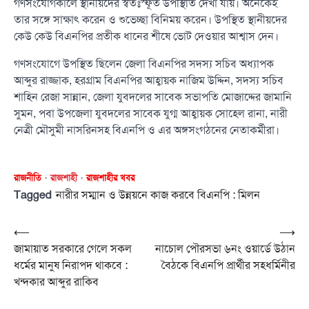
গণসংযোগকালে স্থানীয়দের স্বতঃস্ফূর্ত উপস্থিতি দেখা যায়। অনেকেই
তার সঙ্গে সাক্ষাৎ করেন ও শুভেচ্ছা বিনিময় করেন। উপস্থিত স্থানীয়দের
কেউ কেউ বিএনপির প্রতীক ধানের শীষে ভোট দেওয়ার আশ্বাস দেন।
গণসংযোগে উপস্থিত ছিলেন জেলা বিএনপির সদস্য সচিব অধ্যাপক
আব্দুর রাজ্জাক, হরগ্রাম বিএনপির আহ্বায়ক নাজিম উদ্দিন, সদস্য সচিব
শাহিন রেজা সান্নান, জেলা যুবদলের সাবেক সভাপতি মোজাদ্দের জামানি
সুমন, পবা উপজেলা যুবদলের সাবেক যুগ্ম আহ্বায়ক সোহেল রানা, নারী
নেত্রী মৌসুমী নাসরিনসহ বিএনপি ও এর অঙ্গসংগঠনের নেতাকর্মীরা।
রাজনীতি
রাজশাহী
রাজশাহীর খবর
Tagged
নারীর সম্মান ও উন্নয়নে কাজ করবে বিএনপি : মিলন
Post
⟵
⟶
জামায়াত সরকারে গেলে সকল
নাচোল পৌরসভা ৬নং ওয়ার্ডে উঠান
navigation
ধর্মের মানুষ নিরাপদ থাকবে :
বৈঠকে বিএনপি প্রার্থীর সহধর্মিনীর
খন্দকার আব্দুর রাকিব