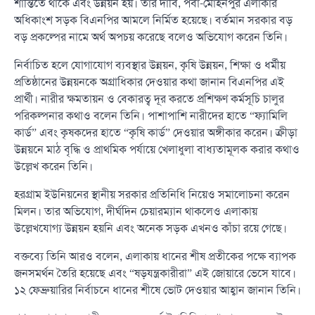
শান্তিতে থাকে এবং উন্নয়ন হয়। তার দাবি, পবা-মোহনপুর এলাকার
অধিকাংশ সড়ক বিএনপির আমলে নির্মিত হয়েছে। বর্তমান সরকার বড়
বড় প্রকল্পের নামে অর্থ অপচয় করেছে বলেও অভিযোগ করেন তিনি।
নির্বাচিত হলে যোগাযোগ ব্যবস্থার উন্নয়ন, কৃষি উন্নয়ন, শিক্ষা ও ধর্মীয়
প্রতিষ্ঠানের উন্নয়নকে অগ্রাধিকার দেওয়ার কথা জানান বিএনপির এই
প্রার্থী। নারীর ক্ষমতায়ন ও বেকারত্ব দূর করতে প্রশিক্ষণ কর্মসূচি চালুর
পরিকল্পনার কথাও বলেন তিনি। পাশাপাশি নারীদের হাতে “ফ্যামিলি
কার্ড” এবং কৃষকদের হাতে “কৃষি কার্ড” দেওয়ার অঙ্গীকার করেন। ক্রীড়া
উন্নয়নে মাঠ বৃদ্ধি ও প্রাথমিক পর্যায়ে খেলাধুলা বাধ্যতামূলক করার কথাও
উল্লেখ করেন তিনি।
হরগ্রাম ইউনিয়নের স্থানীয় সরকার প্রতিনিধি নিয়েও সমালোচনা করেন
মিলন। তার অভিযোগ, দীর্ঘদিন চেয়ারম্যান থাকলেও এলাকায়
উল্লেখযোগ্য উন্নয়ন হয়নি এবং অনেক সড়ক এখনও কাঁচা রয়ে গেছে।
বক্তব্যে তিনি আরও বলেন, এলাকায় ধানের শীষ প্রতীকের পক্ষে ব্যাপক
জনসমর্থন তৈরি হয়েছে এবং “ষড়যন্ত্রকারীরা” এই জোয়ারে ভেসে যাবে।
১২ ফেব্রুয়ারির নির্বাচনে ধানের শীষে ভোট দেওয়ার আহ্বান জানান তিনি।