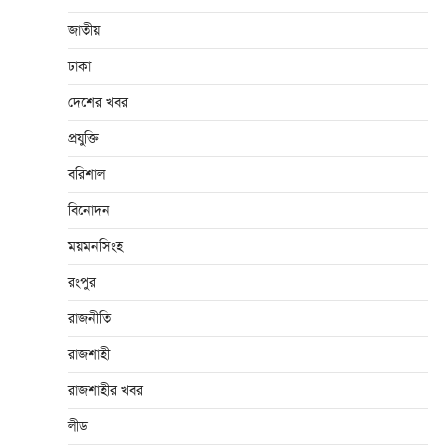
জাতীয়
ঢাকা
দেশের খবর
প্রযুক্তি
বরিশাল
বিনোদন
ময়মনসিংহ
রংপুর
রাজনীতি
রাজশাহী
রাজশাহীর খবর
লীড