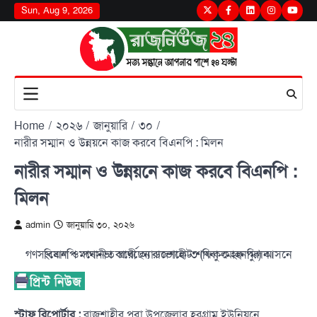
Skip
Sun, Aug 9, 2026
Twitter
Facebook
LinkedIn
Instagram
youtu
to
content
Home
২০২৬
জানুয়ারি
৩০
নারীর সম্মান ও উন্নয়নে কাজ করবে বিএনপি : মিলন
নারীর সম্মান ও উন্নয়নে কাজ করবে বিএনপি :
মিলন
admin
জানুয়ারি ৩০, ২০২৬
গণসংযোগ ও পথসভা করেছেন রাজশাহী-৩ (পবা-মোহনপুর) আসনে বিএনপি মনোনীত প্রার্থী অ্যাডভোকেট শফিকুল হক মিলন।
স্টাফ রিপোর্টার :
রাজশাহীর পবা উপজেলার হরগ্রাম ইউনিয়নে