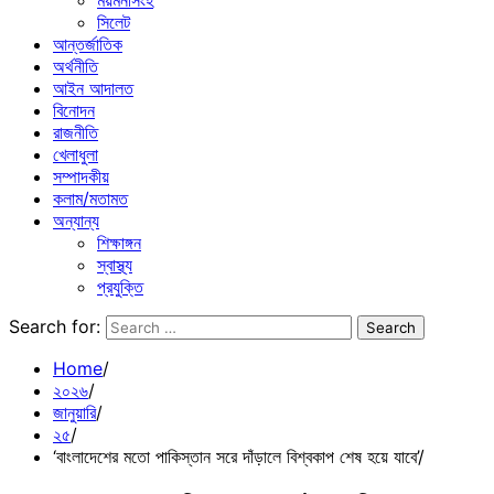
ময়মনসিংহ
সিলেট
আন্তর্জাতিক
অর্থনীতি
আইন আদালত
বিনোদন
রাজনীতি
খেলাধুলা
সম্পাদকীয়
কলাম/মতামত
অন্যান্য
শিক্ষাঙ্গন
স্বাস্থ্য
প্রযুক্তি
Search for:
Home
২০২৬
জানুয়ারি
২৫
‘বাংলাদেশের মতো পাকিস্তান সরে দাঁড়ালে বিশ্বকাপ শেষ হয়ে যাবে’