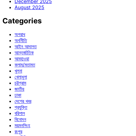
December 2025
August 2025
Categories
অপরাধ
অর্থনীতি
আইন আদালত
আন্তর্জাতিক
আবহাওয়া
কলাম/মতামত
খুলনা
খেলাধুলা
চট্টগ্রাম
জাতীয়
ঢাকা
দেশের খবর
প্রযুক্তি
বরিশাল
বিনোদন
ময়মনসিংহ
রংপুর