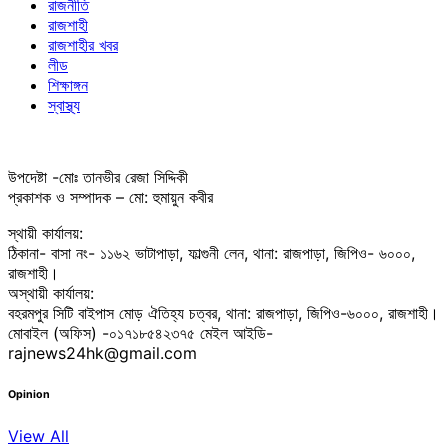
রাজনীতি
রাজশাহী
রাজশাহীর খবর
লীড
শিক্ষাঙ্গন
স্বাস্থ্য
উপদেষ্টা -মোঃ তানভীর রেজা সিদ্দিকী
প্রকাশক ও সম্পাদক – মো: হুমায়ুন কবীর
স্থায়ী কার্যালয়:
ঠিকানা- বাসা নং- ১১৬২ ভাটাপাড়া, ফাল্গুনী লেন, থানা: রাজপাড়া, জিপিও- ৬০০০,
রাজশাহী।
অস্থায়ী কার্যালয়:
বহরমপুর সিটি বাইপাস মোড় ঐতিহ্য চত্বর, থানা: রাজপাড়া, জিপিও-৬০০০, রাজশাহী।
মোবাইল (অফিস) -০১৭১৮৫৪২৩৭৫ মেইল আইডি-
rajnews24hk@gmail.com
Opinion
View All