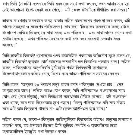
যখন তিনি (নাকভি) বলেন যে তিনি সরকারের সাথে কথা বলবেন, তখন আমার মনে হয়
সেই আলোচনা ইতোমধ্যেই হয়ে গেছে। এটি কেবল ঘটনাটিকে দীর্ঘায়িত করা মাত্র।’
ভারতে না খেলার অবস্থানে অনড় থাকায় লতিফ বাংলাদেশের প্রশংসা করে বলেন, এটি
তাদের স্বচ্ছতা ও সংকল্পের প্রতিফলন। তার কথা, ‘নিজেদের অবস্থানে অনড় থেকে
বাংলাদেশ দেখিয়ে দিয়েছে যে তারা স্বচ্ছ এবং পরিষ্কার। এবং তারা তাদের দেশের কথা
মাথায় রেখেছে। এখন পাকিস্তানের জন্য কথা বন্ধ করে ব্যবস্থা নেওয়ার সময়
এসেছে।’
তিনি ভারতীয় ক্রিকেট প্রশাসনের ওপর রাজনৈতিক প্রভাবের অভিযোগ তুলে বলেন যে,
ভারতীয় ক্রিকেট কন্ট্রোল বোর্ড ভারতের ক্ষমতাসীন দল বিজেপির প্রভাবে চলে। লতিফ
বলেন, পাকিস্তানের অনুপস্থিতি টুর্নামেন্টের প্রতি বিশ্বব্যাপী আগ্রহকে
উল্লেখযোগ্যভাবে কমিয়ে দেবে, বিশেষ করে ভারত-পাকিস্তান ম্যাচের ক্ষেত্রে।
তিনি বলেন, ‘অন্তত ৫০ শতাংশ মানুষ ভারত বনাম পাকিস্তান দেখতে চায়। সেই
আগ্রহ মরে যাবে।’ লতিফ আরও যোগ করেন, ‘যদি পাকিস্তানও বাংলাদেশের সাথে
যোগ দেয় (সরে দাঁড়ায়), তবে বিষয়গুলো সমঝোতার টেবিলে আসবে। যদি বাংলাদেশ
একা থাকে, তবে তারা নিষেধাজ্ঞার মুখে পড়বে। কিন্তু পাকিস্তানও যদি সরে দাঁড়ায়,
তবে এটি আর বিশ্বকাপ থাকবে না- এটি কেবল আইপিএল হয়ে যাবে।’
লতিফ বলেন যে, ভারত-পাকিস্তান প্রতিদ্বন্দ্বিতা ক্রিকেটের বাইরেও মানুষের মনোযোগ
আকর্ষণ করে, যার উদাহরণ হিসেবে তিনি জুনিয়র স্পোর্টস ও জ্যাভলিনের মতো
অ্যাথলেটিকস ইভেন্টের কথা উল্লেখ করেন।