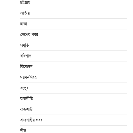
চট্টগ্রাম
জাতীয়
ঢাকা
দেশের খবর
প্রযুক্তি
বরিশাল
বিনোদন
ময়মনসিংহ
রংপুর
রাজনীতি
রাজশাহী
রাজশাহীর খবর
লীড