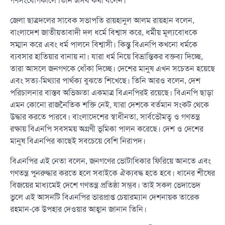
গণসংযোগকালে তিনি এসব কথা বলেন।
জেলা ছাত্রদলের সাবেক সভাপতি রায়হানুল আলম রায়হান বলেন,
বাংলাদেশ জাতীয়তাবাদী দল ধর্মে বিশ্বাস করে, ধর্মীয় মূল্যবোধকে
সম্মান করে এবং ধর্ম পালনে বিশ্বাসী। কিন্তু বিএনপি কখনো ধর্মকে
ব্যবসার হাতিয়ার বানায় না। যারা ধর্ম নিয়ে বিভ্রান্তিকর বক্তব্য দিচ্ছে,
তারা আসলে জনগণকে ধোঁকা দিচ্ছে। দেশের মানুষ এখন সচেতন হয়েছে
এবং সত্য-মিথ্যার পার্থক্য বুঝতে শিখেছে। তিনি আরও বলেন, দেশ
পরিচালনার বাস্তব অভিজ্ঞতা একমাত্র বিএনপিরই রয়েছে। বিএনপি ছাড়া
এমন কোনো রাজনৈতিক শক্তি নেই, যারা দেশকে বর্তমান সংকট থেকে
উদ্ধার করতে পারবে। বাংলাদেশের স্বাধীনতা, সার্বভৌমত্ব ও গণতন্ত্র
রক্ষায় বিএনপি সবসময় অগ্রণী ভূমিকা পালন করেছে। দেশ ও দেশের
মানুষ বিএনপির কাছেই সবচেয়ে বেশি নিরাপদ।
বিএনপির এই নেতা বলেন, জনগণের ভোটাধিকার ফিরিয়ে আনতে এবং
গণতন্ত্র পুনরুদ্ধার করতে হলে সবাইকে ঐক্যবদ্ধ হতে হবে। ধানের শীষের
বিজয়ের মাধ্যমেই দেশে গণতন্ত্র প্রতিষ্ঠা সম্ভব। তাই সকল ভেদাভেদ
ভুলে এই আসনটি বিএনপির ভারপ্রাপ্ত চেয়ারম্যান দেশনায়ক তারেক
রহমান-কে উপহার দেওয়ার আহ্বান জানান তিনি।