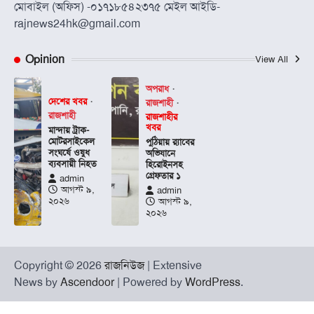
মোবাইল (অফিস) -০১৭১৮৫৪২৩৭৫ মেইল আইডি-
rajnews24hk@gmail.com
Opinion
View All
অপরাধ
দেশের খবর
রাজশাহী
রাজশাহী
রাজশাহীর
খবর
মান্দায় ট্রাক-
মোটরসাইকেল
পুঠিয়ায় র‍্যাবের
সংঘর্ষে ওষুধ
অভিযানে
ব্যবসায়ী নিহত
হিরোইনসহ
গ্রেফতার ১
admin
আগস্ট ৯,
admin
২০২৬
আগস্ট ৯,
২০২৬
Copyright © 2026
রাজনিউজ
| Extensive
News by
Ascendoor
| Powered by
WordPress
.