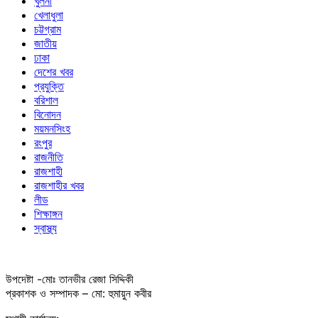
খুলনা
খেলাধুলা
চট্টগ্রাম
জাতীয়
ঢাকা
দেশের খবর
প্রযুক্তি
বরিশাল
বিনোদন
ময়মনসিংহ
রংপুর
রাজনীতি
রাজশাহী
রাজশাহীর খবর
লীড
শিক্ষাঙ্গন
স্বাস্থ্য
উপদেষ্টা -মোঃ তানভীর রেজা সিদ্দিকী
প্রকাশক ও সম্পাদক – মো: হুমায়ুন কবীর