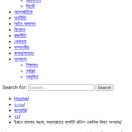
ময়মনসিংহ
সিলেট
আন্তর্জাতিক
অর্থনীতি
আইন আদালত
বিনোদন
রাজনীতি
খেলাধুলা
সম্পাদকীয়
কলাম/মতামত
অন্যান্য
শিক্ষাঙ্গন
স্বাস্থ্য
প্রযুক্তি
Search for:
Home
২০২৬
জানুয়ারি
২৪
ইরানে হামলার শঙ্কা, মধ্যপ্রাচ্যে ফ্লাইট বাতিল একাধিক বিমান সংস্থার