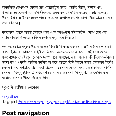
অপরদিকে কেএলএম রয়্যাল ডাচ এয়ারলাইন্স দুবাই, সৌদির রিয়াদ, দাম্মাম এবং
ইসরায়েলের তেলআবিবে অনির্দিষ্টকালের জন্য ফ্লাইট বাতিল করেছে। তারা বলেছে,
ইরান, ইরাক ও ইসরায়েলসহ গালফ অঞ্চলের একাধিক দেশের আকাশসীমা এড়িয়ে চলছে
তাদের বিমান।
যুক্তরাষ্ট্র ইরানে হামলা চালাতে পারে এমন আশঙ্কায় ইউনাইটেড এয়ারওয়েস এবং
এয়ার কানাডা ইসরায়েলে বিমান চলাচল বন্ধ করে দিয়েছে।
গত বছরের ডিসেম্বরে ইরানে সরকার বিরোধী বিক্ষোভ শুরু হয়। এটি সহিংস রূপ ধারণ
করলে ইরানের নিরাপত্তাবাহিনী এ বিক্ষোভ কঠোরভাবে দমন করে। ওই সময় থেকে
যুক্তরাষ্ট্রের প্রেসিডেন্ট ডোনা্ল্ড ট্রাম্প বলে আসছেন, ইরান সরকার যদি বিক্ষোভকারীদের
হত্যা বন্ধ ও ফাঁসি কার্যকর স্থগিত না করে তাহলে তিনি ইরানে হামলা চালানোর নির্দেশ
দেবেন। গত সপ্তাহে ধারণা করা হচ্ছিল, ইরানে যে কোনো সময় হামলা চালাবে মার্কিন
সেনারা। কিন্তু ট্রাম্প এ পরিকল্পনা থেকে সরে আসেন। কিন্তু গত কয়েকদিন ধরে
আবারও হামলার ইঙ্গিত দিচ্ছেন তিনি।
সূত্র: ফিন্যান্সিয়াল এক্সপ্রেস
আন্তর্জাতিক
Tagged
ইরানে হামলার শঙ্কা
,
মধ্যপ্রাচ্যে ফ্লাইট বাতিল একাধিক বিমান সংস্থার
Post navigation