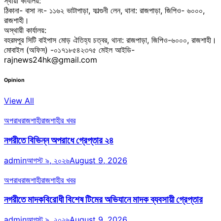
স্থায়ী কার্যালয়:
ঠিকানা- বাসা নং- ১১৬২ ভাটাপাড়া, ফাল্গুনী লেন, থানা: রাজপাড়া, জিপিও- ৬০০০,
রাজশাহী।
অস্থায়ী কার্যালয়:
বহরমপুর সিটি বাইপাস মোড় ঐতিহ্য চত্বর, থানা: রাজপাড়া, জিপিও-৬০০০, রাজশাহী।
মোবাইল (অফিস) -০১৭১৮৫৪২৩৭৫ মেইল আইডি-
rajnews24hk@gmail.com
Opinion
View All
অপরাধ
রাজশাহী
রাজশাহীর খবর
নগরীতে বিভিন্ন অপরাধে গ্রেপ্তার ২৪
admin
আগস্ট ৯, ২০২৬
August 9, 2026
অপরাধ
রাজশাহী
রাজশাহীর খবর
নগরীতে মাদকবিরোধী বিশেষ টিমের অভিযানে মাদক ব্যবসায়ী গ্রেপ্তার
admin
আগস্ট ৯, ২০২৬
August 9, 2026