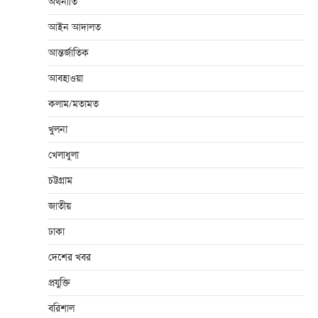
অর্থনীতি
আইন আদালত
আন্তর্জাতিক
আবহাওয়া
কলাম/মতামত
খুলনা
খেলাধুলা
চট্টগ্রাম
জাতীয়
ঢাকা
দেশের খবর
প্রযুক্তি
বরিশাল