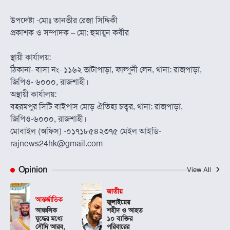
উপদেষ্টা -মোঃ তানভীর রেজা সিদ্দিকী
প্রকাশক ও সম্পাদক – মো: হুমায়ুন কবীর
স্থায়ী কার্যালয়:
ঠিকানা- বাসা নং- ১১৬২ ভাটাপাড়া, ফাল্গুনী লেন, থানা: রাজপাড়া,
জিপিও- ৬০০০, রাজশাহী।
অস্থায়ী কার্যালয়:
বহরমপুর সিটি বাইপাস মোড় ঐতিহ্য চত্বর, থানা: রাজপাড়া,
জিপিও-৬০০০, রাজশাহী।
মোবাইল (অফিস) -০১৭১৮৫৪২৩৭৫ মেইল আইডি-
rajnews24hk@gmail.com
Opinion
View All
জাতীয়
আন্তর্জাতিক
জুলাইয়ের
আঞ্চলিক
শহীদ ও আহত
যুদ্ধের মধ্যে
১০ ব্যক্তির
সৌদি আরব,
পরিবারের