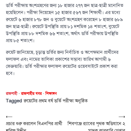
ভর্তি পরীক্ষায় অংশগ্রহণের জন্য ১৮ হাজার ২৭৭ জন ছাত্র-ছাত্রী মনোনিত
হয়েছিলেন। পরীক্ষা দিয়েছেন ১৫ হাজার ৫৬৭ জন শিক্ষার্থী। এর মধ্যে
রুয়েটে ৬ হাজার ৮৭৮ জন ও বুয়েটে অংশগ্রহণ করেছেন ৮ হাজার ৬৮৯
জন ছাত্র-ছাত্রী। রুয়েটে উপস্থিতি প্রায় ৮১ দশমিক ১৪ শতাংশ, বুয়েটে
উপস্থিতি প্রায় ৮৮ দশমিক ৬৬ শতাংশ, অর্থাৎ ভর্তি পরীক্ষায় উপস্থিতি
প্রায় ৮৫ শতাংশ।
রুয়েট জানিয়েছে, চূড়ান্ত ভর্তির জন্য নির্বাচিত ও অপেক্ষমান প্রার্থীদের
ফলাফল এবং নামের তালিকা প্রকাশের সম্ভাব্য তারিখ আগামী ৬
ফেব্রুয়ারি। ভর্তি পরীক্ষার ফলাফল রুয়েটের ওয়েবসাইটে প্রকাশ করা
হবে।
রাজশাহী
রাজশাহীর খবর
শিক্ষাঙ্গন
Tagged
রুয়েটের প্রথম বর্ষ ভর্তি পরীক্ষা অনুষ্ঠিত
Post
⟵
⟶
প্রচার শুরু করলেন বিএনপির প্রার্থী
শিবগঞ্জে র‍্যাবের পৃথক অভিযানে ২
navigation
শরিফ উদ্দীন
মাদক কারবারি গ্রেপ্তার