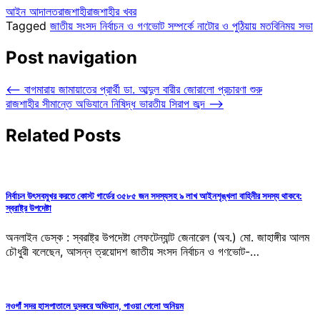
আইন আদালত
রাজশাহী
রাজশাহীর খবর
Tagged
জাতীয় সংসদ নির্বাচন ও গণভোট সম্পর্কে নাটোর ও পুঠিয়ায় মতবিনিময় সভা
Post navigation
⟵
বাগমারায় জামায়াতের প্রার্থী ডা. আব্দুল বারীর জোরালো প্রচারণা শুরু
রাজশাহীর সীমান্তে অভিযানে নিষিদ্ধ ভারতীয় সিরাপ জব্দ
⟶
Related Posts
নির্বাচন উৎসবমুখর করতে কোস্ট গার্ডের ৩৫৮৫ জন সদস্যসহ ৯ লাখ আইনশৃঙ্খলা বাহিনীর সদস্য থাকবে:
স্বরাষ্ট্র উপদেষ্টা
অনলাইন ডেস্ক : স্বরাষ্ট্র উপদেষ্টা লেফটেন্যান্ট জেনারেল (অব.) মো. জাহাঙ্গীর আলম
চৌধুরী বলেছেন, আসন্ন ত্রয়োদশ জাতীয় সংসদ নির্বাচন ও গণভোট-…
নওগাঁ সদর হাসপাতালে দুদকরে অভিযান, পাওয়া গেলো অনিয়ম