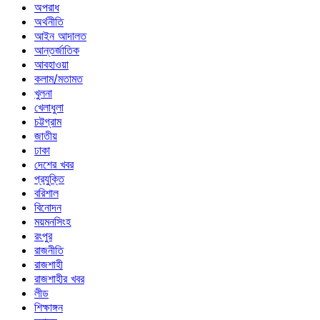
অপরাধ
অর্থনীতি
আইন আদালত
আন্তর্জাতিক
আবহাওয়া
কলাম/মতামত
খুলনা
খেলাধুলা
চট্টগ্রাম
জাতীয়
ঢাকা
দেশের খবর
প্রযুক্তি
বরিশাল
বিনোদন
ময়মনসিংহ
রংপুর
রাজনীতি
রাজশাহী
রাজশাহীর খবর
লীড
শিক্ষাঙ্গন