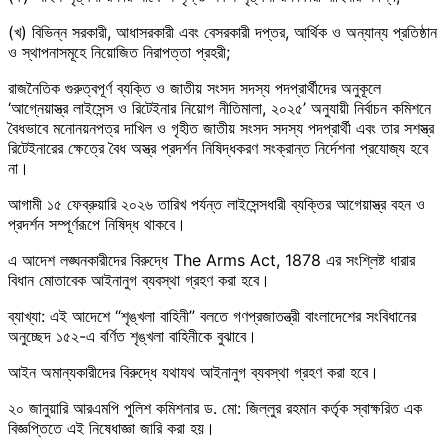
(খ) বিভিন্ন সরকারী, আধাসরকারী এবং বেসরকারী দপ্তর, আর্থিক ও অন্যান্য প্রতিষ্ঠান
ও স্থাপনাসমূহে নিয়োজিত নিরাপত্তা প্রহরী;
রাজনৈতিক গুরুত্বপূর্ণ ব্যক্তি ও জাতীয় সংসদ সদস্য পদপ্রার্থীদের অনুকূলে
‘আগ্নেয়াস্ত্র লাইসেন্স ও রিটেইনার নিয়োগ নীতিমালা, ২০২৫’ অনুযায়ী নির্বাচন কমিশনে
বৈধভাবে মনোনয়নপত্র দাখিল ও গৃহীত জাতীয় সংসদ সদস্য পদপ্রার্থী এবং তার সশস্ত্র
রিটেইনারের ক্ষেত্রে বৈধ অস্ত্র প্রদর্শন নিষিদ্ধকরণ সংক্রান্ত নির্দেশনা প্রযোজ্য হবে
না।
আগামী ১৫ ফেব্রুয়ারি ২০২৬ তারিখ পর্যন্ত লাইসেন্সধারী ব্যক্তির আগেয়াস্ত্র বহন ও
প্রদর্শন সম্পূর্ণরূপে নিষিদ্ধ থাকবে।
এ আদেশ লঙ্ঘনকারীদের বিরুদ্ধে The Arms Act, 1878 এর সংশ্লিষ্ট ধারার
বিধান মোতাবেক আইনানুগ ব্যবস্থা গ্রহণ করা হবে।
ব্যাখ্যা: এই আদেশে “শৃঙ্খলা বাহিনী” বলতে গণপ্রজাতন্ত্রী বাংলাদেশের সংবিধানের
অনুচ্ছেদ ১৫২-এ বর্ণিত শৃঙ্খলা বাহিনীকে বুঝাবে।
আইন অমান্যকারীদের বিরুদ্ধে যথাযথ আইনানুগ ব্যবস্থা গ্রহণ করা হবে।
২০ জানুয়ারি আরএমপি পুলিশ কমিশনার ড. মো: জিল্‌লুর রহমান কর্তৃক স্বাক্ষরিত এক
বিজ্ঞপ্তিতে এই নিষেধাজ্ঞা জারি করা হয়।