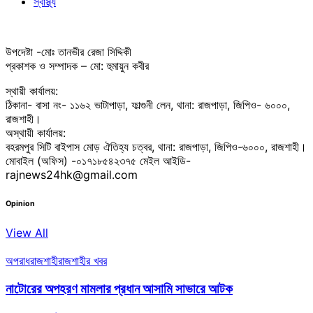
স্বাস্থ্য
উপদেষ্টা -মোঃ তানভীর রেজা সিদ্দিকী
প্রকাশক ও সম্পাদক – মো: হুমায়ুন কবীর
স্থায়ী কার্যালয়:
ঠিকানা- বাসা নং- ১১৬২ ভাটাপাড়া, ফাল্গুনী লেন, থানা: রাজপাড়া, জিপিও- ৬০০০,
রাজশাহী।
অস্থায়ী কার্যালয়:
বহরমপুর সিটি বাইপাস মোড় ঐতিহ্য চত্বর, থানা: রাজপাড়া, জিপিও-৬০০০, রাজশাহী।
মোবাইল (অফিস) -০১৭১৮৫৪২৩৭৫ মেইল আইডি-
rajnews24hk@gmail.com
Opinion
View All
অপরাধ
রাজশাহী
রাজশাহীর খবর
নাটোরের অপহরণ মামলার প্রধান আসামি সাভারে আটক