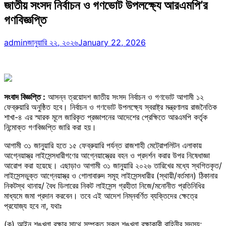
জাতীয় সংসদ নির্বাচন ও গণভোট উপলক্ষ্যে আরএমপি’র
গণবিজ্ঞপ্তি
admin
জানুয়ারি ২২, ২০২৬
January 22, 2026
সংবাদ বিজ্ঞপ্তি :
আসন্ন ত্রয়োদশ জাতীয় সংসদ নির্বাচন ও গণভোট আগামী ১২
ফেব্রুয়ারি অনুষ্ঠিত হবে। নির্বাচন ও গণভোট উপলক্ষ্যে স্বরাষ্ট্র মন্ত্রণালয় রাজনৈতিক
শাখা-৪ এর স্মারক মূলে জারিকৃত প্রজ্ঞাপনের আদেশের প্রেক্ষিতে আরএমপি কর্তৃক
নিন্মোক্ত গণবিজ্ঞপ্তি জারি করা হয়।
আগামী ৩১ জানুয়ারি হতে ১৫ ফেব্রুয়ারি পর্যন্ত রাজশাহী মেট্রোপলিটন এলাকায়
আগ্নেয়াস্ত্র লাইসেন্সধারীগণের আগ্নেয়াস্ত্রের বহন ও প্রদর্শন করার উপর নিষেধাজ্ঞা
আরোপ করা হয়েছে। এছাড়াও আগামী ৩১ জানুয়ারি ২০২৬ তারিখের মধ্যে স্থগিতকৃত/
লাইসেন্সভুক্ত আগ্নেয়াস্ত্র ও গোলাবারুদ সমূহ লাইসেন্সধারীর (স্থায়ী/বর্তমান) ঠিকানার
নিকটস্থ থানায়/ বৈধ ডিলারের নিকট লাইসেন্স গ্রহীতা নিজে/মনোনীত প্রতিনিধির
মাধ্যমে জমা প্রদান করবেন। তবে এই আদেশ নিম্নবর্ণিত ব্যক্তিদের ক্ষেত্রে
প্রযোজ্য হবে না, যথাঃ
(ক) আইন শৃঙ্খলা রক্ষার সাথে সম্পৃক্ত সকল শৃঙ্খলা রক্ষাকারী বাহিনীর সদস্য;