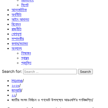
ময়মনসিংহ
সিলেট
আন্তর্জাতিক
অর্থনীতি
আইন আদালত
বিনোদন
রাজনীতি
খেলাধুলা
সম্পাদকীয়
কলাম/মতামত
অন্যান্য
শিক্ষাঙ্গন
স্বাস্থ্য
প্রযুক্তি
Search for:
Home
২০২৬
জানুয়ারি
২২
জাতীয় সংসদ নির্বাচন ও গণভোট উপলক্ষ্যে আরএমপি’র গণবিজ্ঞপ্তি