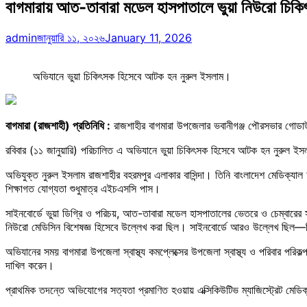
বাগমারায় আত-তাবারা মডেল হাসপাতালে ভুয়া নিউরো চিক
admin
জানুয়ারি ১১, ২০২৬
January 11, 2026
অভিযানে ভুয়া চিকিৎসক হিসেবে আটক হন নুরুল ইসলাম।
বাগমারা (রাজশাহী) প্রতিনিধি :
রাজশাহীর বাগমারা উপজেলার ভবানীগঞ্জ পৌরসভার গোড
রবিবার (১১ জানুয়ারি) পরিচালিত এ অভিযানে ভুয়া চিকিৎসক হিসেবে আটক হন নুরুল ইস
অভিযুক্ত নুরুল ইসলাম রাজশাহীর বহরমপুর এলাকার বাসিন্দা। তিনি বাংলাদেশ মেডিক্যাল
শিক্ষাগত যোগ্যতা শুধুমাত্র এইচএসসি পাস।
সাইনবোর্ডে ভুয়া ডিগ্রি ও পরিচয়, আত-তাবারা মডেল হাসপাতালের ভেতরে ও চেম্বারে
নিউরো মেডিসিন বিশেষজ্ঞ হিসেবে উল্লেখ করা ছিল। সাইনবোর্ডে আরও উল্লেখ ছিল—তিনি ব
অভিযানের সময় বাগমারা উপজেলা স্বাস্থ্য কমপ্লেক্সের উপজেলা স্বাস্থ্য ও পরিবার পরি
দাখিল করেন।
প্রাথমিক তদন্তে অভিযোগের সত্যতা প্রমাণিত হওয়ায় এক্সিকিউটিভ ম্যাজিস্ট্রেট মেডি