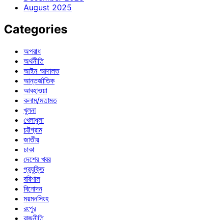
August 2025
Categories
অপরাধ
অর্থনীতি
আইন আদালত
আন্তর্জাতিক
আবহাওয়া
কলাম/মতামত
খুলনা
খেলাধুলা
চট্টগ্রাম
জাতীয়
ঢাকা
দেশের খবর
প্রযুক্তি
বরিশাল
বিনোদন
ময়মনসিংহ
রংপুর
রাজনীতি