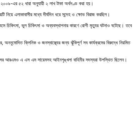
 ২০০৯-এর ৫২ ধারা অনুযায়ী ২ লাখ টাকা অর্থদণ্ড করা হয়।
টি নিয়ে এলাকাবাসীর মধ্যে দীর্ঘদিন ধরে সন্দেহ ও ক্ষোভ বিরাজ করছিল।
 চিকিৎসা, ভুল চিকিৎসা ও অব্যবস্থাপনার কারণে রোগী মৃত্যুর ঘটনাও ঘটেছে। তবে
নুমোদিত ক্লিনিক ও জনস্বাস্থ্যের জন্য ঝুঁকিপূর্ণ সব কার্যক্রমের বিরুদ্ধে নিয়মিত
লেক্সের আরএমও এ এস এম সায়েমসহ আইনশৃঙ্খলা বাহিনীর সদস্যরা উপস্থিত ছিলেন।