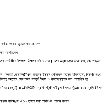
ে আটক করেছে ভ্রাম্যমান আদালত।
া দিয়ে আসছিলেন।
িউরো মেডিসিন বিশেষজ্ঞ হিসেবে পরিচয় দেন। তবে অনুসন্ধানে জানা যায়, তার প্রকৃত
পিএস (নিউরো মেডিসিন)”এবং জহুরুল ইসলাম মেডিকেল কলেজ হাসপাতাল, কিশোরগঞ্জের
ন্তু তদন্তে এসব তথ্য সম্পূর্ণ মিথ্যা ও প্রতারণামূলক বলে প্রমাণিত হয়।
কমিশনার (ভূমি) ও এক্সিকিউটিভ ম্যাজিস্ট্রেট সাইফুল ইসলাম ভূঁঞার কাছে প্রসিকিউশন
নাশ্রম কারাদণ্ড ও ১০ হাজার টাকা অর্থদণ্ড প্রদান করেন।