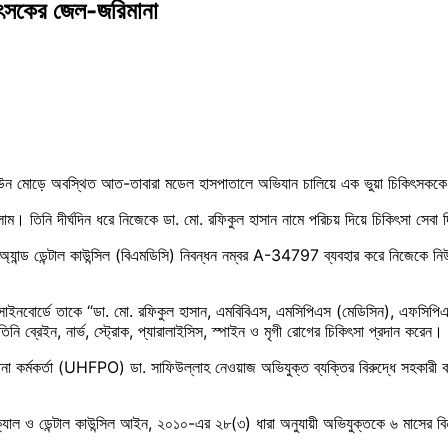
িৎসকের জেল-জরিমানা
াউন মোড়ে অবস্থিত আত-তাবারা মডেল হাসপাতালে অভিযান চালিয়ে এক ভুয়া চিকিৎসকক
লাম। তিনি দীর্ঘদিন ধরে নিজেকে ডা. মো. রফিকুল হাসান নামে পরিচয় দিয়ে চিকিৎসা সেব
 অ্যান্ড ডেন্টাল কাউন্সিল (বিএমডিসি) নিবন্ধন নম্বর A-34797 ব্যবহার করে নিজেকে ন
র সাইনবোর্ডে তাকে “ডা. মো. রফিকুল হাসান, এমবিবিএস, এমসিপিএস (মেডিসিন), এফসি
্রেইন, নার্ভ, স্ট্রোক, প্যারালাইসিস, স্পাইন ও মৃগী রোগের চিকিৎসা প্রদান করেন। কি
কল্পনা কর্মকর্তা (UHFPO) ডা. সাফিউল্লাহ নেওয়াজ অভিযুক্ত ব্যক্তির বিরুদ্ধে সহকারী 
ক্যাল ও ডেন্টাল কাউন্সিল আইন, ২০১০-এর ২৮(৩) ধারা অনুযায়ী অভিযুক্তকে ৬ মাসের বি