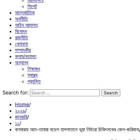
ময়মনসিংহ
সিলেট
আন্তর্জাতিক
অর্থনীতি
আইন আদালত
বিনোদন
রাজনীতি
খেলাধুলা
সম্পাদকীয়
কলাম/মতামত
অন্যান্য
শিক্ষাঙ্গন
স্বাস্থ্য
প্রযুক্তি
Search for:
Home
২০২৬
জানুয়ারি
১১
বাগমারায় আত-তাবারা মডেল হাসপাতালে ভুয়া নিউরো চিকিৎসকের জেল-জরিমানা