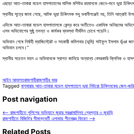
এছাড়া আত-তাবারা মডেল হাসপাতালের মালিক মশিউর রহমানকে জেনে-শুনে ভুয়া চিকিৎস
স্থানীয় সূত্রে জানা গেছে, আটক ভুয়া চিকিৎসক শুধু ভবানীগঞ্জেই নয়, তিনি আত্রাই উপ
এদিকে আত-তাবারা মডেল হাসপাতালকে কেন্দ্র করে অতীতেও একাধিক অনিয়মের অভিযোগ 
এসব অভিযোগের সুষ্ঠু তদন্ত ও কার্যকর ব্যবস্থা দীর্ঘদিন চোখে পড়েনি।
অভিযান শেষে নির্বাহী ম্যাজিস্ট্রেট ও সহকারী কমিশনার (ভূমি) সাইফুল ইসলাম ভূঁঞা জা
অভিযান চলবে।”
স্থানীয় সচেতন মহল এ অভিযানকে স্বাগত জানিয়ে অন্যান্য বেসরকারি ক্লিনিক ও হাস
আইন আদালত
রাজশাহী
রাজশাহীর খবর
Tagged
বাগমারায় আত-তাবারা মডেল হাসপাতালে ভুয়া নিউরো চিকিৎসকের জেল-জরি
Post navigation
⟵
রাজশাহীতে পুলিশের অভিযানে জুয়ার সরঞ্জামাদিসহ গ্রেপ্তার ৩ জুয়াড়ি
রাজশাহীতে বিজিবি’র সীমান্তবর্তী এলাকায় শীতবস্ত্র বিতরণ
⟶
Related Posts