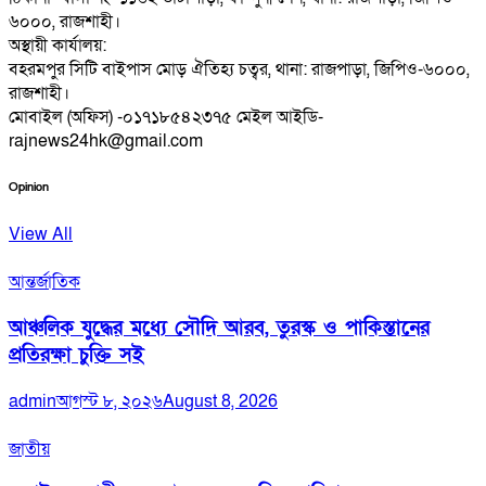
৬০০০, রাজশাহী।
অস্থায়ী কার্যালয়:
বহরমপুর সিটি বাইপাস মোড় ঐতিহ্য চত্বর, থানা: রাজপাড়া, জিপিও-৬০০০,
রাজশাহী।
মোবাইল (অফিস) -০১৭১৮৫৪২৩৭৫ মেইল আইডি-
rajnews24hk@gmail.com
Opinion
View All
আন্তর্জাতিক
আঞ্চলিক যুদ্ধের মধ্যে সৌদি আরব, তুরস্ক ও পাকিস্তানের
প্রতিরক্ষা চুক্তি সই
admin
আগস্ট ৮, ২০২৬
August 8, 2026
জাতীয়