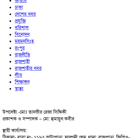
জাতীয়
ঢাকা
দেশের খবর
প্রযুক্তি
বরিশাল
বিনোদন
ময়মনসিংহ
রংপুর
রাজনীতি
রাজশাহী
রাজশাহীর খবর
লীড
শিক্ষাঙ্গন
স্বাস্থ্য
উপদেষ্টা -মোঃ তানভীর রেজা সিদ্দিকী
প্রকাশক ও সম্পাদক – মো: হুমায়ুন কবীর
স্থায়ী কার্যালয়:
ঠিকানা- বাসা নং- ১১৬২ ভাটাপাড়া, ফাল্গুনী লেন, থানা: রাজপাড়া, জিপিও-