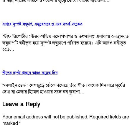
ও তীব্র শীতের কারণে উপজেলায় জুড়ে বোরো ধানের বীজতলা…
সাগরে সুস্পষ্ট লঘুচাপ, সমুদ্রবন্দরে ৩ নম্বর সতর্ক সংকেত
স্টাফ রিপোর্টার : উত্তর-পশ্চিম বঙ্গোপসাগর ও তৎসংলগ্ন এলাকায় অবস্থানরত
লঘুচাপটি ঘনীভূত হয়ে সুস্পষ্ট লঘুচাপে পরিণত হয়েছে। এটি আরও ঘনীভূত
হতে…
শীতের দাপট থাকবে আরও কয়েক দিন
অনলাইন ডেস্ক : দেশজুড়ে জেঁকে বসেছে তীব্র শীত। কয়েক দিন ধরে সূর্যের
দেখা না মেলায় হিমেল হাওয়ার সঙ্গে ঘন কুয়াশা…
Leave a Reply
Your email address will not be published.
Required fields are
marked
*