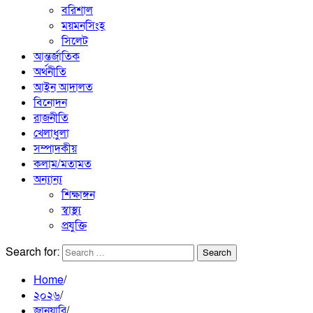
বরিশাল
ময়মনসিংহ
সিলেট
আন্তর্জাতিক
অর্থনীতি
আইন আদালত
বিনোদন
রাজনীতি
খেলাধুলা
সম্পাদকীয়
কলাম/মতামত
অন্যান্য
শিক্ষাঙ্গন
স্বাস্থ্য
প্রযুক্তি
Search for:
Home
২০২৬
জানুয়ারি