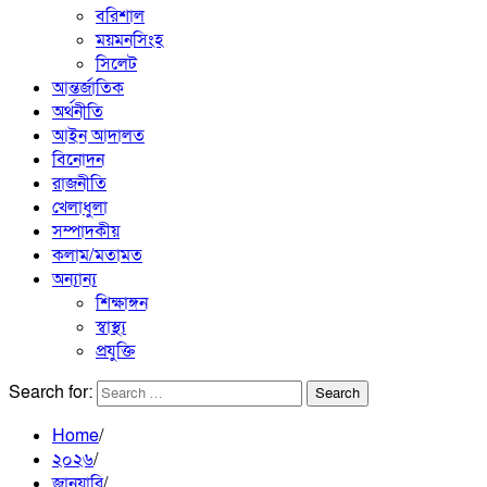
বরিশাল
ময়মনসিংহ
সিলেট
আন্তর্জাতিক
অর্থনীতি
আইন আদালত
বিনোদন
রাজনীতি
খেলাধুলা
সম্পাদকীয়
কলাম/মতামত
অন্যান্য
শিক্ষাঙ্গন
স্বাস্থ্য
প্রযুক্তি
Search for:
Home
২০২৬
জানুয়ারি