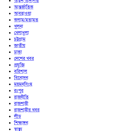
আইন আদালত
আন্তর্জাতিক
আবহাওয়া
কলাম/মতামত
খুলনা
খেলাধুলা
চট্টগ্রাম
জাতীয়
ঢাকা
দেশের খবর
প্রযুক্তি
বরিশাল
বিনোদন
ময়মনসিংহ
রংপুর
রাজনীতি
রাজশাহী
রাজশাহীর খবর
লীড
শিক্ষাঙ্গন
স্বাস্থ্য