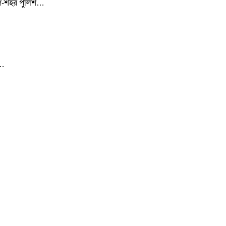
 উপ-শহর পুলিশ…
র…