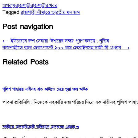
অপরাধ
রাজশাহী
রাজশাহীর খবর
Tagged
রাজশাহী সীমান্তে ভারতীয় মদ জব্দ
Post navigation
⟵
ইউক্রেনে রুশ সেনারা ‘ঈশ্বরের লক্ষ্য’ পূরণ করছে : পুতিন
রাজশাহীতে র‍্যাব চেকপোস্টে ২০০ গ্রাম হেরোইনসহ স্বামী-স্ত্রী গ্রেপ্তার
⟶
Related Posts
পুলিশ পাহারায় নারীসহ রাত কাটাতে চেয়ে ভুয়া জজ আটক
পাবনা প্রতিনিধি : নিজেকে সহকারি জজ পরিচয় দিয়ে এক নারীসহ পুলিশ পা
নগরীতে মাদকবিরোধী অভিযানে মাদকসহ গ্রেপ্তার ৩