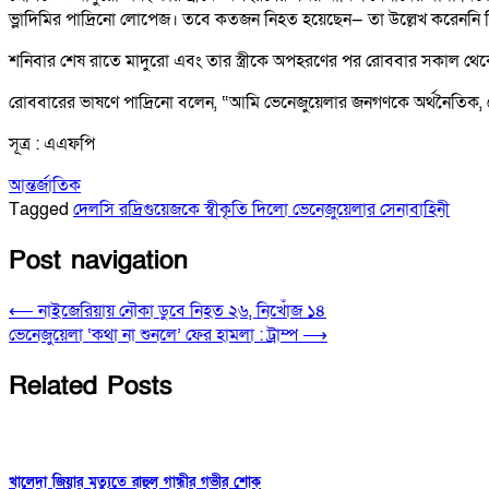
ভ্লাদিমির পাদ্রিনো লোপেজ। তবে কতজন নিহত হয়েছেন— তা উল্লেখ করেননি 
শনিবার শেষ রাতে মাদুরো এবং তার স্ত্রীকে অপহরণের পর রোববার সকাল থেকে
রোববারের ভাষণে পাদ্রিনো বলেন, “আমি ভেনেজুয়েলার জনগণকে অর্থনৈতিক, পে
সূত্র : এএফপি
আন্তর্জাতিক
Tagged
দেলসি রদ্রিগুয়েজকে স্বীকৃতি দিলো ভেনেজুয়েলার সেনাবাহিনী
Post navigation
⟵
নাইজেরিয়ায় নৌকা ডুবে নিহত ২৬, নিখোঁজ ১৪
ভেনেজুয়েলা ‘কথা না শুনলে’ ফের হামলা : ট্রাম্প
⟶
Related Posts
খালেদা জিয়ার মৃত্যুতে রাহুল গান্ধীর গভীর শোক