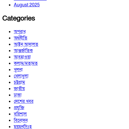
August 2025
Categories
অপরাধ
অর্থনীতি
আইন আদালত
আন্তর্জাতিক
আবহাওয়া
কলাম/মতামত
খুলনা
খেলাধুলা
চট্টগ্রাম
জাতীয়
ঢাকা
দেশের খবর
প্রযুক্তি
বরিশাল
বিনোদন
ময়মনসিংহ