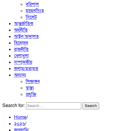
বরিশাল
ময়মনসিংহ
সিলেট
আন্তর্জাতিক
অর্থনীতি
আইন আদালত
বিনোদন
রাজনীতি
খেলাধুলা
সম্পাদকীয়
কলাম/মতামত
অন্যান্য
শিক্ষাঙ্গন
স্বাস্থ্য
প্রযুক্তি
Search for:
Home
২০২৬
জানুয়ারি