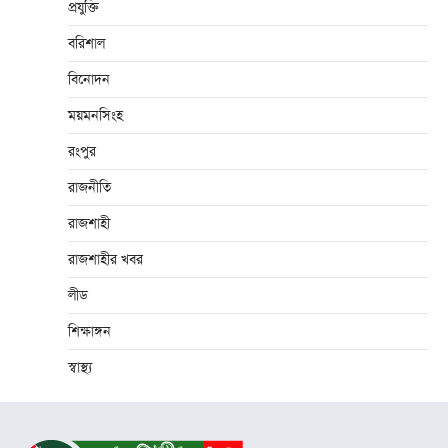
প্রযুক্তি
বরিশাল
বিনোদন
ময়মনসিংহ
রংপুর
রাজনীতি
রাজশাহী
রাজশাহীর খবর
লীড
শিক্ষাঙ্গন
স্বাস্থ্য