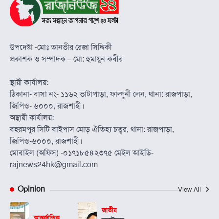
উপদেষ্টা -মোঃ তানভীর রেজা সিদ্দিকী
প্রকাশক ও সম্পাদক – মো: হুমায়ুন কবীর
স্থায়ী কার্যালয়:
ঠিকানা- বাসা নং- ১১৬২ ভাটাপাড়া, ফাল্গুনী লেন, থানা: রাজপাড়া,
জিপিও- ৬০০০, রাজশাহী।
অস্থায়ী কার্যালয়:
বহরমপুর সিটি বাইপাস মোড় ঐতিহ্য চত্বর, থানা: রাজপাড়া,
জিপিও-৬০০০, রাজশাহী।
মোবাইল (অফিস) -০১৭১৮৫৪২৩৭৫ মেইল আইডি-
rajnews24hk@gmail.com
Opinion
View All
জাতীয়
আন্তর্জাতিক