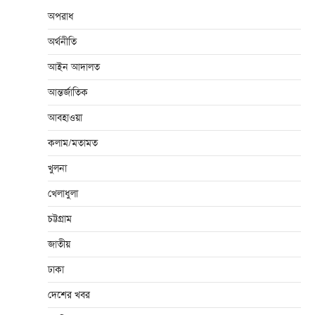
অপরাধ
অর্থনীতি
আইন আদালত
আন্তর্জাতিক
আবহাওয়া
কলাম/মতামত
খুলনা
খেলাধুলা
চট্টগ্রাম
জাতীয়
ঢাকা
দেশের খবর