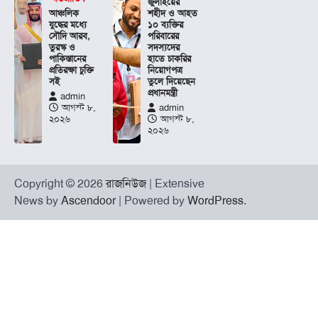
জুলাইয়ের
আঞ্চলিক
শহীদ ও আহত
যুদ্ধের মধ্যে
১০ ব্যক্তির
সৌদি আরব,
পরিবারের
তুরস্ক ও
সদস্যদের
পাকিস্তানের
হাতে চাকরির
প্রতিরক্ষা চুক্তি
নিয়োগপত্র
সই
তুলে দিয়েছেন
প্রধানমন্ত্রী
admin
আগস্ট ৮,
admin
২০২৬
আগস্ট ৮,
২০২৬
Copyright © 2026
রাজনিউজ
| Extensive
News by
Ascendoor
| Powered by
WordPress
.