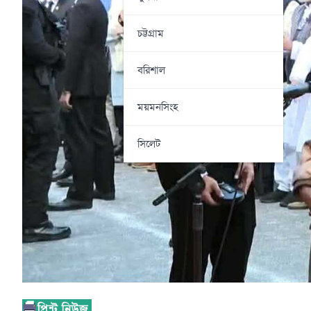
চট্টগ্রাম
বরিশাল
ময়মনসিংহ
সিলেট