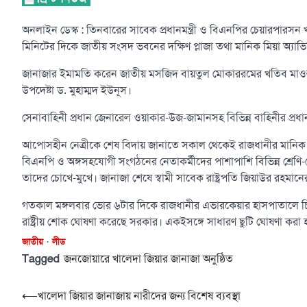
অনলাইন ডেস্ক : তিনবারের সাবেক প্রধানমন্ত্রী ও বিএনপির চেয়ারপারসন 
মিনিটের দিকে জাতীয় সংসদ ভবনের দক্ষিণ প্লাজা তথা মানিক মিয়া অ্যাভি
জানাজার ইমামতি করেন জাতীয় মসজিদ বায়তুল মোকাররমের খতিব মাওলানা
উপদেষ্টা ড. মুহাম্মদ ইউনূস।
সেনাবাহিনী প্রধান জেনারেল ওয়াকার-উজ-জামানসহ বিভিন্ন বাহিনীর প্র
আপোসহীন নেত্রীকে শেষ বিদায় জানাতে সকাল থেকেই রাজধানীর মানিক মিয়া
বিএনপি ও অঙ্গসহযোগী সংগঠনের নেতাকর্মীদের পাশাপাশি বিভিন্ন শ্রে
তাদের চোখে-মুখে। জানাজা শেষে স্বামী সাবেক রাষ্ট্রপতি জিয়াউর রহমা
গতকাল মঙ্গলবার ভোর ৬টার দিকে রাজধানীর এভারকেয়ার হাসপাতালে চিকি
রাষ্ট্রীয় শোক ঘোষণা করেছে সরকার। একইসঙ্গে সাধারণ ছুটি ঘোষণা কর
জাতীয়
লীড
Tagged
জনজোয়ারে খালেদা জিয়ার জানাজা অনুষ্ঠিত
Post
⟵
খালেদা জিয়ার জানাজায় নারীদের জন্য বিশেষ ব্যবস্থা