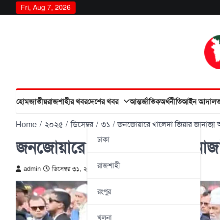
Skip
Fri, Aug 7, 2026
to
content
হোম
জাতীয়
রাজশাহীর খবর
দেশের খবর
আন্তর্জাতিক
অর্থনীতি
আইন আদাল
Home
২০২৫
ডিসেম্বর
৩১
জনজোয়ারে খালেদা জিয়ার জানাজা অন
ঢাকা
জনজোয়ারে খালেদা জিয়ার জানাজা 
রাজশাহী
admin
ডিসেম্বর ৩১, ২০২৫
রংপুর
খুলনা