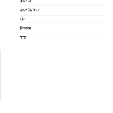
রাজশাহী
রাজশাহীর খবর
লীড
শিক্ষাঙ্গন
স্বাস্থ্য