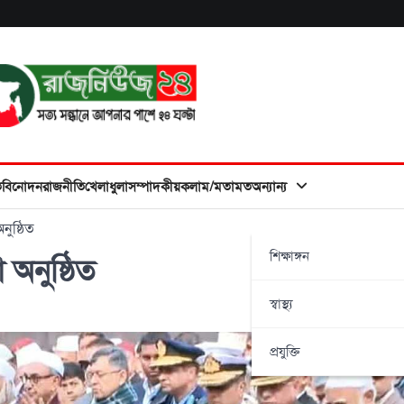
ত
বিনোদন
রাজনীতি
খেলাধুলা
সম্পাদকীয়
কলাম/মতামত
অন্যান্য
ুষ্ঠিত
শিক্ষাঙ্গন
অনুষ্ঠিত
স্বাস্থ্য
প্রযুক্তি