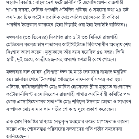
সংবাদ বিজ্ঞপ্তি : বাংলাদেশ ফটোজার্নালিস্ট এসোসিয়েশন রাজশাহী
শাখার সদস্য, দৈনিক গণধ্বনি প্রতিদিন পত্রিকা ও সময়ের কথা ২৪ ডট
কম’- এর চিফ ফটো সাংবাদিক মোঃ কাবিল হোসেনের স্ত্রী কবিতা
পারভীন ইন্তেকাল করেছেন (ইন্না লিল্লাহি ওয়া ইন্না ইলাইহি রাজিউন)।
মঙ্গলবার (৩০ ডিসেম্বর) দিবাগত রাত ১ টা ৩০ মিনিটে রাজশাহী
মেডিকেল কলেজ হাসপাতালের আইসিইউতে চিকিৎসাধীন অবস্থায় শেষ
নিঃশ্বাস ত্যাগ করেন। মৃত্যুকালে তাঁর বয়স হয়েছিল ৫৪ বছর। তিনি
স্বামী, দুই মেয়ে, আত্মীয়স্বজনসহ অসংখ্য গুণগ্রাহী রেখে গেছেন।
মঙ্গলবার বাদ যোহর খুলিপাড়া ঈদগাহ মাঠে জানাজার নামাজ অনুষ্ঠিত
হয়। জানাজা শেষে টিকাপাড়া গোরস্থানে দাফনকার্য সম্পন্ন করা হয়।
এদিকে, ফটোজার্নালিস্ট মোঃ কাবিল হোসেনের স্ত্রী’র মৃত্যুতে বাংলাদেশ
ফটোজার্নালিস্ট এসোসিয়েশন রাজশাহী শাখার কার্যনির্বাহী কমিটির পক্ষ
থেকে এসোসিয়েশনের সভাপতি মোঃ শরিফুল ইসলাম তোতা ও সাধারণ
সম্পাদক মোঃ সামাদ খান গভীর শোক ও দুঃখ প্রকাশ করেছেন।
এক প্রেস বিজ্ঞপ্তির মাধ্যমে নেতৃবৃন্দ মরহুমার রুহের মাগফেরাত কামনা
করেন এবং শোকসন্তপ্ত পরিবারের সদস্যদের প্রতি গভীর সমবেদনা
জানিয়েছেন।