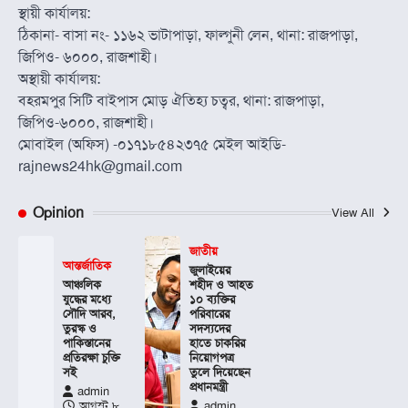
স্থায়ী কার্যালয়:
ঠিকানা- বাসা নং- ১১৬২ ভাটাপাড়া, ফাল্গুনী লেন, থানা: রাজপাড়া,
জিপিও- ৬০০০, রাজশাহী।
অস্থায়ী কার্যালয়:
বহরমপুর সিটি বাইপাস মোড় ঐতিহ্য চত্বর, থানা: রাজপাড়া,
জিপিও-৬০০০, রাজশাহী।
মোবাইল (অফিস) -০১৭১৮৫৪২৩৭৫ মেইল আইডি-
rajnews24hk@gmail.com
Opinion
View All
জাতীয়
আন্তর্জাতিক
জুলাইয়ের
আঞ্চলিক
শহীদ ও আহত
যুদ্ধের মধ্যে
১০ ব্যক্তির
সৌদি আরব,
পরিবারের
তুরস্ক ও
সদস্যদের
পাকিস্তানের
হাতে চাকরির
প্রতিরক্ষা চুক্তি
নিয়োগপত্র
সই
তুলে দিয়েছেন
প্রধানমন্ত্রী
admin
আগস্ট ৮,
admin