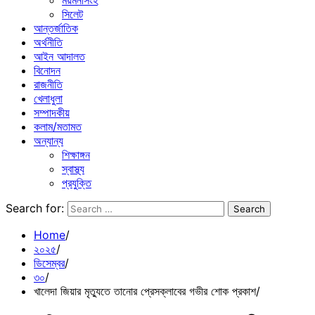
ময়মনসিংহ
সিলেট
আন্তর্জাতিক
অর্থনীতি
আইন আদালত
বিনোদন
রাজনীতি
খেলাধুলা
সম্পাদকীয়
কলাম/মতামত
অন্যান্য
শিক্ষাঙ্গন
স্বাস্থ্য
প্রযুক্তি
Search for:
Home
২০২৫
ডিসেম্বর
৩০
খালেদা জিয়ার মৃত্যুতে তানোর প্রেসক্লাবের গভীর শোক প্রকাশ