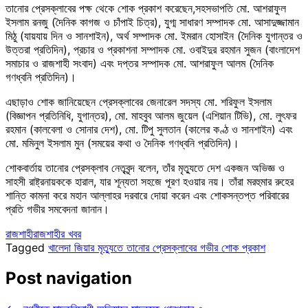
তানোর প্রেসক্লাবের পক্ষ থেকে শোক প্রকাশ করেছেন,সহসভাপতি মো. আশরাফুল
ইসলাম রনজু (দৈনিক কাগজ ও চাঁপাই চিত্র), যুগ্ম সাধারণ সম্পাদক মো. আসাদুজ্জামান
মিঠু (যায়যায় দিন ও সানশাইন), অর্থ সম্পাদক মো. ইমরান হোসাইন (দৈনিক যুগান্তর ও
উত্তরা প্রতিদিন), প্রচার ও প্রকাশনা সম্পাদক মো. ওবাইদুর রহমান সুজন (বাংলাদেশ
সমাচার ও রাজশাহী সংবাদ) এবং দপ্তর সম্পাদক মো. আশরাফুল আলম (দৈনিক
গণধ্বনি প্রতিদিন)।
এছাড়াও শোক জানিয়েছেন প্রেসক্লাবের জেনারেল সদস্য মো. শরিফুল ইসলাম
(বিজ্ঞাপন প্রতিনিধি, যুগান্তর), মো. মাহবুব আলম জুয়েল (এশিয়ান টিভি), মো. লুৎফর
রহমান (কালবেলা ও সোনার দেশ), মো. টিপু সুলতান (কালের কণ্ঠ ও সানশাইন) এবং
মো. মমিনুল ইসলাম মুন (সময়ের কথা ও দৈনিক গণধ্বনি প্রতিদিন)।
শোকবার্তায় তানোর প্রেসক্লাব নেতৃবৃন্দ বলেন, তাঁর মৃত্যুতে দেশ একজন অভিজ্ঞ ও
সাহসী রাষ্ট্রনায়ককে হারাল, যার শূন্যতা সহজে পূরণ হওয়ার নয়। তাঁরা মরহুমার রুহের
শান্তি কামনা করে মহান আল্লাহর দরবারে দোয়া করেন এবং শোকসন্তপ্ত পরিবারের
প্রতি গভীর সমবেদনা জানান।
রাজশাহী
রাজশাহীর খবর
Tagged
খালেদা জিয়ার মৃত্যুতে তানোর প্রেসক্লাবের গভীর শোক প্রকাশ
Post navigation