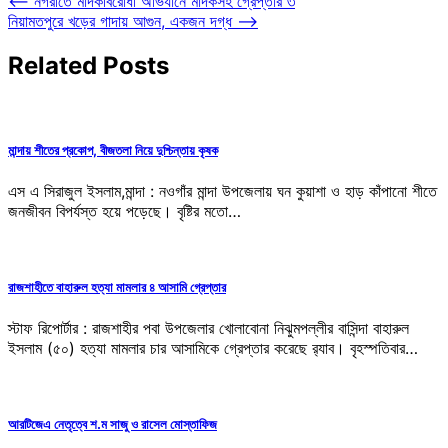
⟵
নগরীতে মাদকবিরোধী অভিযানে মাদকসহ গ্রেপ্তার ৩
নিয়ামতপুরে খড়ের গাদায় আগুন, একজন দগ্ধ
⟶
Related Posts
মান্দায় শীতের প্রকোপ, বীজতলা নিয়ে দুশ্চিন্তায় কৃষক
এস এ সিরাজুল ইসলাম,মান্দা : নওগাঁর মান্দা উপজেলায় ঘন কুয়াশা ও হাড় কাঁপানো শীতে
জনজীবন বিপর্যস্ত হয়ে পড়েছে। বৃষ্টির মতো…
রাজশাহীতে বাহারুল হত্যা মামলার ৪ আসামি গ্রেপ্তার
স্টাফ রিপোর্টার : রাজশাহীর পবা উপজেলার খোলাবোনা নিঝুমপল্লীর বাসিন্দা বাহারুল
ইসলাম (৫০) হত্যা মামলার চার আসামিকে গ্রেপ্তার করেছে র‌্যাব। বৃহস্পতিবার…
আরটিজেএ নেতৃত্বে শ.ম সাজু ও রাসেল মোস্তাফিজ