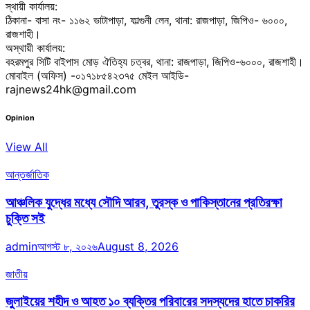
স্থায়ী কার্যালয়:
ঠিকানা- বাসা নং- ১১৬২ ভাটাপাড়া, ফাল্গুনী লেন, থানা: রাজপাড়া, জিপিও- ৬০০০,
রাজশাহী।
অস্থায়ী কার্যালয়:
বহরমপুর সিটি বাইপাস মোড় ঐতিহ্য চত্বর, থানা: রাজপাড়া, জিপিও-৬০০০, রাজশাহী।
মোবাইল (অফিস) -০১৭১৮৫৪২৩৭৫ মেইল আইডি-
rajnews24hk@gmail.com
Opinion
View All
আন্তর্জাতিক
আঞ্চলিক যুদ্ধের মধ্যে সৌদি আরব, তুরস্ক ও পাকিস্তানের প্রতিরক্ষা
চুক্তি সই
admin
আগস্ট ৮, ২০২৬
August 8, 2026
জাতীয়
জুলাইয়ের শহীদ ও আহত ১০ ব্যক্তির পরিবারের সদস্যদের হাতে চাকরির