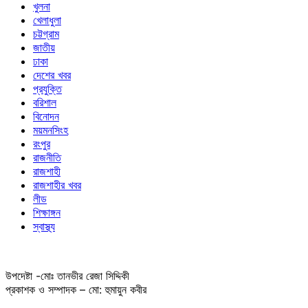
খুলনা
খেলাধুলা
চট্টগ্রাম
জাতীয়
ঢাকা
দেশের খবর
প্রযুক্তি
বরিশাল
বিনোদন
ময়মনসিংহ
রংপুর
রাজনীতি
রাজশাহী
রাজশাহীর খবর
লীড
শিক্ষাঙ্গন
স্বাস্থ্য
উপদেষ্টা -মোঃ তানভীর রেজা সিদ্দিকী
প্রকাশক ও সম্পাদক – মো: হুমায়ুন কবীর