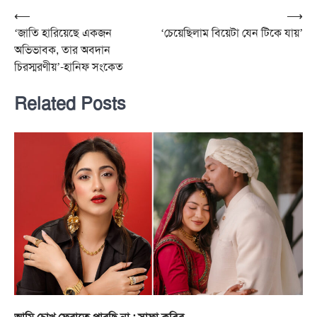
Post
⟵
⟶
‘জাতি হারিয়েছে একজন
‘চেয়েছিলাম বিয়েটা যেন টিকে যায়’
navigation
অভিভাবক, তার অবদান
চিরস্মরণীয়’-হানিফ সংকেত
Related Posts