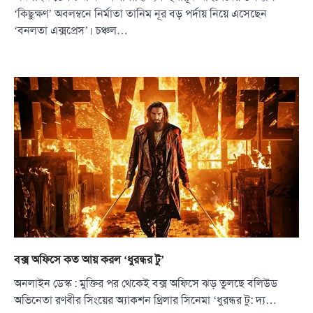
‘কিছুক্ষণ’ অবলম্বনে নির্মাতা তানিম নূর বড় পর্দায় নিয়ে এসেছেন
‘বনলতা এক্সপ্রেস’। চঞ্চল…
বক্স অফিসে কত আয় করল ‘ধুরন্ধর টু’
অনলাইন ডেস্ক : মুক্তির পর থেকেই বক্স অফিসে ঝড় তুলছে বলিউড
অভিনেতা রণবীর সিংয়ের অ্যাকশন থ্রিলার সিনেমা ‘ধুরন্ধর টু: দ্য…