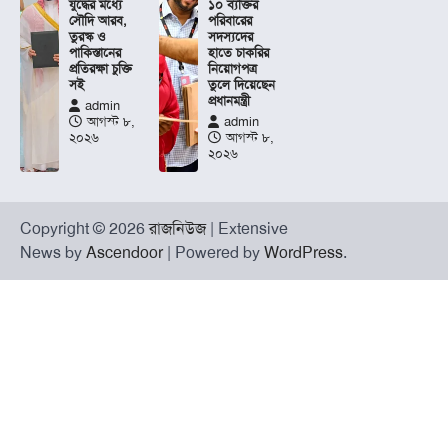
যুদ্ধের মধ্যে
১০ ব্যক্তির
সৌদি আরব,
পরিবারের
তুরস্ক ও
সদস্যদের
পাকিস্তানের
হাতে চাকরির
প্রতিরক্ষা চুক্তি
নিয়োগপত্র
সই
তুলে দিয়েছেন
প্রধানমন্ত্রী
admin
আগস্ট ৮,
admin
২০২৬
আগস্ট ৮,
২০২৬
Copyright © 2026
রাজনিউজ
| Extensive
News by
Ascendoor
| Powered by
WordPress
.