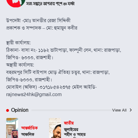
উপদেষ্টা -মোঃ তানভীর রেজা সিদ্দিকী
প্রকাশক ও সম্পাদক – মো: হুমায়ুন কবীর
স্থায়ী কার্যালয়:
ঠিকানা- বাসা নং- ১১৬২ ভাটাপাড়া, ফাল্গুনী লেন, থানা: রাজপাড়া,
জিপিও- ৬০০০, রাজশাহী।
অস্থায়ী কার্যালয়:
বহরমপুর সিটি বাইপাস মোড় ঐতিহ্য চত্বর, থানা: রাজপাড়া,
জিপিও-৬০০০, রাজশাহী।
মোবাইল (অফিস) -০১৭১৮৫৪২৩৭৫ মেইল আইডি-
rajnews24hk@gmail.com
Opinion
View All
জাতীয়
আন্তর্জাতিক
জুলাইয়ের
আঞ্চলিক
শহীদ ও আহত