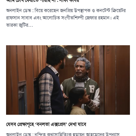
আমি চোখ ফেরাতে পারছি না : সাফা কবির
অনলাইন ডেস্ক : বিয়ে করেছেন জনপ্রিয় উপস্থাপক ও কনটেন্ট ক্রিয়েটর
রাফসান সাবাব এবং আলোচিত সংগীতশিল্পী জেফার রহমান। এই
তারকা জুটির…
যেসব প্রেক্ষাগৃহে ‘বনলতা এক্সপ্রেস’ দেখা যাবে
অনলাইন ডেস্ক : নন্দিত কথাসাহিত্যিক হুমায়ূন আহমেদের উপন্যাস