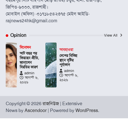
বহরমপুর সিটি বাইপাস মোড় ঐতিহ্য চত্বর, থানা: রাজপাড়া,
জিপিও-৬০০০, রাজশাহী।
মোবাইল (অফিস) -০১৭১৮৫৪২৩৭৫ মেইল আইডি-
rajnews24hk@gmail.com
Opinion
View All
বিনোদন
আবহাওয়া
আট বছর পর
দেশের বিভিন্ন
ফিরছেন প্রীতি,
স্থানে বৃষ্টির
জানালেন
পূর্বাভাস
বিরতির কারণ
admin
admin
আগস্ট ৬,
আগস্ট ৬,
২০২৬
২০২৬
Copyright © 2026
রাজনিউজ
| Extensive
News by
Ascendoor
| Powered by
WordPress
.