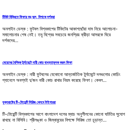
টিকিট বিক্রিতে ফিফার বড় ভুল, বিপাকে দর্শকরা
অনলাইন ডেস্ক : ফুটবল বিশ্বকাপের টিকিটের আকাশছোঁয়া দাম নিয়ে আলোচনা-
সমালোচনার শেষ নেই। তবু বিশ্বের সবচেয়ে জনপ্রিয় ক্রীড়া আসরকে ঘিরে
দর্শকদের…
মেয়েদের বৈশ্বিক টুর্নামেন্টে নারী কোচ বাধ্যতামূলক করল ফিফা
অনলাইন ডেস্ক : নারী ফুটবলের যেকোনো আন্তর্জাতিক টুর্নামেন্টে দলগুলোর কোচিং
প্যানেলে অবশ্যই দু’জন নারী কোচ রাখার নিয়ম করেছে ফিফা। কেবল…
যুক্তরাষ্ট্রে টি-টোয়েন্টি সিরিজ খেলবে টাইগাররা
টি-টোয়েন্টি বিশ্বকাপের আগে বাংলাদেশ দলের ম্যাচ অনুশীলনের কোনো ঘাটতির সুযোগ
রাখছে না বিসিবি। শ্রীলঙ্কা ও জিম্বাবুয়ের বিপক্ষে সিরিজ তো চূড়ান্ত…