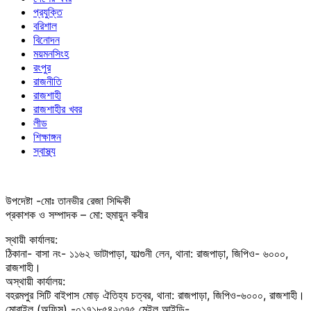
প্রযুক্তি
বরিশাল
বিনোদন
ময়মনসিংহ
রংপুর
রাজনীতি
রাজশাহী
রাজশাহীর খবর
লীড
শিক্ষাঙ্গন
স্বাস্থ্য
উপদেষ্টা -মোঃ তানভীর রেজা সিদ্দিকী
প্রকাশক ও সম্পাদক – মো: হুমায়ুন কবীর
স্থায়ী কার্যালয়:
ঠিকানা- বাসা নং- ১১৬২ ভাটাপাড়া, ফাল্গুনী লেন, থানা: রাজপাড়া, জিপিও- ৬০০০,
রাজশাহী।
অস্থায়ী কার্যালয়:
বহরমপুর সিটি বাইপাস মোড় ঐতিহ্য চত্বর, থানা: রাজপাড়া, জিপিও-৬০০০, রাজশাহী।
মোবাইল (অফিস) -০১৭১৮৫৪২৩৭৫ মেইল আইডি-