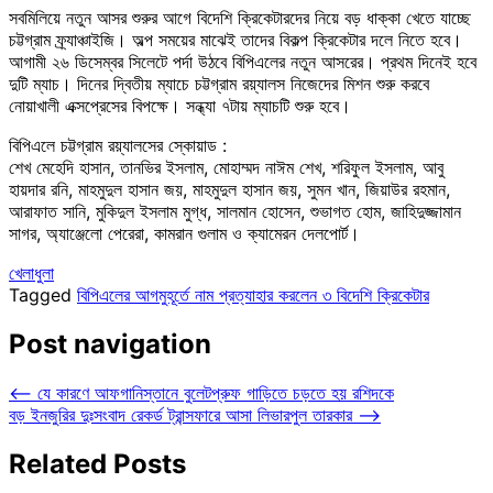
সবমিলিয়ে নতুন আসর শুরুর আগে বিদেশি ক্রিকেটারদের নিয়ে বড় ধাক্কা খেতে যাচ্ছে
চট্টগ্রাম ফ্র্যাঞ্চাইজি। অল্প সময়ের মাঝেই তাদের বিকল্প ক্রিকেটার দলে নিতে হবে।
আগামী ২৬ ডিসেম্বর সিলেটে পর্দা উঠবে বিপিএলের নতুন আসরের। প্রথম দিনেই হবে
দুটি ম্যাচ। দিনের দ্বিতীয় ম্যাচে চট্টগ্রাম রয়্যালস নিজেদের মিশন শুরু করবে
নোয়াখালী এক্সপ্রেসের বিপক্ষে। সন্ধ্যা ৭টায় ম্যাচটি শুরু হবে।
বিপিএলে চট্টগ্রাম রয়্যালসের স্কোয়াড :
শেখ মেহেদি হাসান, তানভির ইসলাম, মোহাম্মদ নাঈম শেখ, শরিফুল ইসলাম, আবু
হায়দার রনি, মাহমুদুল হাসান জয়, মাহমুদুল হাসান জয়, সুমন খান, জিয়াউর রহমান,
আরাফাত সানি, মুকিদুল ইসলাম মুগ্ধ, সালমান হোসেন, শুভাগত হোম, জাহিদুজ্জামান
সাগর, অ্যাঞ্জেলো পেরেরা, কামরান গুলাম ও ক্যামেরন দেলপোর্ট।
খেলাধুলা
Tagged
বিপিএলের আগমুহূর্তে নাম প্রত্যাহার করলেন ৩ বিদেশি ক্রিকেটার
Post navigation
⟵
যে কারণে আফগানিস্তানে বুলেটপ্রুফ গাড়িতে চড়তে হয় রশিদকে
বড় ইনজুরির দুঃসংবাদ রেকর্ড ট্রান্সফারে আসা লিভারপুল তারকার
⟶
Related Posts