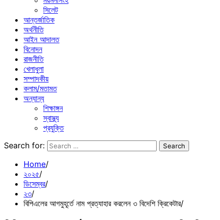
ময়মনসিংহ
সিলেট
আন্তর্জাতিক
অর্থনীতি
আইন আদালত
বিনোদন
রাজনীতি
খেলাধুলা
সম্পাদকীয়
কলাম/মতামত
অন্যান্য
শিক্ষাঙ্গন
স্বাস্থ্য
প্রযুক্তি
Search for:
Home
২০২৫
ডিসেম্বর
২৩
বিপিএলের আগমুহূর্তে নাম প্রত্যাহার করলেন ৩ বিদেশি ক্রিকেটার